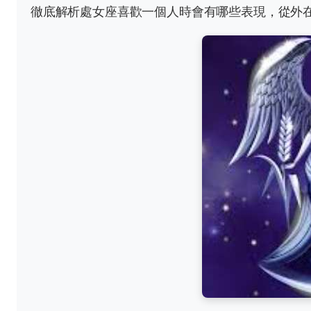
徹底解析處女座喜歡一個人時會有哪些表現，從外