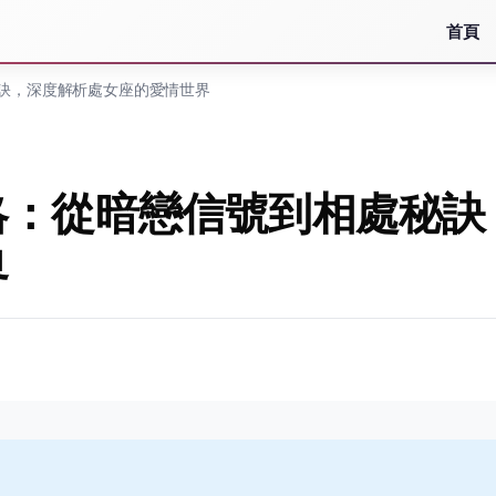
首頁
訣，深度解析處女座的愛情世界
略：從暗戀信號到相處秘訣
界