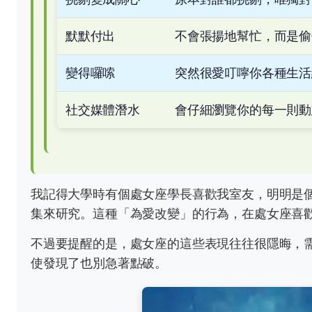
默默付出
不會張揚地幫忙，而是偷
變得囉嗦
突然很愛叮嚀你各種生活
社交媒體潛水
會仔細瀏覽你的每一則動
我記得大學時有個處女座學長喜歡我室友，明明是
集來研究。這種「為愛改變」的行為，在處女座喜
不過要提醒的是，處女座的這些表現往往很隱晦，
使發現了也別急著點破。