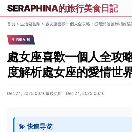
SERAPHINA的旅行美食日記
首頁
>
生活鬆弛劑
>
處女座喜歡一個人全攻略：從暗戀信號到相處秘
生活鬆弛劑
處女座喜歡一個人全攻
度解析處女座的愛情世
Dec 24, 2025 00:16
最後更新：Dec 24, 2025 00:16
💫 快速导览