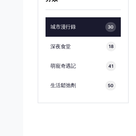
城市漫行錄
30
深夜食堂
18
萌寵奇遇記
41
生活鬆弛劑
50