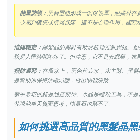
能量防護：
黑碧璽能形成一個保護罩，阻擋外在
少感到疲憊或情緒低落。這不是心理作用，國際
情緒穩定：
黑髮晶的黑針有助於梳理混亂思緒。如
驗是入睡時間縮短了。但注意，它不是安眠藥，效
招財避邪：
在風水上，黑色代表水，水主財。黑髮
是幫助你保持清晰頭腦，做出明智決策。
新手常犯的錯是過度期待。水晶是輔助工具，不是
發現他整天負面思考，能量石也幫不了。
如何挑選高品質的黑髮晶黑