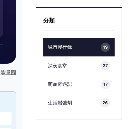
分類
城市漫行錄
19
深夜食堂
27
在能量圈
萌寵奇遇記
17
生活鬆弛劑
26