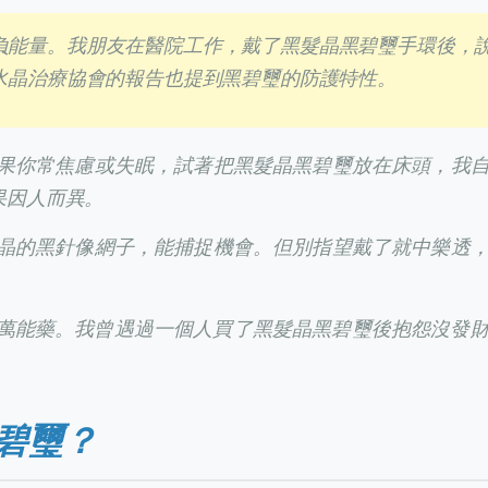
負能量。我朋友在醫院工作，戴了黑髮晶黑碧璽手環後，
水晶治療協會的報告也提到黑碧璽的防護特性。
果你常焦慮或失眠，試著把黑髮晶黑碧璽放在床頭，我
果因人而異。
晶的黑針像網子，能捕捉機會。但別指望戴了就中樂透
萬能藥。我曾遇過一個人買了黑髮晶黑碧璽後抱怨沒發
碧璽？