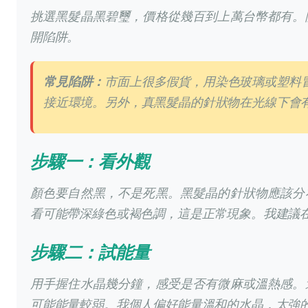
挑選黑髮晶黑碧璽，價格從幾百到上萬台幣都有。
開陷阱。
常見陷阱：
市面上很多假貨，用染色玻璃或塑料
接近環境。另外，真黑髮晶的針狀物在光線下會
步驟一：看外觀
顏色要自然黑，不是死黑。黑髮晶的針狀物應該分
看可能帶深綠色或褐色調，這是正常現象。我建議
步驟二：試能量
用手握住水晶幾分鐘，感受是否有微麻或溫熱感。
可能能量較弱。我個人偏好能量溫和的水晶，太強