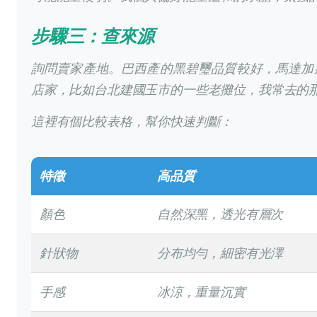
步驟三：查來源
詢問賣家產地。巴西產的黑碧璽品質較好，馬達加
店家，比如台北建國玉市的一些老攤位，我常去的
這裡有個比較表格，幫你快速判斷：
特徵
高品質
顏色
自然深黑，透光有層次
針狀物
分布均勻，細密有光澤
手感
冰涼，重量沉實