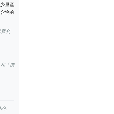
有少量產
內含物的
學費交
」和「穩
。
過的。