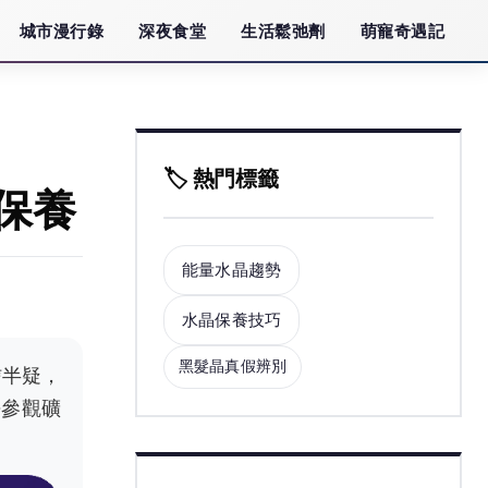
城市漫行錄
深夜食堂
生活鬆弛劑
萌寵奇遇記
🏷️ 熱門標籤
保養
能量水晶趨勢
水晶保養技巧
黑髮晶真假辨別
信半疑，
去參觀礦