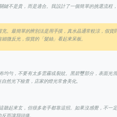
關鍵不是貴，而是適合。我設計了一個簡單的挑選流程
冒充。最簡單的辨別法是用手摸，真水晶通常較涼，假貨
有細微反光，假貨的「髮絲」看起來呆板。
布均勻，不要有太多雲霧或裂紋。黑碧璽部分，表面光
在自然光下檢查，店家的燈光常會美化。
這聽起來玄，但很多老手都靠這招。如果沒感覺，不一
的反而讓我頭痛。