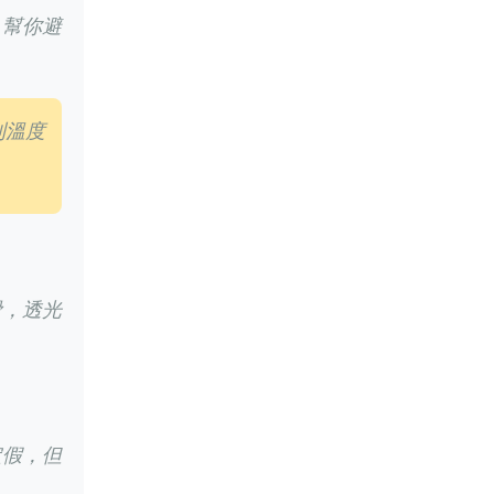
，幫你避
則溫度
滑，透光
定假，但