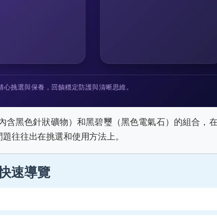
內含黑色針狀礦物）和黑碧璽（黑色電氣石）的組合，
問題往往出在挑選和使用方法上。
快速導覽