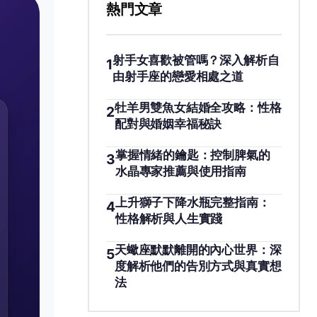
熱門文章
射手女喜歡被管嗎？深入解析自
1
由射手座的戀愛相處之道
牡羊男雙魚女結婚全攻略：性格
2
配對與婚姻幸福秘訣
掌握情緒的鑰匙：控制脾氣的
3
水晶專家推薦與使用指南
上升獅子下降水瓶完整指南：
4
性格解析與人生實踐
天蠍座默默離開的內心世界：深
5
度解析他們的告別方式與真實想
法