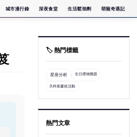
城市漫行錄
深夜食堂
生活鬆弛劑
萌寵奇遇記
🏷️ 熱門標籤
笈
生日禮物難題
星座分析
天秤座慶祝活動
熱門文章