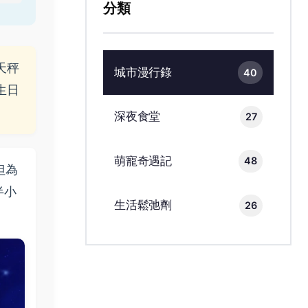
分類
天秤
城市漫行錄
40
生日
深夜食堂
27
萌寵奇遇記
48
但為
半小
生活鬆弛劑
26