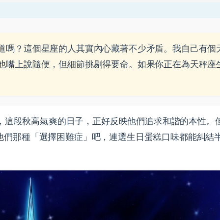
道嗎？這個星座的人其實內心藏著不少矛盾。我自己有個
他嘴上說隨便，但細節挑剔得要命。如果你正在為天秤座
之間，這段秋高氣爽的日子，正好反映他們追求和諧的本性。
他們那種「選擇困難症」吧，連選生日蛋糕口味都能糾結