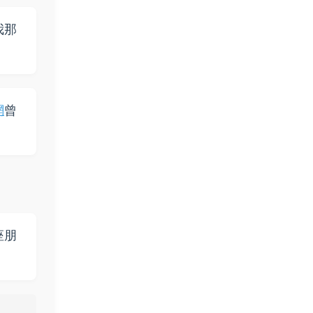
我那
網
曾
座朋