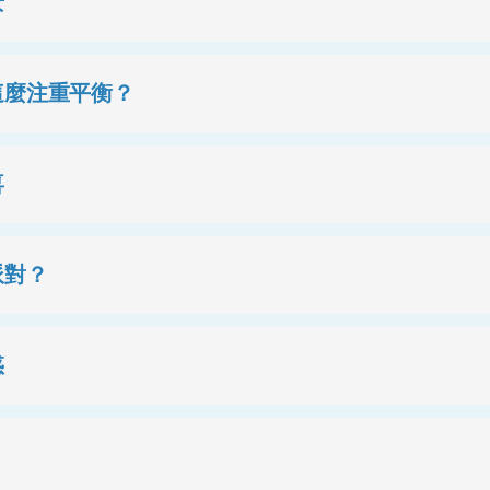
景
這麼注重平衡？
喜
派對？
惑
？