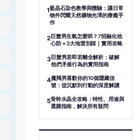
藍晶石染色教學與體驗：讓日常
1
物件閃耀天然礦物光澤的療癒手
作
巨蟹男生氣怎麼哄？7招融化他
2
心防＋3大地雷別踩｜實用攻略
巨蟹男若即若離全解析：破解
3
他們矛盾行為的實用指南
魔羯男喜歡你的10個隱藏信
4
號：從沉默到行動的深度解讀
骨幹水晶全攻略：特性、用途與
5
選購指南，解決所有疑問