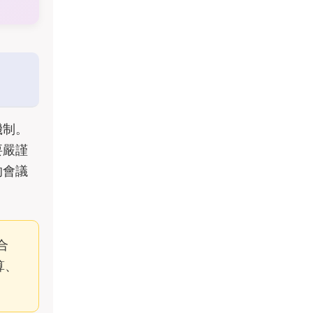
機制。
要嚴謹
的會議
合
算、