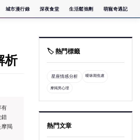
城市漫行錄
深夜食堂
生活鬆弛劑
萌寵奇遇記
🏷️ 熱門標籤
解析
曖昧期焦慮
星座情感分析
摩羯男心理
得有
說錯
熱門文章
是摩羯