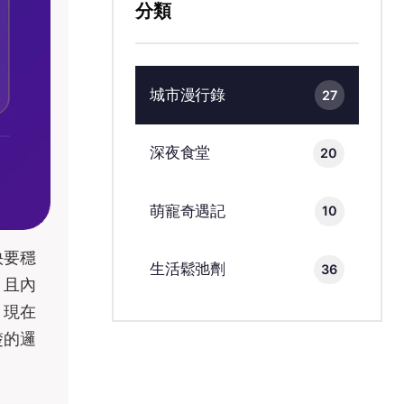
分類
城市漫行錄
27
深夜食堂
20
萌寵奇遇記
10
快要穩
生活鬆弛劑
36
，且內
，現在
楚的邏