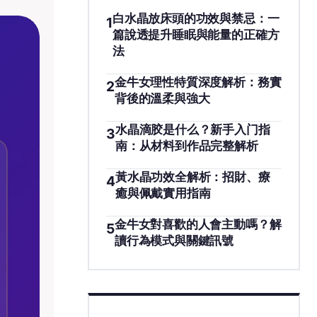
白水晶放床頭的功效與禁忌：一
1
篇說透提升睡眠與能量的正確方
法
金牛女理性特質深度解析：務實
2
背後的溫柔與強大
水晶滴胶是什么？新手入门指
3
南：从材料到作品完整解析
黃水晶功效全解析：招財、療
4
癒與佩戴實用指南
金牛女對喜歡的人會主動嗎？解
5
讀行為模式與關鍵訊號