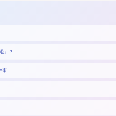
退」？
件事