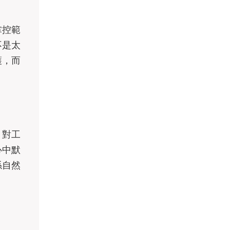
掌控範
不是太
護，而
、對工
心中默
係自然