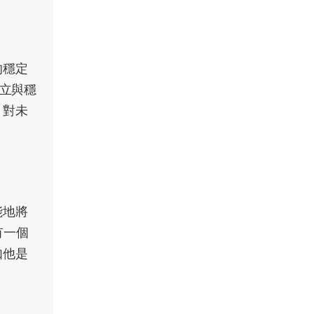
的穩定
獨立與穩
、對未
能地將
有一個
如他是