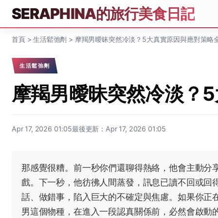
SERAPHINA的旅行美食日記
首頁
>
生活鬆弛劑
>
摩羯男曖昧突然冷淡？5大真實原因與應對策略
生活鬆弛劑
摩羯男曖昧突然冷淡？
Apr 17, 2026 01:05
最後更新：Apr 17, 2026 01:05
那感覺很糟。前一秒你們還聊得熱絡，他會主動分
戲。下一秒，他彷彿人間蒸發，訊息已讀不回或回
話、做錯事，陷入巨大的不確定與焦慮。如果你正
男這個物種，在進入一段認真關係前，必然會啟動