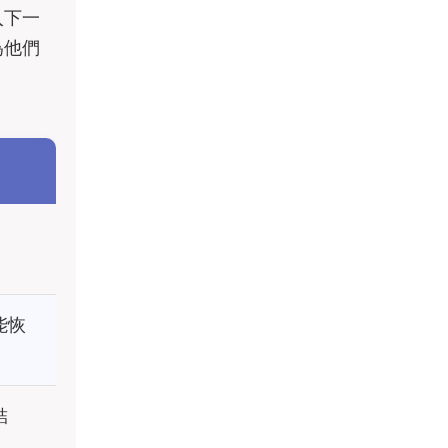
入下一
為他們
能恢
結