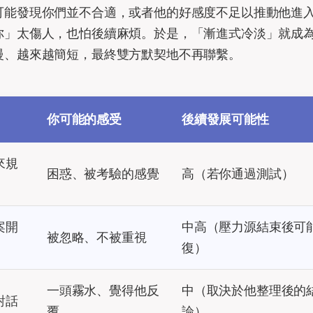
可能發現你們並不合適，或者他的好感度不足以推動他進
你」太傷人，也怕後續麻煩。於是，「漸進式冷淡」就成
慢、越來越簡短，最終雙方默契地不再聯繫。
你可能的感受
後續發展可能性
來規
困惑、被考驗的感覺
高（若你通過測試）
案開
中高（壓力源結束後可
被忽略、不被重視
復）
一頭霧水、覺得他反
中（取決於他整理後的
對話
覆
論）