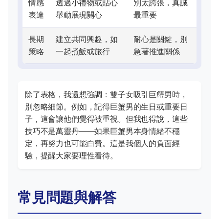
情感
透過小禮物或貼心
別太誇張，真誠
表達
舉動展現關心
最重要
長期
建立共同興趣，如
耐心是關鍵，別
策略
一起煮飯或旅行
急著推進關係
除了表格，我還想強調：雙子女吸引巨蟹男時，
別忽略細節。例如，記得巨蟹男的生日或重要日
子，這會讓他們覺得被重視。但我也得說，這些
技巧不是萬靈丹——如果巨蟹男本身情緒不穩
定，再努力也可能白費。這是我個人的負面經
驗，提醒大家要理性看待。
常見問題與解答