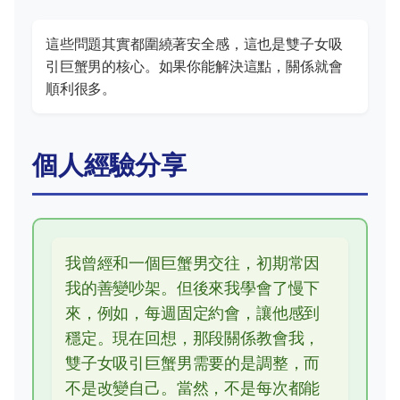
這些問題其實都圍繞著安全感，這也是雙子女吸
引巨蟹男的核心。如果你能解決這點，關係就會
順利很多。
個人經驗分享
我曾經和一個巨蟹男交往，初期常因
我的善變吵架。但後來我學會了慢下
來，例如，每週固定約會，讓他感到
穩定。現在回想，那段關係教會我，
雙子女吸引巨蟹男需要的是調整，而
不是改變自己。當然，不是每次都能