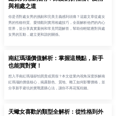
與相處之道
你是否對處女男的挑剔和完美主義感到頭痛？這篇文章從處女
男的性格特質、愛情觀到實用相處技巧，全面解析他們的內心
世界，並分享真實案例和常見問題解答，幫助你輕鬆應對與處
女男的互動，建立更和諧的關係。
南紅瑪瑙價值解析：掌握這幾點，新手
也能買對寶！
想入手南紅瑪瑙卻怕買貴或買假？本文從業內視角深度拆解南
紅瑪瑙的價值核心，揭露顏色、質地、雕工如何影響價格，並
分享新手避坑的實戰選購心法，讓你不再花冤枉錢。
天蠍女喜歡的類型全解析：從性格到外