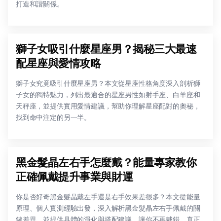
打造和諧關係。
獅子女吸引什麼星座男？揭秘三大最速
配星座與愛情攻略
獅子女究竟吸引什麼星座男？本文從星座性格角度深入剖析獅
子女的獨特魅力，列出最適合的星座男性如射手座、白羊座和
天秤座，並提供實用愛情建議，幫助你理解星座配對的奧秘，
找到命中注定的另一半。
黑金髮晶左右手怎麼戴？能量專家教你
正確佩戴提升事業與財運
你是否好奇黑金髮晶戴左手還是右手效果差很多？本文從能量
原理、個人實測經驗出發，深入解析黑金髮晶左右手佩戴的關
鍵差異，並提供具體的淨化與搭配建議，讓你不再戴錯，真正