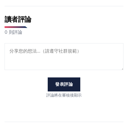
讀者評論
0 則評論
發表評論
評論將在審核後顯示