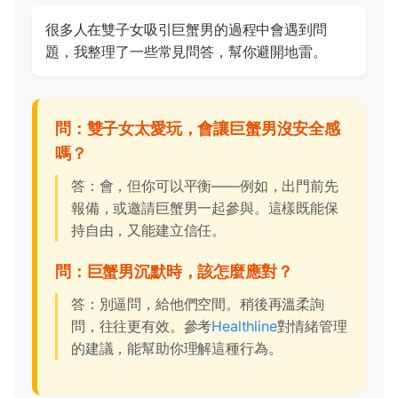
很多人在雙子女吸引巨蟹男的過程中會遇到問
題，我整理了一些常見問答，幫你避開地雷。
問：雙子女太愛玩，會讓巨蟹男沒安全感
嗎？
答：會，但你可以平衡——例如，出門前先
報備，或邀請巨蟹男一起參與。這樣既能保
持自由，又能建立信任。
問：巨蟹男沉默時，該怎麼應對？
答：別逼問，給他們空間。稍後再溫柔詢
問，往往更有效。參考
Healthline
對情緒管理
的建議，能幫助你理解這種行為。