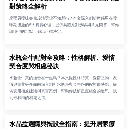
對策略全解析
摩羯男曖昧突然冷淡讓你不知所措？本文深入剖析摩羯男在曖
昧期後撤的5大真實心理，提供具體應對步驟與常見問答，幫你
讀懂他的沉默，做出正確決定。
水瓶金牛配對全攻略：性格解析、愛情
契合度與相處秘訣
水瓶金牛真的適合在一起嗎？本文從性格特質、愛情互動、友
情與事業等多面向深入剖析水瓶座與金牛座的配對優缺點，提
供實用相處建議與真實案例，幫助你破解星座組合的迷思，找
到最和諧的相處之道。
水晶盆選購與擺設全指南：提升居家療