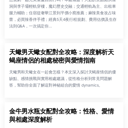
洞與李子壩輕軌穿樓，魔幻歷史交融；交通輕軌為主、出租車
腿力輔助；住宿從奢華江景到平價小窩推薦；麻辣美食攻占味
蕾，必買辣香伴手禮；經典5天4夜行程規劃、費用估價及生存
法則Q&A，一次搞定你...
天蠍男天蠍女配對全攻略：深度解析天
蝎座情侶的相處秘密與愛情指南
天蠍男和天蠍女在一起會怎樣？本文深入探討天蝎座情侶的優
缺點、感情挑戰與實用相處建議，從性格分析到常見問題解
答，幫助你全面了解這對神秘組合的愛情 dynamics。
金牛男水瓶女配對全攻略：性格、愛情
與相處深度解析