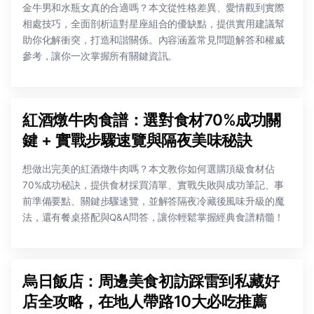
金牛男和水瓶女真的合適嗎？本文從性格差異、愛情觀到實際
相處技巧，全面剖析這對星座組合的優缺點，提供實用建議幫
助你化解衝突，打造和諧關係。內容涵蓋常見問題解答和權威
參考，讓你一次掌握所有關鍵資訊。
紅酒燉牛肉食譜：選對食材70%成功關
鍵 + 實戰步驟速覽與隔夜美味秘訣
想做出完美的紅酒燉牛肉嗎？本文教你如何選購頂級食材佔
70%成功秘訣，提供食材採買清單、實戰失敗與成功筆記、事
前準備要點、關鍵步驟速覽，並解答隔夜冷藏後風味升級的魔
法，還有餐桌搭配與Q&A問答，讓你輕鬆掌握經典食譜精髓！
烏日飯店：周邊美食初訪踩雷到私藏好
店全攻略，在地人帶路10大必吃推薦