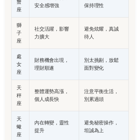
蟹
安全感增強
保持理性
座
獅
社交活躍，影響
避免炫耀，真誠
子
力擴大
待人
座
處
財務機會出現，
別太挑剔，放鬆
女
理財順遂
面對變化
座
天
整體運勢高漲，
注意平衡生活，
秤
個人成長快
別累過頭
座
天
內在轉變，靈性
避免秘密操作，
蠍
提升
坦誠為上
座