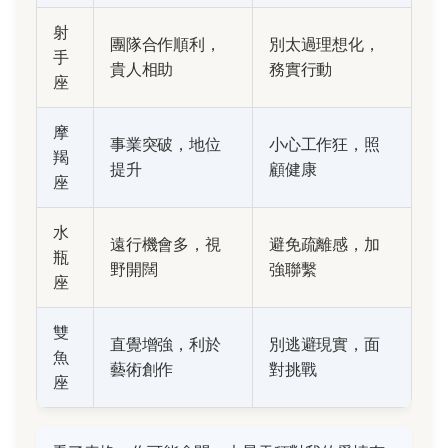
射
團隊合作順利，
別太過理想化，
手
貴人相助
務實行動
座
摩
事業突破，地位
小心工作狂，照
羯
提升
顧健康
座
水
遠行機會多，視
避免疏離感，加
瓶
野開闊
強聯繫
座
雙
直覺增強，利於
別逃避現實，面
魚
藝術創作
對挑戰
座