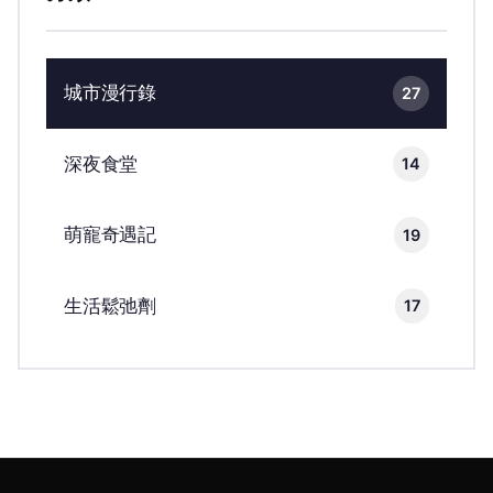
城市漫行錄
27
深夜食堂
14
萌寵奇遇記
19
生活鬆弛劑
17