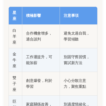
星
積極影響
注意事項
座
白
合作機會增多，
避免太過自我，
羊
適合談判
學習傾聽
座
金
工作運提升，可
別固守舊習慣，
牛
能加薪
嘗試新方法
座
雙
創意爆發，利於
小心分散注意
子
學習
力，聚焦重點
座
巨
家庭關係改善，
別過度情緒化，