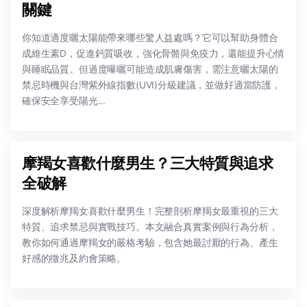
關鍵
你知道適度曬太陽能帶來哪些驚人益處嗎？它可以幫助身體合
成維生素D，促進鈣質吸收，強化骨骼與免疫力，還能提升心情
與睡眠品質。但過度曝曬可能造成肌膚傷害，需注意曬太陽的
禁忌時機與台灣紫外線指數(UVI)分級建議，並做好適當防護，
確保安全享受陽光...
摩羯女喜歡什麼男生？三大特質與追求
全破解
深度解析摩羯女喜歡什麼男生！完整剖析摩羯女最重視的三大
特質、追求禁忌與實戰技巧。本文融合真實案例與行為分析，
教你如何通過摩羯女的嚴格考驗，包含她最討厭的行為、產生
好感的徵兆及約會策略。