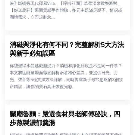
映】斷橋旁現代禪風Villa、【呼啦莊園】草莓溫泉歡樂派對、
【好珈農莊】果園質感手作體驗，多元主題滿足親子、情侶或
團體需求，立即規劃您...
消磁與淨化有何不同？完整解析5大方法
與新手必知誤區
你總覺得水晶越戴越沒力？消磁和淨化到底是不是同一件事？
本文將從能量層面徹底解析兩者核心差異，並提供日光、月
光、聲音等5種實操方法詳解，同時揭露新手最常忽略的3個致
命錯誤，讓你的寶石真正恢復光彩。
關廟魯麵：嚴選食材與老師傅秘訣，四
步熬製濃郁羹湯
想知道一碗道地關廟魯麵如何誕生嗎？本文揭露老師傅不傳的