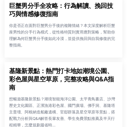
巨蟹男分手全攻略：行為解讀、挽回技
巧與情感修復指南
你是否正在面對巨蟹男分手後的複雜情緒？本文深度解析巨蟹
座男性的分手行為模式，從性格特質到實用應對策略，幫助你
理解為何巨蟹男分手後如此冷漠，並提供挽回與自我修復的完
整指南。
基隆新景點：熱門打卡地如潮境公園、
彩色屋與星空草原，完整攻略與Q&A指
南
想暢遊基隆新景點？潮境智能海洋公園、太平青鳥書店、沙灣
歷史文化園區、正濱漁港彩色屋、國門廣場、佛手洞、基隆塔
主普壇、阿根納造船廠遺構、官邸群落及星空草原等景點，搭
配戰力分析與Q&A解答長輩友善、學生免費景點推薦及半天行
程精華，怎麼規劃最省時...