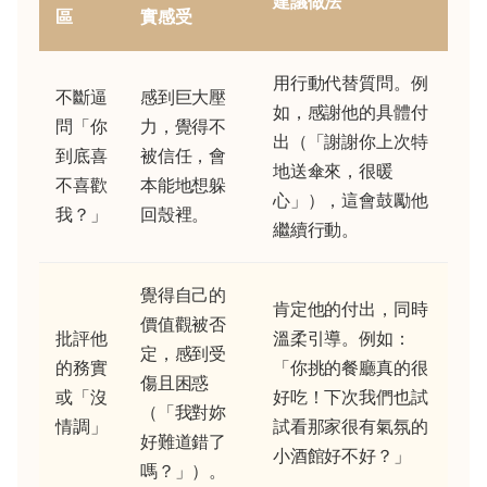
建議做法
區
實感受
用行動代替質問。例
不斷逼
感到巨大壓
如，感謝他的具體付
問「你
力，覺得不
出（「謝謝你上次特
到底喜
被信任，會
地送傘來，很暖
不喜歡
本能地想躲
心」），這會鼓勵他
我？」
回殼裡。
繼續行動。
覺得自己的
肯定他的付出，同時
價值觀被否
批評他
溫柔引導。例如：
定，感到受
的務實
「你挑的餐廳真的很
傷且困惑
或「沒
好吃！下次我們也試
（「我對妳
情調」
試看那家很有氣氛的
好難道錯了
小酒館好不好？」
嗎？」）。