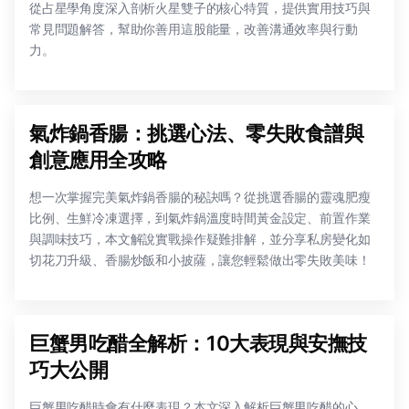
從占星學角度深入剖析火星雙子的核心特質，提供實用技巧與
常見問題解答，幫助你善用這股能量，改善溝通效率與行動
力。
氣炸鍋香腸：挑選心法、零失敗食譜與
創意應用全攻略
想一次掌握完美氣炸鍋香腸的秘訣嗎？從挑選香腸的靈魂肥瘦
比例、生鮮冷凍選擇，到氣炸鍋溫度時間黃金設定、前置作業
與調味技巧，本文解說實戰操作疑難排解，並分享私房變化如
切花刀升級、香腸炒飯和小披薩，讓您輕鬆做出零失敗美味！
巨蟹男吃醋全解析：10大表現與安撫技
巧大公開
巨蟹男吃醋時會有什麼表現？本文深入解析巨蟹男吃醋的心