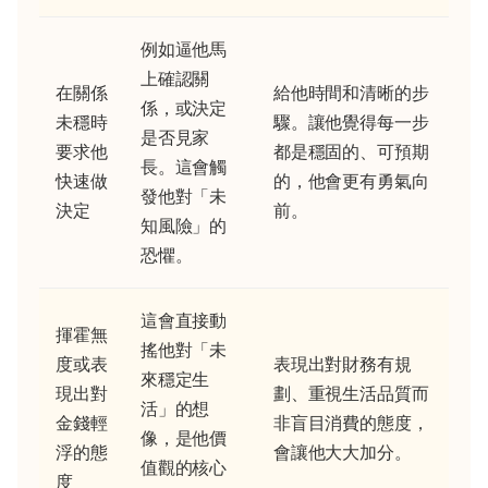
例如逼他馬
上確認關
在關係
給他時間和清晰的步
係，或決定
未穩時
驟。讓他覺得每一步
是否見家
要求他
都是穩固的、可預期
長。這會觸
快速做
的，他會更有勇氣向
發他對「未
決定
前。
知風險」的
恐懼。
這會直接動
揮霍無
搖他對「未
度或表
表現出對財務有規
來穩定生
現出對
劃、重視生活品質而
活」的想
金錢輕
非盲目消費的態度，
像，是他價
浮的態
會讓他大大加分。
值觀的核心
度