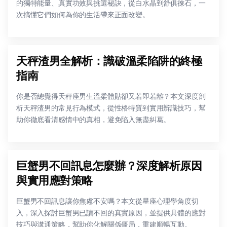
的獨特能量、真實功效與挑選秘訣，從白水晶到舒俱徠石，一
次搞懂它們如何為你的生活帶來正面改變。
天秤渣男全解析：識破溫柔陷阱的終極
指南
你是否總覺得天秤座男生溫柔體貼卻又若即若離？本文深度剖
析天秤渣男的常見行為模式，從性格特質到實用辨識技巧，幫
助你徹底看清感情中的真相，避免陷入無盡糾葛。
巨蟹男不回訊息怎麼辦？深度解析原因
與實用應對策略
巨蟹男不回訊息讓你焦慮不安嗎？本文從星座心理學角度切
入，深入探討巨蟹男已讀不回的真實原因，並提供具體的應對
技巧與溝通策略，幫助你化解關係僵局，重建順暢互動。