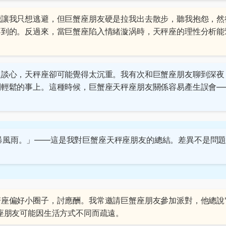
能讓我只想逃避，但巨蟹座朋友硬是拉我出去散步，聽我抱怨，然
不到的。反過來，當巨蟹座陷入情緒漩涡時，天秤座的理性分析能
入談心，天秤座卻可能覺得太沉重。我有次和巨蟹座朋友聊到深夜
到輕鬆的事上。這種時候，巨蟹座天秤座朋友關係容易產生誤會—
暴風雨。」——這是我對巨蟹座天秤座朋友的總結。差異不是問
座偏好小圈子，討應酬。我常邀請巨蟹座朋友參加派對，他總說
座朋友可能因生活方式不同而疏遠。