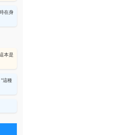
時在身
這本是
"這種