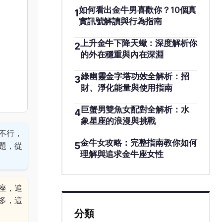
如何看出金牛男喜歡你？10個真
1
實訊號解讀與行為指南
上升金牛下降天蠍：深度解析你
2
的外在穩重與內在深淵
綠幽靈金字塔功效全解析：招
3
財、淨化能量與使用指南
巨蟹男雙魚女配對全解析：水
4
象星座的浪漫與挑戰
不行，
金牛女攻略：完整指南教你如何
5
題，從
理解與追求金牛座女性
座，追
多，這
分類