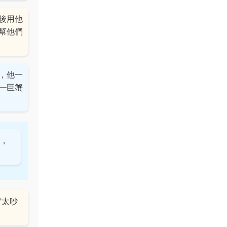
後用他
幫他們
，他一
—巨蟹
題，
"太吵