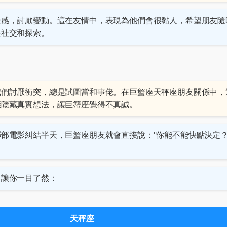
全感，討厭變動。這在友情中，表現為他們會很黏人，希望朋友隨
去社交和探索。
我們討厭衝突，總是試圖當和事佬。在巨蟹座天秤座朋友關係中，
能隱藏真實想法，讓巨蟹座覺得不真誠。
部電影糾結半天，巨蟹座朋友就會直接說："你能不能快點決定？
，讓你一目了然：
天秤座