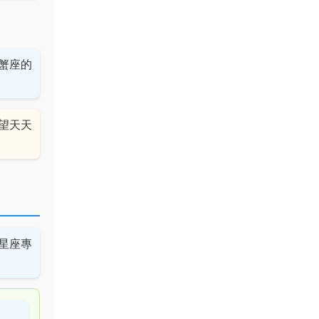
蟹座的
望天天
星座專