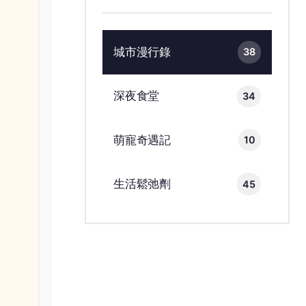
城市漫行錄
38
深夜食堂
34
萌寵奇遇記
10
生活鬆弛劑
45