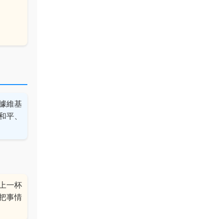
據維基
和平、
上一杯
把事情