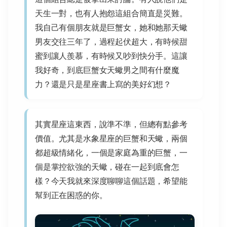
天生一對，也有人抱怨這組合簡直是災難。
我自己有個朋友就是巨蟹女，她和她那天蠍
男友交往三年了，過程起伏超大，有時候甜
蜜到讓人羨慕，有時候又吵到快分手。這讓
我好奇，到底巨蟹女天蠍男之間有什麼魔
力？還是只是星座書上寫的美好幻想？
其實星座這東西，說準不準，但總有點參考
價值。尤其是水象星座的巨蟹和天蠍，兩個
都超級情緒化，一個是家庭為重的巨蟹，一
個是掌控欲強的天蠍，碰在一起到底會怎
樣？今天我就來深度聊聊這個話題，希望能
幫到正在困惑的你。