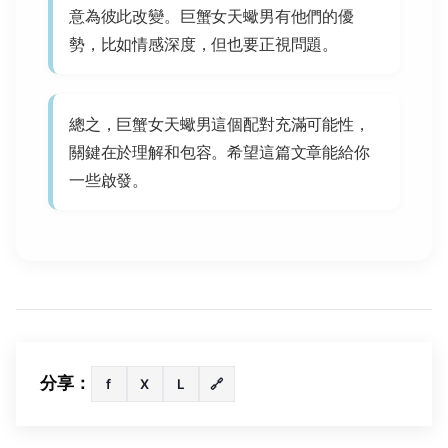
意為彼此改變。巨蟹女天蠍男有他們的優
勢，比如情感深度，但也要正視問題。
總之，巨蟹女天蠍男這個配對充滿可能性，
關鍵在於理解和包容。希望這篇文章能給你
一些啟發。
分享：
f
X
L
🔗