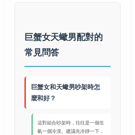
巨蟹女天蠍男配對的
常見問答
巨蟹女和天蠍男吵架時怎
麼和好？
這對組合吵架時，往往是一個生
氣一個冷漠。建議先冷靜一下，