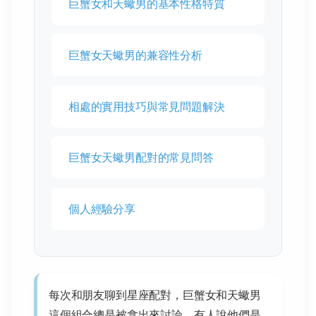
巨蟹女和天蠍男的基本性格特質
巨蟹女天蠍男的兼容性分析
相處的實用技巧與常見問題解決
巨蟹女天蠍男配對的常見問答
個人經驗分享
每次和朋友聊到星座配對，巨蟹女和天蠍男
這個組合總是被拿出來討論。有人說他們是