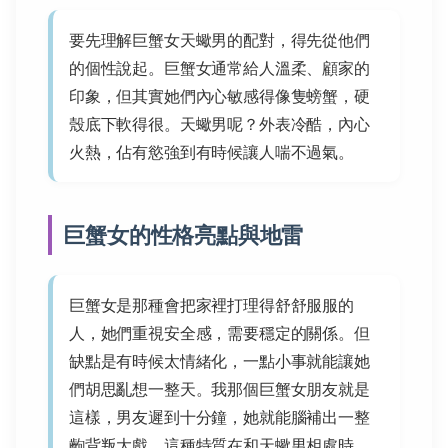
要先理解巨蟹女天蠍男的配對，得先從他們
的個性說起。巨蟹女通常給人溫柔、顧家的
印象，但其實她們內心敏感得像隻螃蟹，硬
殼底下軟得很。天蠍男呢？外表冷酷，內心
火熱，佔有慾強到有時候讓人喘不過氣。
巨蟹女的性格亮點與地雷
巨蟹女是那種會把家裡打理得舒舒服服的
人，她們重視安全感，需要穩定的關係。但
缺點是有時候太情緒化，一點小事就能讓她
們胡思亂想一整天。我那個巨蟹女朋友就是
這樣，男友遲到十分鐘，她就能腦補出一整
齣背叛大戲。這種特質在和天蠍男相處時，