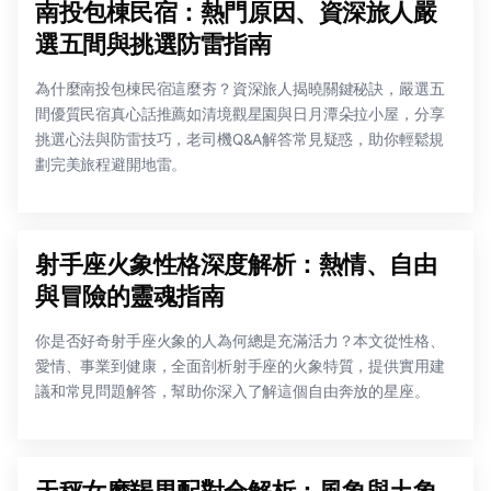
南投包棟民宿：熱門原因、資深旅人嚴
選五間與挑選防雷指南
為什麼南投包棟民宿這麼夯？資深旅人揭曉關鍵秘訣，嚴選五
間優質民宿真心話推薦如清境觀星園與日月潭朵拉小屋，分享
挑選心法與防雷技巧，老司機Q&A解答常見疑惑，助你輕鬆規
劃完美旅程避開地雷。
射手座火象性格深度解析：熱情、自由
與冒險的靈魂指南
你是否好奇射手座火象的人為何總是充滿活力？本文從性格、
愛情、事業到健康，全面剖析射手座的火象特質，提供實用建
議和常見問題解答，幫助你深入了解這個自由奔放的星座。
天秤女摩羯男配對全解析：風象與土象