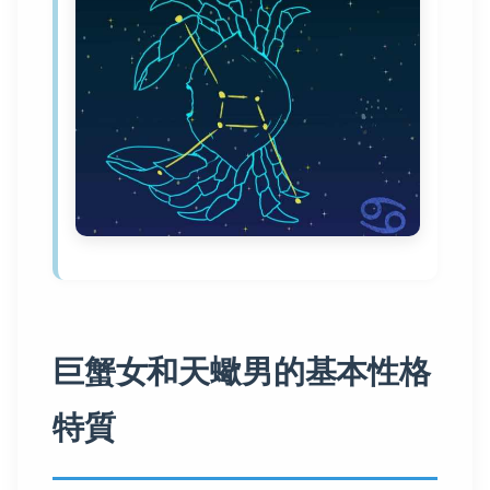
巨蟹女和天蠍男的基本性格
特質