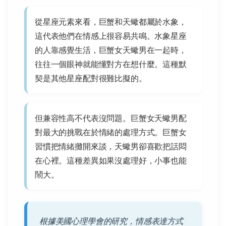
從星座元素來看，巨蟹和天蠍都屬於水象，
這代表他們在情感上很容易共鳴。水象星座
的人靠感覺生活，巨蟹女天蠍男在一起時，
往往一個眼神就能懂對方在想什麼。這種默
契是其他星座配對很難比擬的。
但兼容性高不代表沒問題。巨蟹女天蠍男配
對最大的挑戰在於情緒的處理方式。巨蟹女
習慣把情緒攤開來談，天蠍男卻喜歡把話悶
在心裡。這種差異如果沒處理好，小事也能
鬧大。
根據美國心理學會的研究，情感表達方式