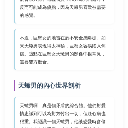
反而可能成為優點，因為天蠍男喜歡被需要
的感覺。
不過，巨蟹女的地雷在於不安全感爆棚。如
果天蠍男表現得太神秘，巨蟹女容易陷入焦
慮。這點在巨蟹女天蠍男的關係中很常見，
需要雙方磨合。
天蠍男的內心世界剖析
天蠍男啊，真是個矛盾的綜合體。他們對愛
情忠誠到可以為對方付出一切，但疑心病也
很重。我認識一個天蠍男，他談戀愛時會偷