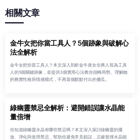
相關文章
金牛女把你當工具人？5個跡象與破解心
法全解析
金牛女把你當工具人？本文深入剖析金牛座女生將人視為工具
人的5個關鍵跡象，並提供3個實用心法教你扭轉局勢。理解她
的務實性格與情感模式，不再當個默默付出的傻瓜。
綠幽靈禁忌全解析：避開錯誤讓水晶能
量倍增
你知道綠幽靈水晶有哪些禁忌嗎？本文深入探討綠幽靈的擺
放、淨化與使用禁忌，幫助你避免常見錯誤，正確發揮水晶能