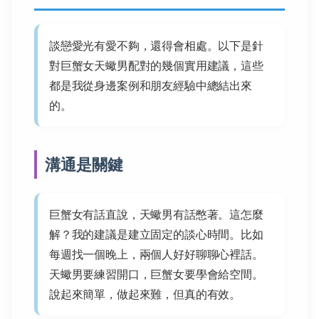
談戀愛光有愛不夠，還得會相處。以下是針
對巨蟹女天蠍男配對的幾個實用建議，這些
都是我從身邊案例和朋友經驗中總結出來
的。
溝通是關鍵
巨蟹女有話直說，天蠍男有話憋著。這怎麼
解？我的建議是建立固定的談心時間。比如
每週找一個晚上，兩個人好好聊聊心裡話。
天蠍男要練習開口，巨蟹女要學會給空間。
說起來簡單，做起來難，但真的有效。