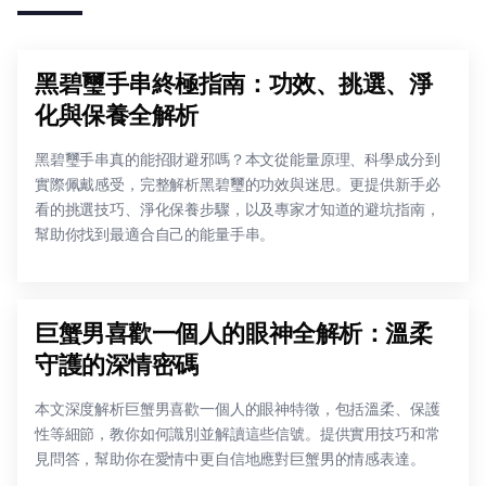
黑碧璽手串終極指南：功效、挑選、淨
化與保養全解析
黑碧璽手串真的能招財避邪嗎？本文從能量原理、科學成分到
實際佩戴感受，完整解析黑碧璽的功效與迷思。更提供新手必
看的挑選技巧、淨化保養步驟，以及專家才知道的避坑指南，
幫助你找到最適合自己的能量手串。
巨蟹男喜歡一個人的眼神全解析：溫柔
守護的深情密碼
本文深度解析巨蟹男喜歡一個人的眼神特徵，包括溫柔、保護
性等細節，教你如何識別並解讀這些信號。提供實用技巧和常
見問答，幫助你在愛情中更自信地應對巨蟹男的情感表達。