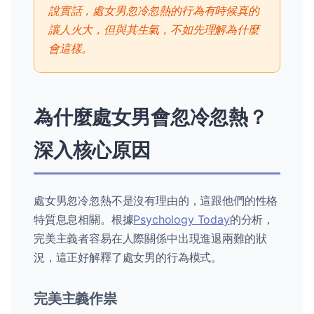
說實話，處女男忽冷忽熱的行為有時候真的
讓人火大，但與其生氣，不如先理解為什麼
會這樣。
為什麼處女男會忽冷忽熱？
深入核心原因
處女男忽冷忽熱不是沒有理由的，這跟他們的性格
特質息息相關。根據
Psychology Today
的分析，
完美主義者容易在人際關係中出現進退兩難的狀
況，這正好解釋了處女男的行為模式。
完美主義作祟