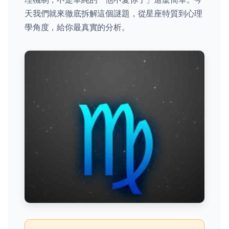
天我們就來徹底拆解這個謎題，從星座特質到心理
學角度，給你最真實的分析。