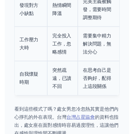
完美主義被觸
發現對方
熱情瞬間
發，需要時間
小缺點
降溫
調整期待
完全投入
需要集中精力
工作壓力
工作，忽
解決問題，無
大時
略感情
法分心
突然疏
在思考自己是
自我懷疑
遠，已讀
否夠好，配得
時期
不回
上這段關係
看到這些模式了嗎？處女男忽冷忽熱其實是他們內
心掙扎的外在表現。台灣
台灣占星協會
的資料也指
出，處女座在面對感情時容易過度理性，這讓他們
在感性與理性間不斷擺盪。