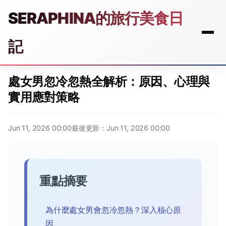
SERAPHINA的旅行美食日
記
處女男忽冷忽熱全解析：原因、心理與
實用應對策略
Jun 11, 2026 00:00
最後更新：Jun 11, 2026 00:00
重點摘要
為什麼處女男會忽冷忽熱？深入核心原
因