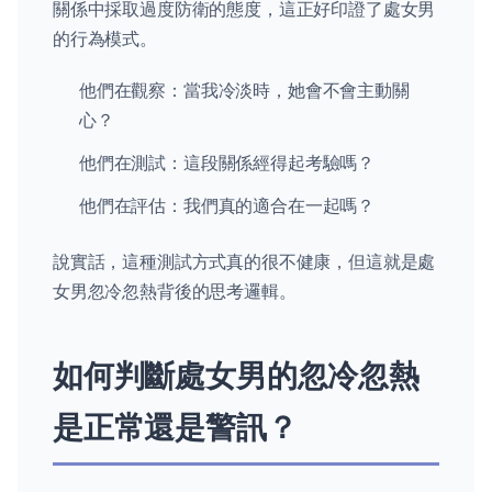
關係中採取過度防衛的態度，這正好印證了處女男
的行為模式。
他們在觀察：當我冷淡時，她會不會主動關
心？
他們在測試：這段關係經得起考驗嗎？
他們在評估：我們真的適合在一起嗎？
說實話，這種測試方式真的很不健康，但這就是處
女男忽冷忽熱背後的思考邏輯。
如何判斷處女男的忽冷忽熱
是正常還是警訊？