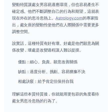
變動特質讓處女男容易適應環境，但也容易產生不
確定感。他們不斷調整自己的行為和期望，這就表
現在外在的忽冷忽熱上。
Astrology.com
的專家指
出，處女座的變動性使他們在人際關係中需要更多
調整空間。
說實話，這種特質有好有壞。好處是他們願意為關
係改變，壞處是改變過程讓人難以捉摸。
優點：細心、負責、願意改善關係
缺點：過度分析、挑剔、容易猶豫不決
相處訣竅：給予肯定但保持自我
理解這些本質特質後，你就能用更包容的角度看待
處女男忽冷忽熱的行為了。