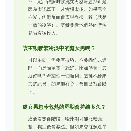
不一定。很多时候處女男忽冷忽熱正是
因為太認真了，才會想太多。如果完全
不愛，他們反而會表現得很一致（就是
一致的冷淡）。關鍵要看他們熱的時候
是否真誠投入。
該主動聯繫冷淡中的處女男嗎？
可以主動，但要有技巧。不要轟炸式追
問，而是簡單關心就好。比如傳個「最
近好嗎？希望你一切順利」這種不給壓
力的訊息。如果他有心，會自己找台階
下。
處女男忽冷忽熱的周期會持續多久？
這要看關係階段。曖昧期可能比較頻
繁，穩定後會減緩。但如果交往超過半