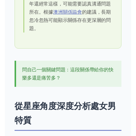
年還經常這樣，可能需要認真溝通問題
所在。根據
澳洲關係協會
的建議，長期
忽冷忽熱可能顯示關係存在更深層的問
題。
問自己一個關鍵問題：這段關係帶給你的快
樂多還是痛苦多？
從星座角度深度分析處女男
特質