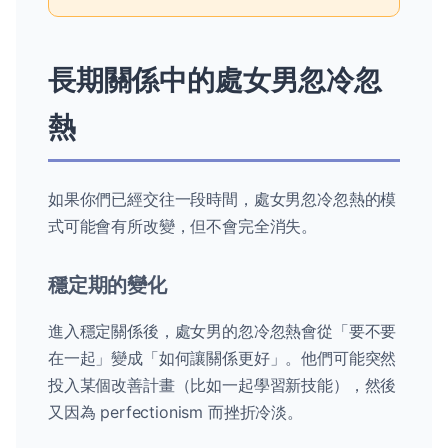
長期關係中的處女男忽冷忽
熱
如果你們已經交往一段時間，處女男忽冷忽熱的模
式可能會有所改變，但不會完全消失。
穩定期的變化
進入穩定關係後，處女男的忽冷忽熱會從「要不要
在一起」變成「如何讓關係更好」。他們可能突然
投入某個改善計畫（比如一起學習新技能），然後
又因為 perfectionism 而挫折冷淡。