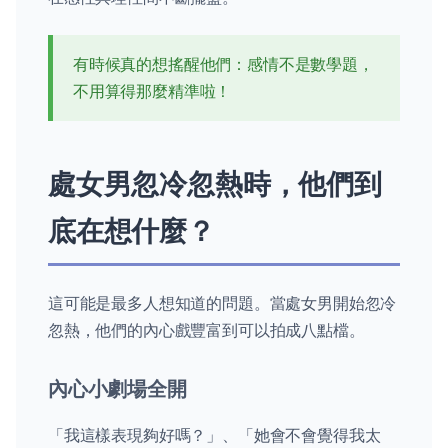
有時候真的想搖醒他們：感情不是數學題，
不用算得那麼精準啦！
處女男忽冷忽熱時，他們到
底在想什麼？
這可能是最多人想知道的問題。當處女男開始忽冷
忽熱，他們的內心戲豐富到可以拍成八點檔。
內心小劇場全開
「我這樣表現夠好嗎？」、「她會不會覺得我太