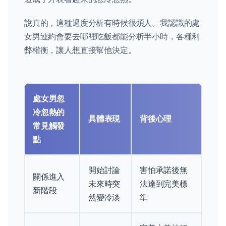
說真的，這種過度分析有時候很煩人。我認識的處
女男連約會要去哪裡吃飯都能分析半小時，各種利
弊權衡，讓人想直接幫他決定。
處女男忽
冷忽熱的
具體表現
背後心理
常見觸發
點
開始討論
害怕承諾後無
關係進入
未來時突
法達到完美標
新階段
然變冷淡
準