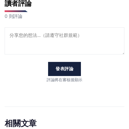
讀者評論
0 則評論
發表評論
評論將在審核後顯示
相關文章