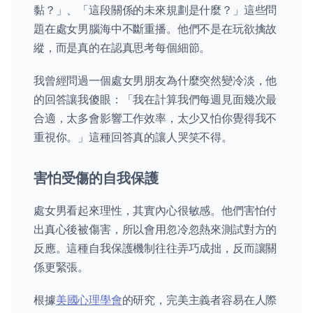
黏？」、「這段關係的未來規劃是什麼？」這些問
題在處女男腦海中不斷重播。他們不是在玩欲擒故
縱，而是真的在認真思考每個細節。
我曾經問過一個處女男朋友為什麼突然變冷淡，他
的回答讓我傻眼：「我在計算我們每週見面幾次最
合適，太多會影響工作效率，太少又怕你覺得我不
重視你。」這種回答真的讓人哭笑不得。
害怕受傷的自我保護
處女男看起來理性，其實內心很敏感。他們害怕付
出真心後被傷害，所以會用忽冷忽熱來測試對方的
反應。這種自我保護機制往往弄巧成拙，反而讓關
係更緊張。
根據
美國心理學會
的研究，完美主義者容易在人際