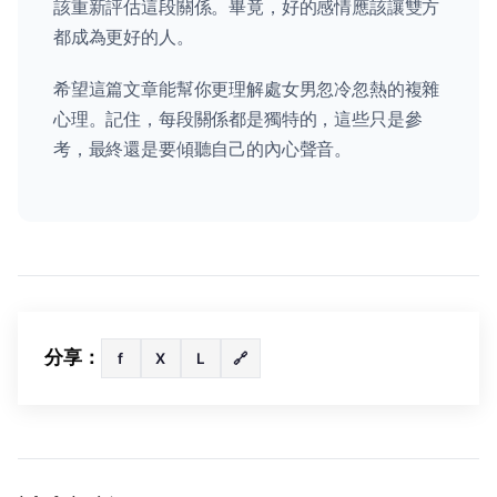
該重新評估這段關係。畢竟，好的感情應該讓雙方
都成為更好的人。
希望這篇文章能幫你更理解處女男忽冷忽熱的複雜
心理。記住，每段關係都是獨特的，這些只是參
考，最終還是要傾聽自己的內心聲音。
分享：
f
X
L
🔗