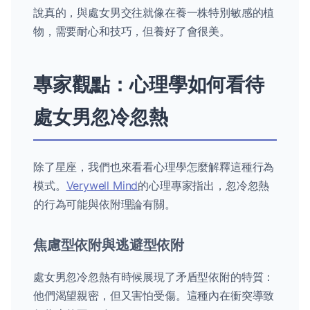
說真的，與處女男交往就像在養一株特別敏感的植
物，需要耐心和技巧，但養好了會很美。
專家觀點：心理學如何看待
處女男忽冷忽熱
除了星座，我們也來看看心理學怎麼解釋這種行為
模式。
Verywell Mind
的心理專家指出，忽冷忽熱
的行為可能與依附理論有關。
焦慮型依附與逃避型依附
處女男忽冷忽熱有時候展現了矛盾型依附的特質：
他們渴望親密，但又害怕受傷。這種內在衝突導致