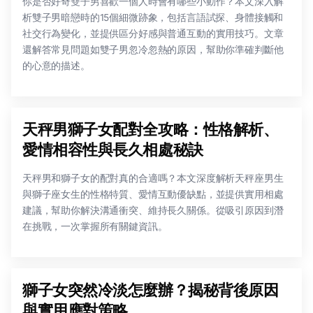
你是否好奇雙子男喜歡一個人時會有哪些小動作？本文深入解
析雙子男暗戀時的15個細微跡象，包括言語試探、身體接觸和
社交行為變化，並提供區分好感與普通互動的實用技巧。文章
還解答常見問題如雙子男忽冷忽熱的原因，幫助你準確判斷他
的心意的描述。
天秤男獅子女配對全攻略：性格解析、
愛情相容性與長久相處秘訣
天秤男和獅子女的配對真的合適嗎？本文深度解析天秤座男生
與獅子座女生的性格特質、愛情互動優缺點，並提供實用相處
建議，幫助你解決溝通衝突、維持長久關係。從吸引原因到潛
在挑戰，一次掌握所有關鍵資訊。
獅子女突然冷淡怎麼辦？揭秘背後原因
與實用應對策略