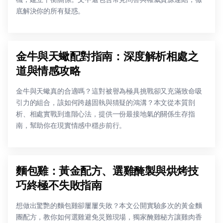
底解決你的所有疑惑。
金牛與天蠍配對指南：深度解析相處之
道與情感攻略
金牛與天蠍真的合適嗎？這對被譽為極具挑戰卻又充滿致命吸
引力的組合，該如何跨越固執與猜疑的鴻溝？本文從本質剖
析、相處實戰到進階心法，提供一份最接地氣的關係生存指
南，幫助你在現實情感中穩步前行。
麵包雞：黃金配方、選雞醃製與烘烤技
巧終極不失敗指南
想做出驚艷的麵包雞卻屢屢失敗？本文公開實驗多次的黃金麵
團配方，教你如何選雞避免災難現場，獨家醃雞秘方讓雞肉香