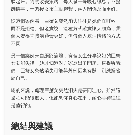
躲起來。阿明改變策略，每天發一條暖心訊息，不提
感情事，一週後女友主動聯繫，兩人關係反而更好。
從這個案例看，巨蟹女突然消失往往是她們在呼救，
而不是拒絕。但老實說，這種方式確實讓人頭痛，我
個人覺得直接溝通會更好，但每個人處理情緒的方式
不同。
另一個案例來自網路論壇，有個女生分享說她的巨蟹
女友消失後，她才知道對方家庭出了問題。這提醒我
們，巨蟹女突然消失可能與外部因素有關，別總歸咎
於自己。
總的來說，處理巨蟹女突然消失需要同理心。雖然這
過程可能很磨人，但如果你真心在乎，耐心等待往往
是值得的。
總結與建議