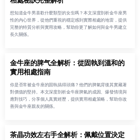
想知道金牛男喜歡什麼類型的女生嗎？本文深度剖析金牛座男
性的內心世界，從他們重視的穩定感到實際相處的地雷，提供
完整的特質分析與實用攻略，幫助你更了解如何與金牛男建立
長久關係。
金牛座的脾气全解析：從固執到溫和的
實用相處指南
你是否常被金牛座的固執搞得頭痛？他們的脾氣背後其實藏著
對價值的堅持。本文深度剖析金牛座脾氣的成因、爆發情境與
應對技巧，分享個人真實經歷，提供實用相處策略，幫助你改
善與金牛座親友的關係。
茶晶功效左右手全解析：佩戴位置決定