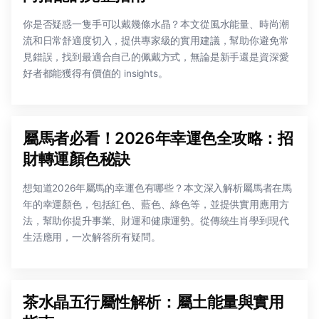
你是否疑惑一隻手可以戴幾條水晶？本文從風水能量、時尚潮
流和日常舒適度切入，提供專家級的實用建議，幫助你避免常
見錯誤，找到最適合自己的佩戴方式，無論是新手還是資深愛
好者都能獲得有價值的 insights。
屬馬者必看！2026年幸運色全攻略：招
財轉運顏色秘訣
想知道2026年屬馬的幸運色有哪些？本文深入解析屬馬者在馬
年的幸運顏色，包括紅色、藍色、綠色等，並提供實用應用方
法，幫助你提升事業、財運和健康運勢。從傳統生肖學到現代
生活應用，一次解答所有疑問。
茶水晶五行屬性解析：屬土能量與實用