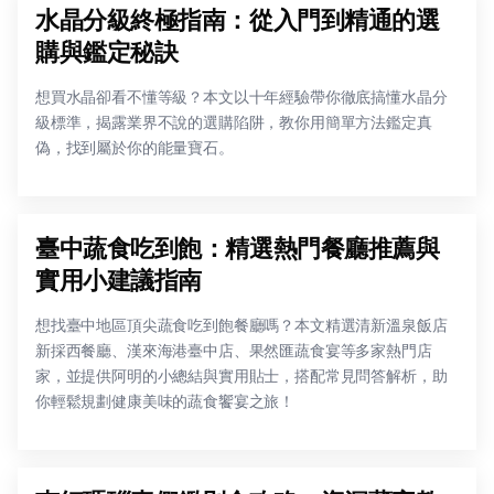
水晶分級終極指南：從入門到精通的選
購與鑑定秘訣
想買水晶卻看不懂等級？本文以十年經驗帶你徹底搞懂水晶分
級標準，揭露業界不說的選購陷阱，教你用簡單方法鑑定真
偽，找到屬於你的能量寶石。
臺中蔬食吃到飽：精選熱門餐廳推薦與
實用小建議指南
想找臺中地區頂尖蔬食吃到飽餐廳嗎？本文精選清新溫泉飯店
新採西餐廳、漢來海港臺中店、果然匯蔬食宴等多家熱門店
家，並提供阿明的小總結與實用貼士，搭配常見問答解析，助
你輕鬆規劃健康美味的蔬食饗宴之旅！