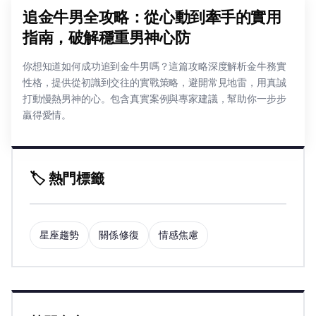
追金牛男全攻略：從心動到牽手的實用
指南，破解穩重男神心防
你想知道如何成功追到金牛男嗎？這篇攻略深度解析金牛務實
性格，提供從初識到交往的實戰策略，避開常見地雷，用真誠
打動慢熱男神的心。包含真實案例與專家建議，幫助你一步步
贏得愛情。
🏷️ 熱門標籤
星座趨勢
關係修復
情感焦慮