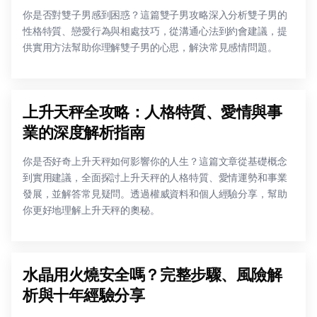
你是否對雙子男感到困惑？這篇雙子男攻略深入分析雙子男的
性格特質、戀愛行為與相處技巧，從溝通心法到約會建議，提
供實用方法幫助你理解雙子男的心思，解決常見感情問題。
上升天秤全攻略：人格特質、愛情與事
業的深度解析指南
你是否好奇上升天秤如何影響你的人生？這篇文章從基礎概念
到實用建議，全面探討上升天秤的人格特質、愛情運勢和事業
發展，並解答常見疑問。透過權威資料和個人經驗分享，幫助
你更好地理解上升天秤的奧秘。
水晶用火燒安全嗎？完整步驟、風險解
析與十年經驗分享