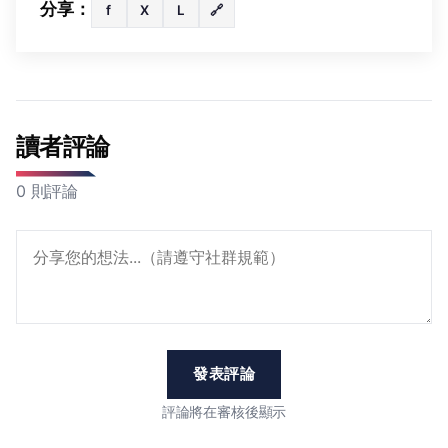
分享：
f
X
L
🔗
讀者評論
0 則評論
發表評論
評論將在審核後顯示