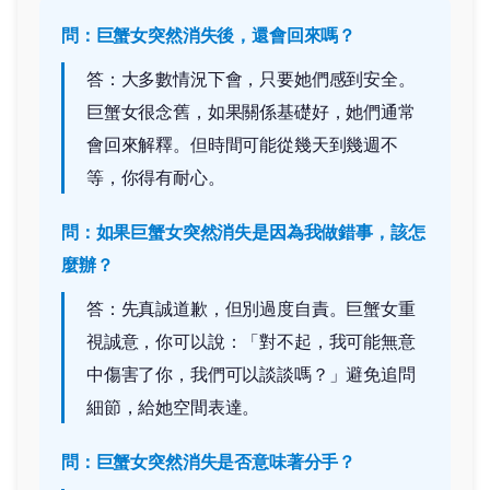
問：巨蟹女突然消失後，還會回來嗎？
答：大多數情況下會，只要她們感到安全。
巨蟹女很念舊，如果關係基礎好，她們通常
會回來解釋。但時間可能從幾天到幾週不
等，你得有耐心。
問：如果巨蟹女突然消失是因為我做錯事，該怎
麼辦？
答：先真誠道歉，但別過度自責。巨蟹女重
視誠意，你可以說：「對不起，我可能無意
中傷害了你，我們可以談談嗎？」避免追問
細節，給她空間表達。
問：巨蟹女突然消失是否意味著分手？