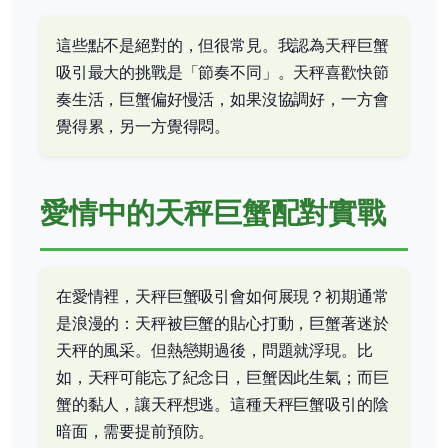
這些點不是絕對的，但很常見。我認為天秤巨蟹
吸引最大的挑戰是「節奏不同」。天秤喜歡快節
奏生活，巨蟹偏好慢活，如果沒協調好，一方會
覺得累，另一方覺得悶。
愛情中的天秤巨蟹配對實戰
在愛情裡，天秤巨蟹吸引會如何展現？初期通常
是浪漫的：天秤被巨蟹的貼心打動，巨蟹著迷於
天秤的風采。但熱戀期過後，問題就浮現。比
如，天秤可能忘了紀念日，巨蟹因此生氣；而巨
蟹的黏人，讓天秤想逃。這種天秤巨蟹吸引的陰
暗面，需要提前預防。