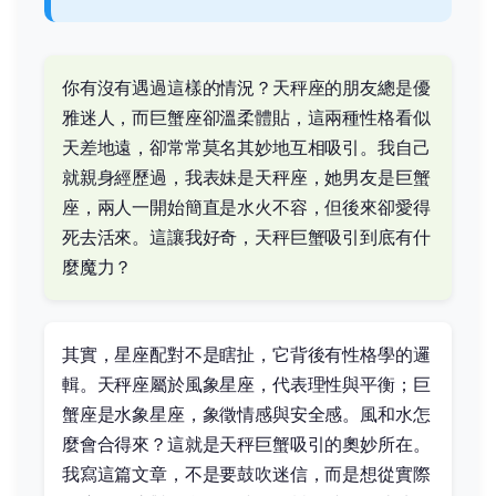
你有沒有遇過這樣的情況？天秤座的朋友總是優
雅迷人，而巨蟹座卻溫柔體貼，這兩種性格看似
天差地遠，卻常常莫名其妙地互相吸引。我自己
就親身經歷過，我表妹是天秤座，她男友是巨蟹
座，兩人一開始簡直是水火不容，但後來卻愛得
死去活來。這讓我好奇，天秤巨蟹吸引到底有什
麼魔力？
其實，星座配對不是瞎扯，它背後有性格學的邏
輯。天秤座屬於風象星座，代表理性與平衡；巨
蟹座是水象星座，象徵情感與安全感。風和水怎
麼會合得來？這就是天秤巨蟹吸引的奧妙所在。
我寫這篇文章，不是要鼓吹迷信，而是想從實際