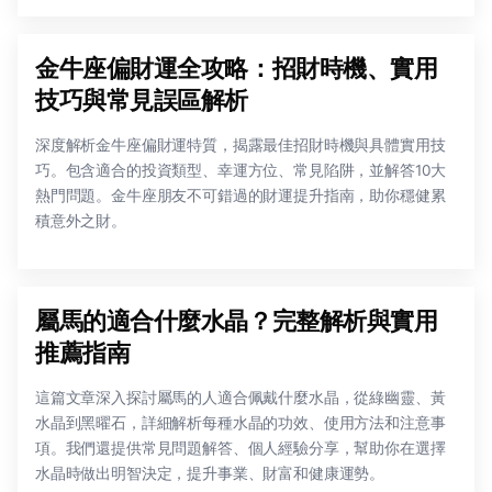
金牛座偏財運全攻略：招財時機、實用
技巧與常見誤區解析
深度解析金牛座偏財運特質，揭露最佳招財時機與具體實用技
巧。包含適合的投資類型、幸運方位、常見陷阱，並解答10大
熱門問題。金牛座朋友不可錯過的財運提升指南，助你穩健累
積意外之財。
屬馬的適合什麼水晶？完整解析與實用
推薦指南
這篇文章深入探討屬馬的人適合佩戴什麼水晶，從綠幽靈、黃
水晶到黑曜石，詳細解析每種水晶的功效、使用方法和注意事
項。我們還提供常見問題解答、個人經驗分享，幫助你在選擇
水晶時做出明智決定，提升事業、財富和健康運勢。