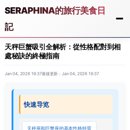
SERAPHINA的旅行美食日
記
天秤巨蟹吸引全解析：從性格配對到相
處秘訣的終極指南
Jan 04, 2026 19:37
最後更新：Jan 04, 2026 19:37
快速导览
天秤座和巨蟹座的基本性格特質