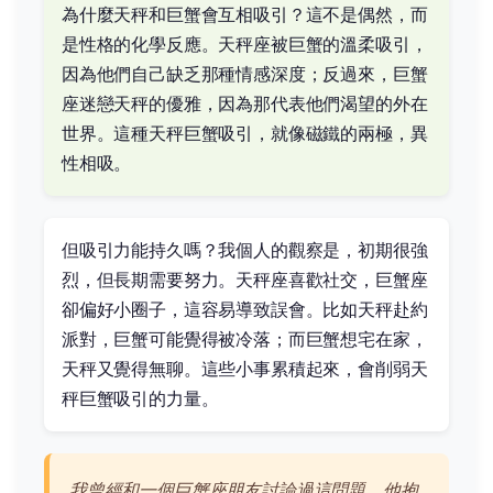
為什麼天秤和巨蟹會互相吸引？這不是偶然，而
是性格的化學反應。天秤座被巨蟹的溫柔吸引，
因為他們自己缺乏那種情感深度；反過來，巨蟹
座迷戀天秤的優雅，因為那代表他們渴望的外在
世界。這種天秤巨蟹吸引，就像磁鐵的兩極，異
性相吸。
但吸引力能持久嗎？我個人的觀察是，初期很強
烈，但長期需要努力。天秤座喜歡社交，巨蟹座
卻偏好小圈子，這容易導致誤會。比如天秤赴約
派對，巨蟹可能覺得被冷落；而巨蟹想宅在家，
天秤又覺得無聊。這些小事累積起來，會削弱天
秤巨蟹吸引的力量。
我曾經和一個巨蟹座朋友討論過這問題，他抱