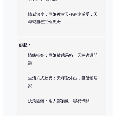
情感深度：巨蟹教會天秤表達感受，天
秤幫巨蟹理性思考
缺點：
情緒衝突：巨蟹敏感易怒，天秤逃避問
題
生活方式差異：天秤愛外出，巨蟹愛居
家
決策困難：兩人都猶豫，容易卡關