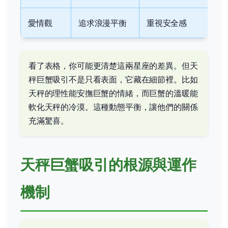
愛情觀
追求浪漫平衡
重視安全感
看了表格，你可能更清楚這兩星座的差異。但天
秤巨蟹吸引不是只看表面，它藏在細節裡。比如
天秤的理性能安撫巨蟹的情緒，而巨蟹的溫暖能
軟化天秤的冷漠。這種動態平衡，讓他們的關係
充滿驚喜。
天秤巨蟹吸引的根源與運作
機制