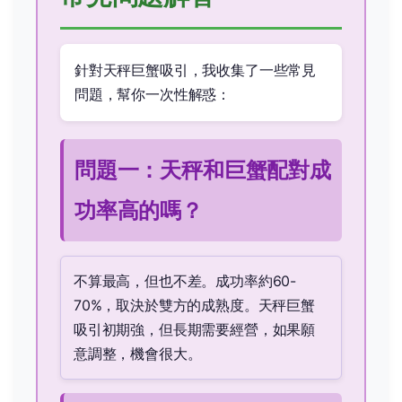
針對天秤巨蟹吸引，我收集了一些常見
問題，幫你一次性解惑：
問題一：天秤和巨蟹配對成
功率高的嗎？
不算最高，但也不差。成功率約60-
70%，取決於雙方的成熟度。天秤巨蟹
吸引初期強，但長期需要經營，如果願
意調整，機會很大。