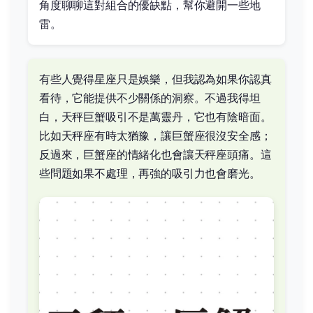
角度聊聊這對組合的優缺點，幫你避開一些地
雷。
有些人覺得星座只是娛樂，但我認為如果你認真
看待，它能提供不少關係的洞察。不過我得坦
白，天秤巨蟹吸引不是萬靈丹，它也有陰暗面。
比如天秤座有時太猶豫，讓巨蟹座很沒安全感；
反過來，巨蟹座的情緒化也會讓天秤座頭痛。這
些問題如果不處理，再強的吸引力也會磨光。