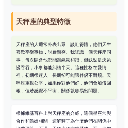
天秤座的典型特徵
天秤座的人通常外表出眾，談吐得體，他們天生
喜歡平衡事物，討厭衝突。我認識一個天秤座同
事，每次開會他都能讓氣氛和諧，但缺點是決策
慢吞吞，小事都能糾結半天。這種性格在愛情
裡，初期很迷人，長期卻可能讓伴侶不耐煩。天
秤座重視公平，如果你對他們好，他們會加倍回
報，但若感覺不平衡，關係就容易出問題。
根據維基百科上對天秤座的介紹，這個星座常與
合作和婚姻相關，這解釋了為什麼他們在關係中