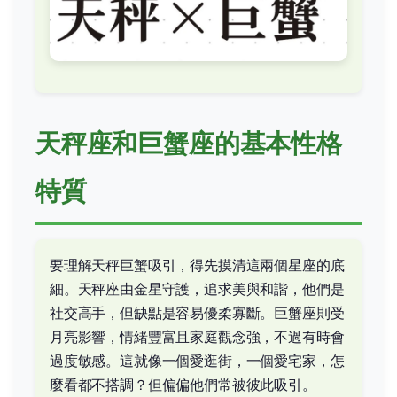
天秤座和巨蟹座的基本性格
特質
要理解天秤巨蟹吸引，得先摸清這兩個星座的底
細。天秤座由金星守護，追求美與和諧，他們是
社交高手，但缺點是容易優柔寡斷。巨蟹座則受
月亮影響，情緒豐富且家庭觀念強，不過有時會
過度敏感。這就像一個愛逛街，一個愛宅家，怎
麼看都不搭調？但偏偏他們常被彼此吸引。