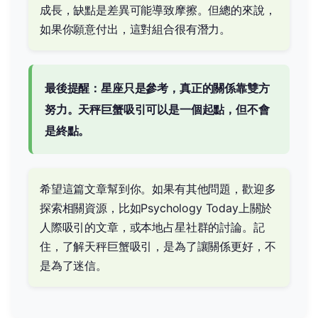
成長，缺點是差異可能導致摩擦。但總的來說，
如果你願意付出，這對組合很有潛力。
最後提醒：星座只是參考，真正的關係靠雙方
努力。天秤巨蟹吸引可以是一個起點，但不會
是終點。
希望這篇文章幫到你。如果有其他問題，歡迎多
探索相關資源，比如Psychology Today上關於
人際吸引的文章，或本地占星社群的討論。記
住，了解天秤巨蟹吸引，是為了讓關係更好，不
是為了迷信。