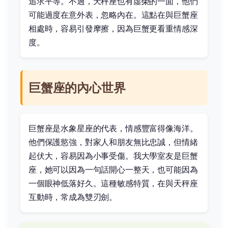
追求平等。不過，天秤座也有虛榮的一面，他們
可能過度在意外表，忽略內在。這點在與巨蟹座
相處時，容易引發摩擦，因為巨蟹更看重情感深
度。
巨蟹座的內心世界
巨蟹座是水象星座的代表，情感豐富得像海洋。
他們保護慾強，對家人和朋友無比忠誠，但情緒
起伏大，容易因為小事受傷。我大學室友是巨蟹
座，她可以因為一句話開心一整天，也可能因為
一個眼神低落好久。這種敏感特質，在與天秤座
互動時，常成為雙刃劍。