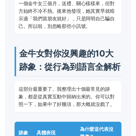
一個金牛女三個月，送禮、關心樣樣來，但對
方始終不冷不熱。後來他發現，她其實早就暗
示過「我們當朋友就好」，只是阿明自己騙自
己。所以啦，別忽略那些小訊號。
金牛女對你沒興趣的10大
跡象：從行為到語言全解析
這部分最重要了。我整理出十個最常見的跡
象，都是從真實互動中歸納出來的。你可以對
照一下，如果中了好幾項，那大概就沒戲了。
為什麼這代表沒
跡象
具體表現