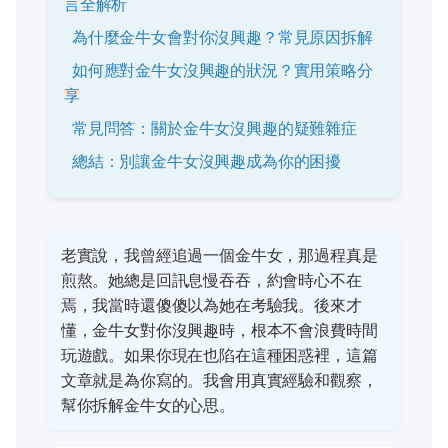
言全解析
為什麼金牛女會對你沒興趣？常見原因拆解
如何應對金牛女沒興趣的狀況？實用策略分
享
常見問答：關於金牛女沒興趣的疑難雜症
總結：別讓金牛女沒興趣成為你的困擾
老實說，我曾經追過一個金牛女，那過程真是
煎熬。她總是回訊息慢吞吞，約會時心不在
焉，我當時還傻傻以為她在考驗我。後來才
懂，金牛女對你沒興趣時，根本不會浪費時間
玩遊戲。如果你現在也陷在這種困惑裡，這篇
文章就是為你寫的。我會用真實經驗和觀察，
幫你拆解金牛女的心思。