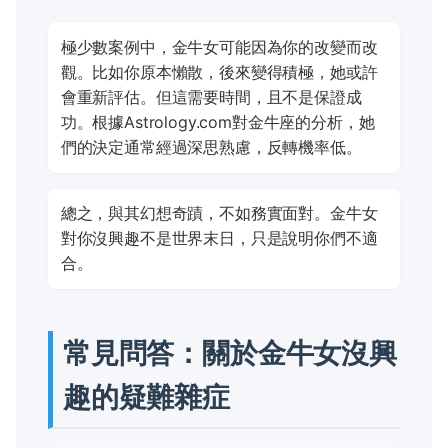
極少數案例中，金牛女可能因為你的改變而改
觀。比如你原本懶散，後來變得積極，她或許
會重新評估。但這需要時間，且不是保證成
功。根據
Astrology.com
對金牛座的分析，她
們的決定通常經過深思熟慮，反轉機率低。
總之，與其幻想奇蹟，不如務實面對。金牛女
對你沒興趣不是世界末日，只是說明你們不適
合。
常見問答：關於金牛女沒興
趣的疑難雜症