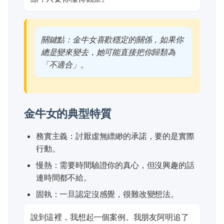
關鍵點：金牛女喜歡穩定的關係，如果你
總是變來變去，她可能直接把你歸類為
「不適合」。
金牛女的典型特質
務實主義：討厭虛無縹緲的承諾，要的是實際
行動。
慢熱：需要時間驗證你的真心，但沒興趣的話
連時間都不給。
固執：一旦認定沒感覺，很難改變想法。
說到這裡，我想起一個案例。我朋友阿明追了