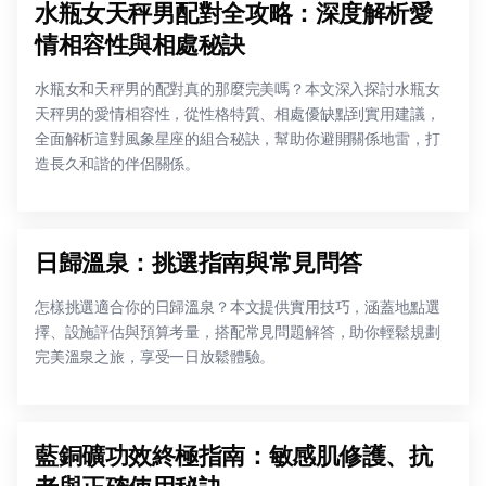
水瓶女天秤男配對全攻略：深度解析愛
情相容性與相處秘訣
水瓶女和天秤男的配對真的那麼完美嗎？本文深入探討水瓶女
天秤男的愛情相容性，從性格特質、相處優缺點到實用建議，
全面解析這對風象星座的組合秘訣，幫助你避開關係地雷，打
造長久和諧的伴侶關係。
日歸溫泉：挑選指南與常見問答
怎樣挑選適合你的日歸溫泉？本文提供實用技巧，涵蓋地點選
擇、設施評估與預算考量，搭配常見問題解答，助你輕鬆規劃
完美溫泉之旅，享受一日放鬆體驗。
藍銅礦功效終極指南：敏感肌修護、抗