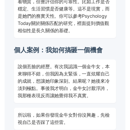
看物質，但會評估你的可靠性。比如工作是否
穩定、生活習慣是否健康等。這不是現實，而
是她們的務實天性。你可以參考
Psychology
Today
關於關係匹配的研究，裡面提到價值觀
相似性是長久關係的基礎。
個人案例：我如何搞砸一個機會
說個丟臉的經歷。有次我認識一個金牛女，本
來聊得不錯，但我因為太緊張，一直炫耀自己
的成就，想讓她印象深刻。結果呢？她後來冷
淡到極點。事後我才明白，金牛女討厭浮誇，
我那種表現反而讓她覺得我不真實。
所以啦，如果你發現金牛女對你沒興趣，先檢
視自己是否踩了這些雷。