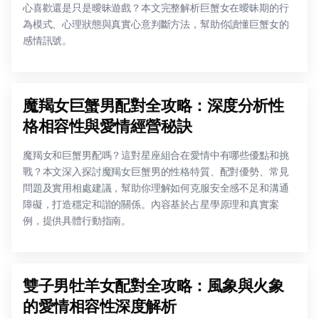
心喜歡還是只是曖昧遊戲？本文完整解析巨蟹女在曖昧期的行
為模式、心理狀態與真實心意判斷方法，幫助你讀懂巨蟹女的
感情訊號。
魔羯女巨蟹男配對全攻略：深度分析性
格相容性與愛情經營秘訣
魔羯女和巨蟹男配嗎？這對星座組合在愛情中有哪些優點和挑
戰？本文深入探討魔羯女巨蟹男的性格特質、配對優勢、常見
問題及實用相處建議，幫助你理解如何克服安全感不足和溝通
障礙，打造穩定和諧的關係。內容基於占星學原理和真實案
例，提供具體行動指南。
雙子男牡羊女配對全攻略：風象與火象
的愛情相容性深度解析