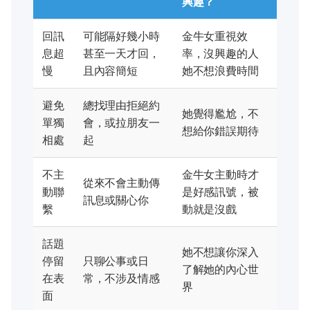
興趣？
回訊
可能隔好幾小時
金牛女重視效
息超
甚至一天才回，
率，沒興趣的人
慢
且內容簡短
她不想浪費時間
避免
總找理由拒絕約
她覺得尷尬，不
單獨
會，或拉朋友一
想給你錯誤期待
相處
起
不主
金牛女主動時才
從來不會主動傳
動聯
是好感訊號，被
訊息或關心你
繫
動就是沒戲
話題
她不想讓你深入
停留
只聊公事或日
了解她的內心世
在表
常，不涉及情感
界
面