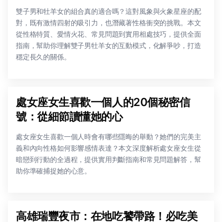
雙子男和牡羊女的組合真的適合嗎？這對風象與火象星座的配
對，既有激情四射的吸引力，也潛藏著性格衝突的挑戰。本文
從性格特質、愛情火花、常見問題到實用相處技巧，提供全面
指南，幫助你理解雙子男牡羊女的互動模式，化解爭吵，打造
穩定長久的關係。
處女座女生喜歡一個人的20個秘密信
號：從細節讀懂她的心
處女座女生喜歡一個人時會有哪些隱晦的舉動？她們的完美主
義和內向性格如何影響感情表達？本文深度解析處女座女生從
暗戀到行動的全過程，提供實用判斷指南和常見問題解答，幫
助你準確捕捉她的心意。
高雄瑞豐夜市：在地吃饕帶路！必吃美