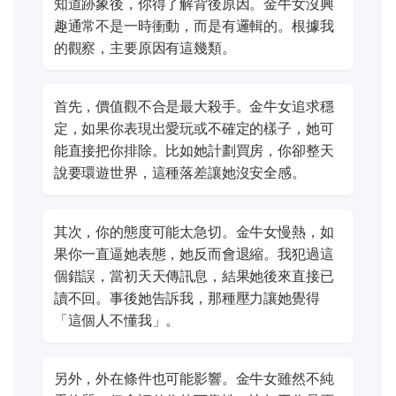
知道跡象後，你得了解背後原因。金牛女沒興
趣通常不是一時衝動，而是有邏輯的。根據我
的觀察，主要原因有這幾類。
首先，價值觀不合是最大殺手。金牛女追求穩
定，如果你表現出愛玩或不確定的樣子，她可
能直接把你排除。比如她計劃買房，你卻整天
說要環遊世界，這種落差讓她沒安全感。
其次，你的態度可能太急切。金牛女慢熱，如
果你一直逼她表態，她反而會退縮。我犯過這
個錯誤，當初天天傳訊息，結果她後來直接已
讀不回。事後她告訴我，那種壓力讓她覺得
「這個人不懂我」。
另外，外在條件也可能影響。金牛女雖然不純