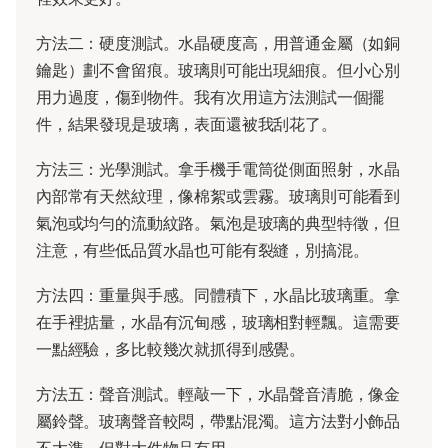
方法二：硬度測試。水晶硬度高，用普通金屬（如銅
鑰匙）劃不會留痕。玻璃則可能出現細痕。但小心別
用力過度，傷到物件。我有次用這方法測試一個擺
件，結果發現是玻璃，表面還被我刮花了。
方法三：光學測試。拿手機手電筒從側面照射，水晶
內部常有天然紋理，像棉絮或雲霧。玻璃則可能看到
氣泡或均勻的流動紋路。氣泡是玻璃的典型特徵，但
注意，有些低品質水晶也可能有裂縫，別搞混。
方法四：重量與手感。同體積下，水晶比玻璃重。拿
在手裡掂量，水晶有沉甸感，玻璃相對輕飄。這需要
一點經驗，多比較幾次就抓得到感覺。
方法五：聲音測試。輕敲一下，水晶聲音清脆，像金
屬鈴聲。玻璃聲音較悶，帶點混濁。這方法對小飾品