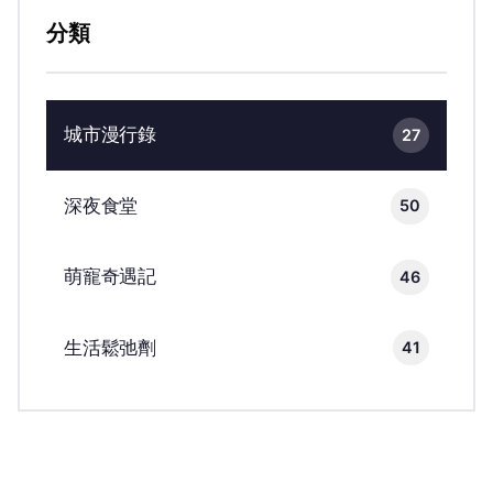
分類
城市漫行錄
27
深夜食堂
50
萌寵奇遇記
46
生活鬆弛劑
41