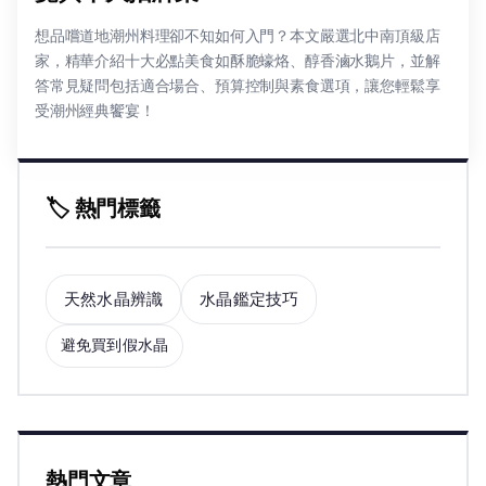
想品嚐道地潮州料理卻不知如何入門？本文嚴選北中南頂級店
家，精華介紹十大必點美食如酥脆蠔烙、醇香滷水鵝片，並解
答常見疑問包括適合場合、預算控制與素食選項，讓您輕鬆享
受潮州經典饗宴！
🏷️ 熱門標籤
天然水晶辨識
水晶鑑定技巧
避免買到假水晶
熱門文章