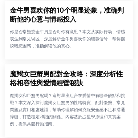
金牛男喜欢你的10个明显迹象，准确判
断他的心意与情感投入
你是否常疑惑金牛男是否对你有意思？本文从实际行动、情感
表达到常见误区，深度解析金牛男喜欢你的细微信号，帮你摆
脱暗恋困惑，准确解读他的真心。
魔羯女巨蟹男配對全攻略：深度分析性
格相容性與愛情經營秘訣
魔羯女和巨蟹男配嗎？這對星座組合在愛情中有哪些優點和挑
戰？本文深入探討魔羯女巨蟹男的性格特質、配對優勢、常見
問題及實用相處建議，幫助你理解如何克服安全感不足和溝通
障礙，打造穩定和諧的關係。內容基於占星學原理和真實案
例，提供具體行動指南。