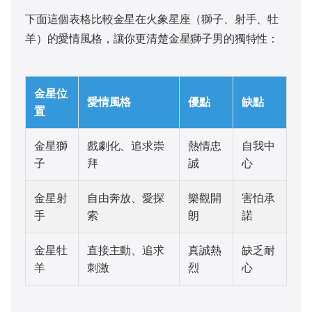
下面這個表格比較金星在火象星座（獅子、射手、牡
羊）的愛情風格，讓你更清楚金星獅子男的獨特性：
金星位
愛情風格
優點
缺點
置
金星獅
戲劇化、追求崇
熱情忠
自我中
子
拜
誠
心
金星射
自由奔放、愛探
樂觀開
害怕承
手
索
朗
諾
金星牡
直接主動、追求
真誠熱
缺乏耐
羊
刺激
烈
心