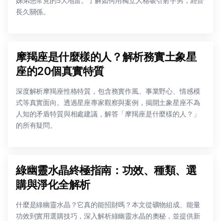
姊弟戀常見的5大地雷。了解如何用獨立人格吸引射手男，經營
長久關係。
摩羯座是什麼樣的人？解析務實土象星
座的20個真實特質
深度解析摩羯座性格特質，包含務實作風、事業野心、情感模
式等真實面向。透過星座專家觀察與案例，揭開土象星座不為
人知的矛盾特質與相處建議，解答「摩羯座是什麼樣的人？」
的所有疑問。
綠幽靈水晶終極指南：功效、種類、選
購與淨化全解析
什麼是綠幽靈水晶？它真的能招財嗎？本文從礦物組成、能量
功效到實用選購技巧，深入解析綠幽靈水晶的奧秘，並提供新