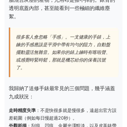
透明底蓋內部，甚至能看到一些極細的纖維塵
絮。
很多客人會忽略「手感」。一支健康的手錶，上
鍊的手感應該是平滑中帶有均勻的阻力，自動盤
擺動靈活無雜音。如果你的錶上鍊時有喀啦聲、
或感覺時緊時鬆，那就是機芯給你的保養訊號
了。
我歸納了送修手錶最常見的三個問題，幾乎涵蓋
九成狀況：
走時精度失準
：不是快很多就是慢很多，遠超出官方誤
差範圍（例如每日慢超過20秒）。
外觀耗損
：刮痕、凹痕、金屬光澤黯淡，以及皮革錶帶