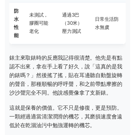
防
未測試，
通過3巴
水
日常生活防
膠圈可能
（30米）
性
水無虞
老化
壓力測試
能
錶主來取錶時的反應我記得很清楚。他先是有點
認不出來，拿在手上看了好久，說「這真的是我
的錶嗎？」然後搖了搖，貼在耳邊聽自動盤旋轉
的聲音，那種順暢的呼呼聲，和之前帶點摩擦的
沙沙聲完全不同。他說感覺像拿了支新錶。
這就是保養的價值。它不只是修復，更是預防。
一顆經過適當清潔潤滑的機芯，其磨損速度會遠
低於在乾涸油污中勉強運轉的機芯。