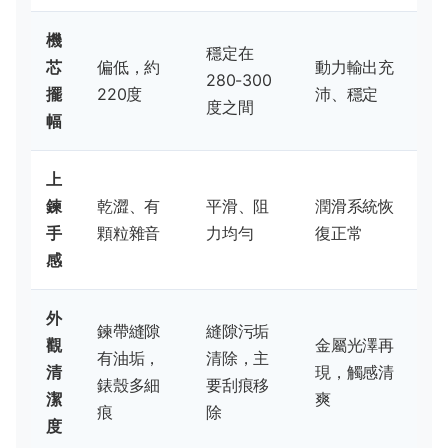
機
穩定在
芯
偏低，約
動力輸出充
280-300
擺
220度
沛、穩定
度之間
幅
上
鍊
乾澀、有
平滑、阻
潤滑系統恢
手
顆粒雜音
力均勻
復正常
感
外
鍊帶縫隙
縫隙污垢
觀
金屬光澤再
有油垢，
清除，主
清
現，觸感清
錶殼多細
要刮痕移
潔
爽
痕
除
度