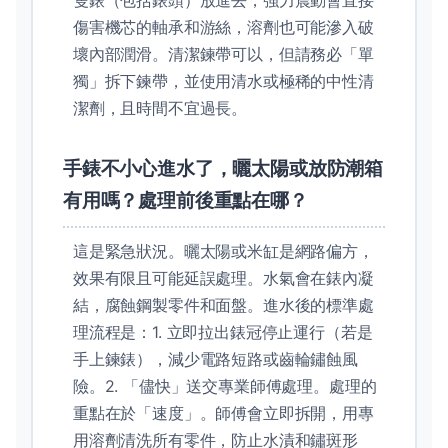
隻錶（包括錶頭）放進去，強力震動會直接
傷害機芯的軸承和游絲，溶劑也可能滲入破
壞內部潤滑。清潔鍊帶可以，但請務必「單
獨」拆下鍊帶，並使用清水或極稀的中性清
潔劑，且時間不宜過長。
手錶不小心進水了，曬太陽或放防潮箱
有用嗎？處理前後重點在哪？
這是緊急狀況。曬太陽或米缸是網路偏方，
效果有限且可能延誤處理。水氣會在錶內凝
結，腐蝕鋼製零件和面盤。進水後的標準處
理流程是：1. 立即拉出錶冠停止運行（若是
手上鍊錶），減少電路短路或齒輪鏽蝕風
險。2. 「儘快」送交專業師傅處理。處理的
重點在於「速度」。師傅會立即拆開，用專
用溶劑清洗所有零件，防止水漬和鏽斑形