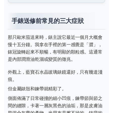
手錶送修前常見的三大症狀
那只歐米茄送來時，錶主說它最近一個月大概會
慢十五分鐘。我拿在手裡的第一感覺是「澀」，
錶冠旋轉起來不順暢，有明顯的顆粒感。這通常
是內部潤滑油乾涸或變質的徵兆。
外觀上，藍寶石水晶玻璃錶鏡還好，只有幾道淺
痕。
但金屬錶殼和鍊帶就精彩了。
側面佈滿了日常碰撞的細小凹痕，鍊帶節與節之
間的縫隙，卡著一層灰黑色的油垢，那是皮膚油
脂混合灰塵的產物，光用布是擦不掉的。錶背的