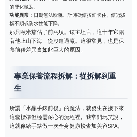
的硬化龜裂。
功能異常
：日期無法瞬跳、計時碼錶按鈕卡住、錶冠拔
檔不順或防水性能下降。
那只歐米茄佔了前兩項。錶主坦言，這十年它陪
著他上山下海，從沒進過廠。這很常見，也是保
養前後差異會如此巨大的原因。
專業保養流程拆解：從拆解到重
生
所謂「水晶手錶前後」的魔法，就發生在接下來
這套標準但極需耐心的流程裡。我常開玩笑說，
這就像給手錶做一次全身健康檢查加美容SPA。