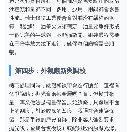
這是核心技術所在。每個軸承點需要點注的潤滑
油種類和量都不同，多用、少用、用錯都會影響
性能。瑞士鐘錶工業聯合會對潤滑有嚴格的規
範。點油時，油筆尖必須穩定，油量要剛好形成
一個完美的半球體，不能擴散開。組裝過程需要
在高倍率放大鏡下進行，確保每個齒輪齧合順
暢。
第四步：外觀翻新與調校
機芯處理同時，錶殼和鍊帶會進行拋光。這裡有
個爭議點：拋光會磨損金屬嗎？會，但極其微
量。專業做法是儘量保留原始線條，只處理平面
上的刮痕，對於較深的凹痕，我通常會建議保
留，那是手錶的歷史痕跡，除非客人強烈要求。
拋光後，金屬會恢復鏡面或絲絨般的原廠光澤。