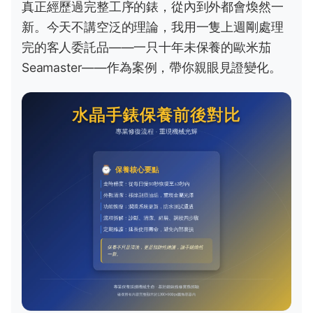
真正經歷過完整工序的錶，從內到外都會煥然一
新。今天不講空泛的理論，我用一隻上週剛處理
完的客人委託品——一只十年未保養的歐米茄
Seamaster——作為案例，帶你親眼見證變化。