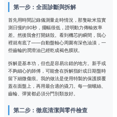
第一步：全面診斷與拆解
首先用時間記錄儀測量走時情況，那隻歐米茄實
測日慢約90秒，擺幅很低，證明動力傳輸效率
差。然後我會打開錶殼。看到機芯的瞬間，我心
裡就有底了——自動盤軸心周圍有深色油漬，一
些齒輪的潤滑油已經乾成褐色膜狀。
拆解是基本功，但也是容易出錯的地方。新手或
不夠細心的師傅，可能會在拆解指針或日期盤時
留下細微傷痕。我的做法是使用特製的保護膜覆
蓋在面盤上，再用最合適的撬刀。每一個螺絲、
齒輪、彈簧都必須分門別類放好。
第二步：徹底清潔與零件檢查