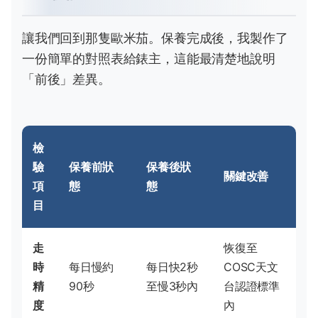
讓我們回到那隻歐米茄。保養完成後，我製作了
一份簡單的對照表給錶主，這能最清楚地說明
「前後」差異。
檢
驗
保養前狀
保養後狀
關鍵改善
項
態
態
目
走
恢復至
時
每日慢約
每日快2秒
COSC天文
精
90秒
至慢3秒內
台認證標準
度
內