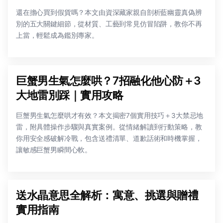
還在擔心買到假貨嗎？本文由資深藏家親自剖析藍幽靈真偽辨
別的五大關鍵細節，從材質、工藝到常見仿冒陷阱，教你不再
上當，輕鬆成為鑑別專家。
巨蟹男生氣怎麼哄？7招融化他心防＋3
大地雷別踩｜實用攻略
巨蟹男生氣怎麼哄才有效？本文揭密7個實用技巧＋3大禁忌地
雷，附具體操作步驟與真實案例。從情緒解讀到行動策略，教
你用安全感破解冷戰，包含送禮清單、道歉話術和時機掌握，
讓敏感巨蟹男瞬間心軟。
送水晶意思全解析：寓意、挑選與贈禮
實用指南