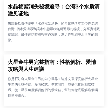
水晶棉絮消失秘境追寻：台湾3个水质清
澈见证地
想親眼見證傳說中「水晶棉絮消失」的奇景嗎？本文帶你走訪
台灣3個水質清澈到讓水中懸浮物無所遁形的秘境，分享實地觀
察筆記、最佳造訪時機與交通攻略，滿足你對純淨水世界的想
像。
火星金牛男完整指南：性格解析、愛情
攻略與人生建議
你是否好奇火星金牛男的內心世界？這篇文章深度剖析火星金
牛男的性格特質、愛情模式、事業傾向，並提供實用相處技
巧。從占星學角度解讀他們的優缺點，幫助你徹底理解這個獨
特星座組合。