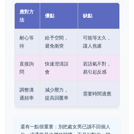
應對方
優點
缺點
法
耐心等
給予空間，
可能等太久，
待
避免衝突
讓人焦慮
直接詢
快速澄清誤
若語氣不對，
問
會
易引起反感
調整溝
減少壓力，
需要時間適應
通頻率
提高回覆率
還有一點很重要：別把處女男已讀不回個人