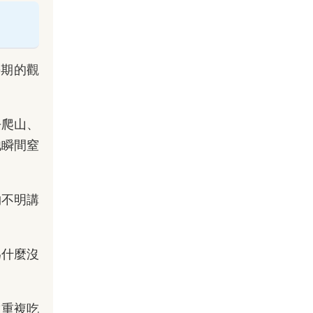
長期的觀
去爬山、
他瞬間窒
物不明講
為什麼沒
遠重複吃