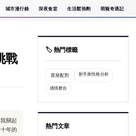
城市漫行錄
深夜食堂
生活鬆弛劑
萌寵奇遇記
🏷️ 熱門標籤
挑戰
射手座性格分析
星座配對
感情磨合
把我關起
熱門文章
察十年的