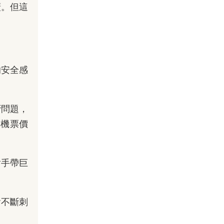
廣。但這
的安全感
。
析問題，
查機票價
射手帶巨
會不斷刺