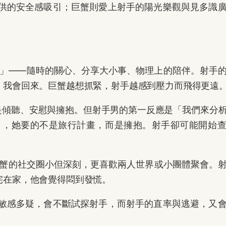
供的安全感吸引；巨蟹則愛上射手的陽光樂觀與見多識
」——隨時的關心、分享大小事、物理上的陪伴。射手
，我會回來。巨蟹越想抓緊，射手越感到壓力而飛得更遠
是傾聽、安慰與擁抱。但射手男的第一反應是「我們來分
」，她要的不是旅行計畫，而是擁抱。射手卻可能開始
蟹的社交圈小但深刻，更喜歡兩人世界或小團體聚會。
宅在家，他會覺得悶到發慌。
敏感多疑，會不斷試探射手，而射手的直率與逃避，又