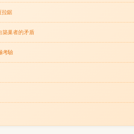
恆拉鋸
內向築巢者的矛盾
極考驗