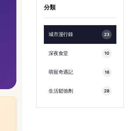
分類
城市漫行錄
23
深夜食堂
10
萌寵奇遇記
16
生活鬆弛劑
28