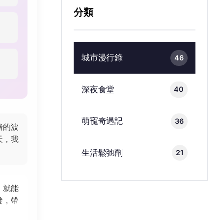
分類
城市漫行錄
46
深夜食堂
40
萌寵奇遇記
36
緒的波
天，我
生活鬆弛劑
21
」就能
發，帶