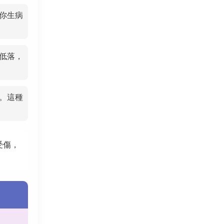
你生病
低落，
。這種
受傷，