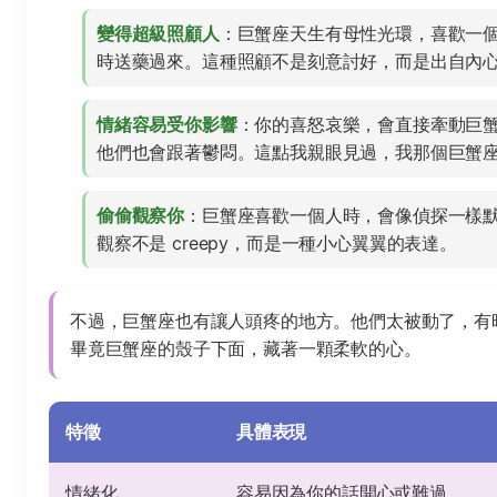
變得超級照顧人
：巨蟹座天生有母性光環，喜歡一
時送藥過來。這種照顧不是刻意討好，而是出自內
情緒容易受你影響
：你的喜怒哀樂，會直接牽動巨
他們也會跟著鬱悶。這點我親眼見過，我那個巨蟹
偷偷觀察你
：巨蟹座喜歡一個人時，會像偵探一樣
觀察不是 creepy，而是一種小心翼翼的表達。
不過，巨蟹座也有讓人頭疼的地方。他們太被動了，有
畢竟巨蟹座的殼子下面，藏著一顆柔軟的心。
特徵
具體表現
情緒化
容易因為你的話開心或難過