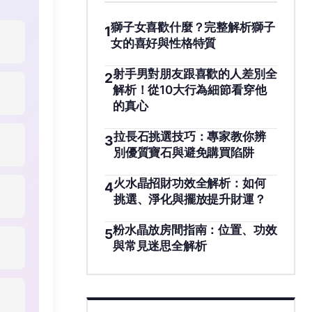
獅子女喜歡什麼？完整解析獅子
1
女的喜好與性格特質
射手男對朋友跟喜歡的人差別全
2
解析！從10大行為細節看穿他
的真心
拉長石挑選技巧：專家教你辨
3
別優質寶石與避免購買陷阱
火水晶招財功效全解析：如何
4
挑選、淨化與擺放提升財運？
粉水晶放房間指南：位置、功效
5
與常見迷思全解析