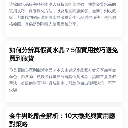
這篇白水晶簇完整指南深入解析其能量功效、挑選優質水晶的
實用技巧、保養淨化方法，以及常見問題解答。從新手到收藏
家，都能找到如何運用白水晶簇提升生活品質的秘訣，包括價
格範圍、真偽辨別和個人使用經驗分享。
如何分辨真假黃水晶？5個實用技巧避免
買到假貨
你是否擔心買到假黃水晶？本文由資深水晶愛好者分享如何從
顏色、內含物、硬度等關鍵點分辨真假黃水晶，揭露常見造假
手法，並提供購買時的避坑指南，幫助你做出聰明決策，不再
受騙。
金牛男吃醋全解析：10大徵兆與實用應
對策略