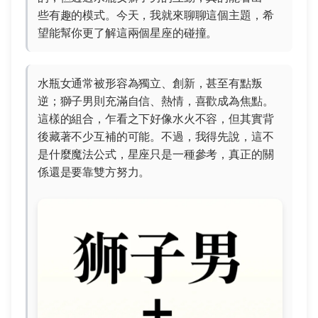
些有趣的模式。今天，我就來聊聊這個主題，希
望能幫你更了解這兩個星座的碰撞。
水瓶女通常被形容為獨立、創新，甚至有點叛
逆；獅子男則充滿自信、熱情，喜歡成為焦點。
這樣的組合，乍看之下好像水火不容，但其實背
後藏著不少互補的可能。不過，我得先說，這不
是什麼魔法公式，星座只是一種參考，真正的關
係還是要靠雙方努力。