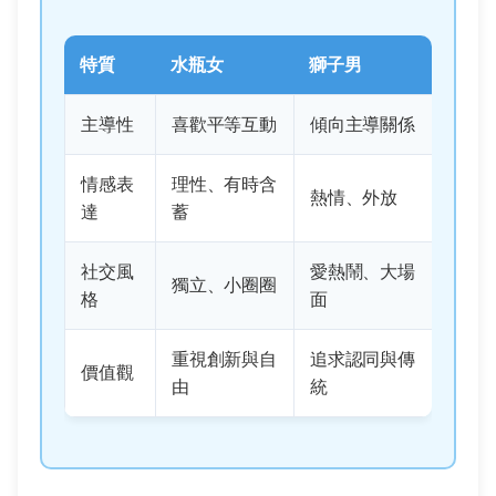
特質
水瓶女
獅子男
主導性
喜歡平等互動
傾向主導關係
情感表
理性、有時含
熱情、外放
達
蓄
社交風
愛熱鬧、大場
獨立、小圈圈
格
面
重視創新與自
追求認同與傳
價值觀
由
統