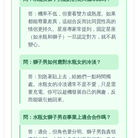
答：機率不低，但要看雙方成熟度。如果
都能尊重差異，這組合反而比同質性高的
情侶更持久。星座專家常提到，固定星座
（如水瓶和獅子）一旦認定對方，就不易
變心。
問：獅子男如何應對水瓶女的冷淡？
答：別急著貼上去，給她們一點時間獨
處。水瓶女的冷淡通常不是不愛，只是需
要充電。你可以趁機發展自己的興趣，反
而能吸引她回來。
問：水瓶女獅子男在事業上適合合作嗎？
答：適合，但角色要分明。獅子男負責領