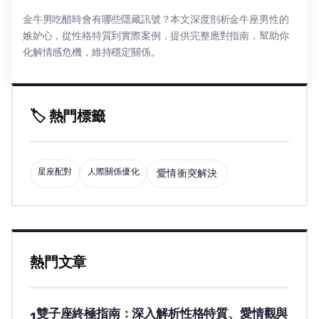
金牛男吃醋時會有哪些隱藏訊號？本文深度剖析金牛座男性的
嫉妒心，從性格特質到實際案例，提供完整應對指南，幫助你
化解情感危機，維持穩定關係。
🏷️ 熱門標籤
星座配對
人際關係優化
愛情衝突解決
熱門文章
雙子座終極指南：深入解析性格特質、愛情觀與
1