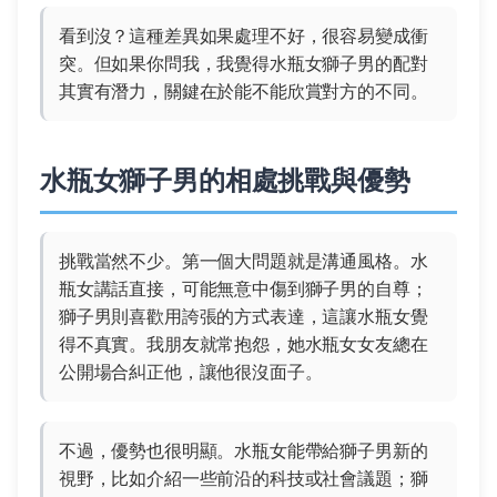
看到沒？這種差異如果處理不好，很容易變成衝
突。但如果你問我，我覺得水瓶女獅子男的配對
其實有潛力，關鍵在於能不能欣賞對方的不同。
水瓶女獅子男的相處挑戰與優勢
挑戰當然不少。第一個大問題就是溝通風格。水
瓶女講話直接，可能無意中傷到獅子男的自尊；
獅子男則喜歡用誇張的方式表達，這讓水瓶女覺
得不真實。我朋友就常抱怨，她水瓶女女友總在
公開場合糾正他，讓他很沒面子。
不過，優勢也很明顯。水瓶女能帶給獅子男新的
視野，比如介紹一些前沿的科技或社會議題；獅