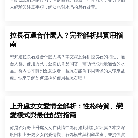
人經驗與注意事項，解決您對水晶的所有疑問。
拉長石適合什麼人？完整解析與實用指
南
想知道拉長石適合什麼人嗎？本文深度解析拉長石的特性、適
合人群、使用方式，並提供常見問答，幫助您找到最適合的水
晶。從內心平靜到創意激發，拉長石能為不同需求的人帶來益
處。快來了解如何選擇和使用拉長石吧！
上升處女女愛情全解析：性格特質、戀
愛模式與最佳配對指南
你是否好奇上升處女女在愛情中為何如此挑剔又細膩？本文深
度剖析上升處女女的愛情觀、行為模式與相容星座，並提供實