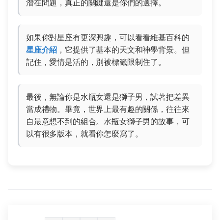
潛在問題，真正的關鍵還是你們的選擇。
如果你對星座有更深興趣，可以看看維基百科的
星座介紹
，它提供了基本的天文和神學背景。但
記住，愛情是活的，別被標籤限制住了。
最後，無論你是水瓶女還是獅子男，試著把差異
當成禮物。畢竟，世界上最有趣的關係，往往來
自最意想不到的組合。水瓶女獅子男的故事，可
以有很多版本，就看你怎麼寫了。