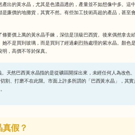
然產出的黃水晶，尤其是色濃晶透的，產量並不如想像中多。這
都是廉價的地攤貨，其實不然。有些加工技術高超的產品，甚至
了條要價上萬的黃水晶手鍊，深信是頂級巴西貨。後來偶然拿去
。她不是買到玻璃，而是買到了經過劇烈熱處理的紫水晶。顏色
說明，高價不等於保真。
義。天然巴西黃水晶指的是從礦區開採出來，未經任何人為改色
的切割、打磨不在此限。市面上許多所謂的「巴西黃水晶」，其實
來。
晶真假？