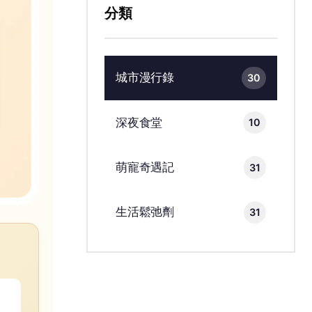
分類
城市漫行錄
30
深夜食堂
10
萌寵奇遇記
31
生活鬆弛劑
31