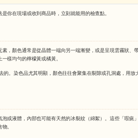
法是你在現場或收到商品時，立刻就能用的檢查點。
元素，顏色通常是從晶體一端向另一端漸變，或是呈現雲霧狀、
上一樣均勻的檸檬黃或橘黃。
去的。染色品尤其明顯，顏色往往會聚集在裂隙或孔洞處，用放
氣泡或液體，內部也可能有天然的冰裂紋（綿絮）。這些「瑕疵
含物。