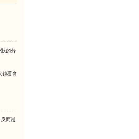
帶狀的分
大鏡看會
」反而是