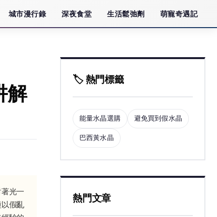
城市漫行錄
深夜食堂
生活鬆弛劑
萌寵奇遇記
🏷️ 熱門標籤
阱解
能量水晶選購
避免買到假水晶
巴西黃水晶
對著光一
熱門文章
種以假亂