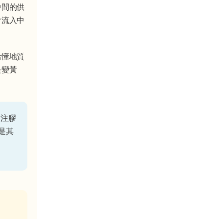
中間的供
會流入中
給懂地質
是變黃
、注膠
是其