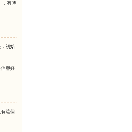
），有時
快，初始
去信譽好
沒有這個