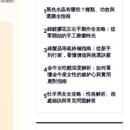
年經驗的
黑色水晶有哪些？種類、功效與
1
選購全指南
錦鯉膠花左右手製作全攻略：從
2
零開始的手工療癒時光
綠髮晶等級終極指南：從新手
3
到行家，看懂價值與挑選訣竅
金牛女吃醋深度解析：如何看
4
懂金牛座女性的嫉妒心與實用
應對指南
牡羊男友全攻略：性格解析、相
5
處秘訣與常見問題解答