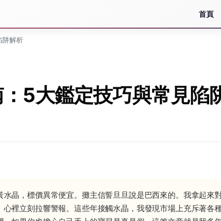
首頁
陷阱解析
南：5大鑑定技巧與常見陷
黃水晶，標價異常便宜。攤主信誓旦旦說是巴西來的。我拿起來
。心裡立刻拉響警報。這些年接觸水晶，我發現市場上充斥著各