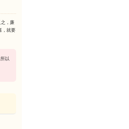
反之，廉
樣，就要
。所以