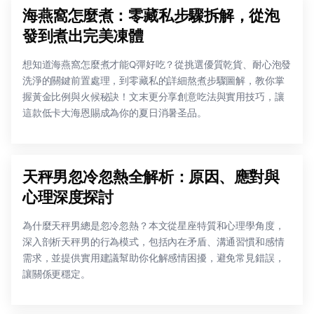
海燕窩怎麼煮：零藏私步驟拆解，從泡
發到煮出完美凍體
想知道海燕窩怎麼煮才能Q彈好吃？從挑選優質乾貨、耐心泡發
洗淨的關鍵前置處理，到零藏私的詳細熬煮步驟圖解，教你掌
握黃金比例與火候秘訣！文末更分享創意吃法與實用技巧，讓
這款低卡大海恩賜成為你的夏日消暑圣品。
天秤男忽冷忽熱全解析：原因、應對與
心理深度探討
為什麼天秤男總是忽冷忽熱？本文從星座特質和心理學角度，
深入剖析天秤男的行為模式，包括內在矛盾、溝通習慣和感情
需求，並提供實用建議幫助你化解感情困擾，避免常見錯誤，
讓關係更穩定。