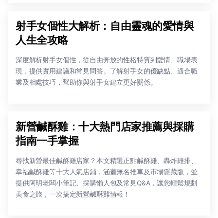
射手女個性大解析：自由靈魂的愛情與
人生全攻略
深度解析射手女個性，從自由奔放的性格特質到愛情、職場表
現，提供實用建議和常見問答。了解射手女的優缺點、適合職
業及相處技巧，幫助你與射手女建立更好關係。
新營鹹酥雞：十大熱門店家推薦與採購
指南一手掌握
尋找新營最佳鹹酥雞店家？本文精選正點鹹酥雞、轟炸雞排、
幸福鹹酥雞等十大人氣店鋪，涵蓋無名推車及市場隱藏版，並
提供阿明老闆小筆記、採購懶人包及常見Q&A，讓您輕鬆規劃
美食之旅，一次搞定新營鹹酥雞情報！