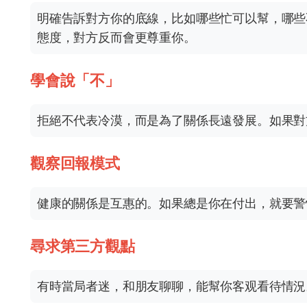
明確告訴對方你的底線，比如哪些忙可以幫，哪些
態度，對方反而會更尊重你。
學會說「不」
拒絕不代表冷漠，而是為了關係長遠發展。如果對
觀察回報模式
健康的關係是互惠的。如果總是你在付出，就要警
尋求第三方觀點
有時當局者迷，和朋友聊聊，能幫你客观看待情況