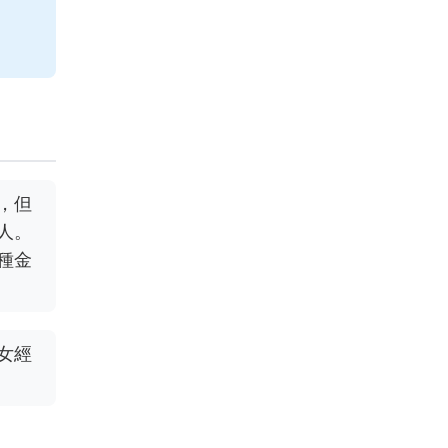
，但
人。
種金
女經