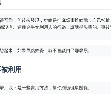
思
很可靠，但後來發現，她總是把麻煩事推給我，自己卻搶
都沒有。這種金牛女利用人的行為，讓我挺失望的。事後
想起來，如果早點察覺，就不會讓自己那麼累。
不被利用
擊。以下是一些實用方法，幫你維護健康關係。