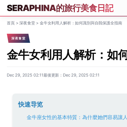
SERAPHINA的旅行美食日記
首頁
>
深夜食堂
>
金牛女利用人解析：如何識別與自我保護全指南
深夜食堂
金牛女利用人解析：如
Dec 29, 2025 02:11
最後更新：Dec 29, 2025 02:11
快速导览
金牛座女性的基本特質：為什麼她們容易讓