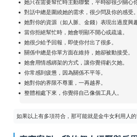
她只在需要幫忙時主動聯繫，平時卻很少關心
對話中總是圍繞她的需求，很少問及你的感受
她對你的資源（如人脈、金錢）表現出過度興
當你拒絕幫忙時，她會明顯不開心或疏遠。
她很少給予回報，即使你付出了很多。
關係中總是你單方面在維持，她卻被動接受。
她會用情感綁架的方式，讓你覺得虧欠她。
你常感到疲憊，因為關係不平等。
她對你的界限不尊重，一再越界。
整體相處下來，你覺得自己像個工具人。
如果以上有多項符合，那可能就是金牛女利用人的