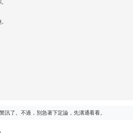
你。
。
趣。
警訊了。不過，別急著下定論，先溝通看看。