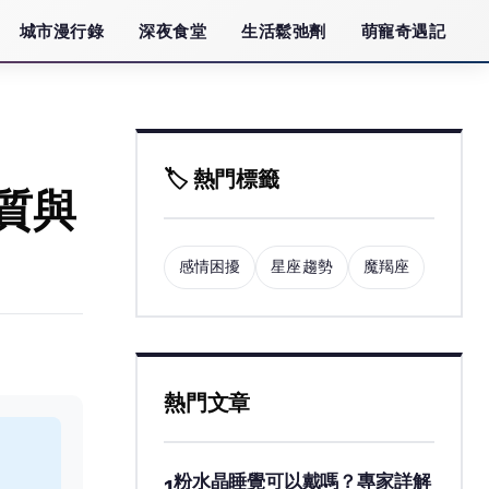
城市漫行錄
深夜食堂
生活鬆弛劑
萌寵奇遇記
🏷️ 熱門標籤
質與
感情困擾
星座趨勢
魔羯座
熱門文章
粉水晶睡覺可以戴嗎？專家詳解
1