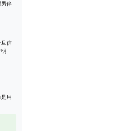
羯男伴
一旦信
常明
而是用
。