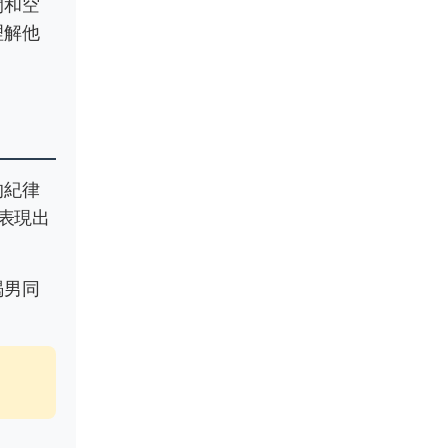
間和空
理解他
的紀律
表現出
羯男同