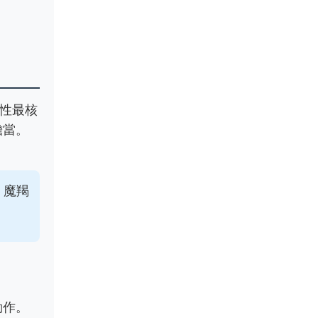
個性最核
擔當。
，魔羯
動作。