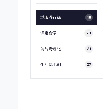
城市漫行錄
15
深夜食堂
20
萌寵奇遇記
31
生活鬆弛劑
27