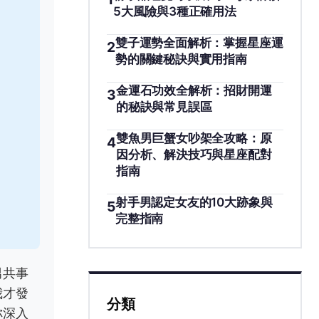
5大風險與3種正確用法
雙子運勢全面解析：掌握星座運
2
勢的關鍵秘訣與實用指南
金運石功效全解析：招財開運
3
的秘訣與常見誤區
雙魚男巨蟹女吵架全攻略：原
4
因分析、解決技巧與星座配對
指南
射手男認定女友的10大跡象與
5
完整指南
男共事
我才發
分類
你深入