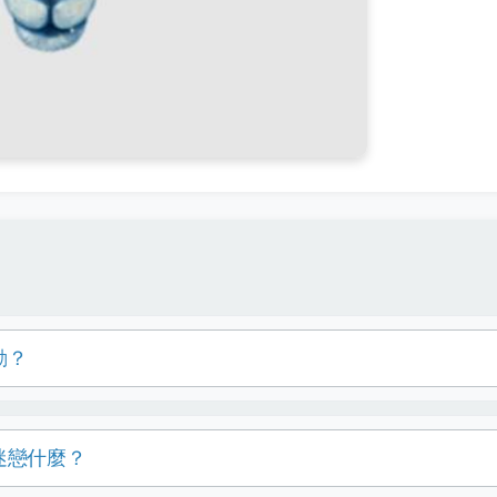
動？
迷戀什麼？