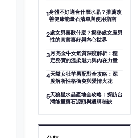
身體不好適合什麼水晶？推薦改
1
善健康能量石清單與使用指南
處女男喜歡什麼？揭秘處女座男
2
性的真實喜好與內心世界
月亮金牛女氣質深度解析：穩
3
定務實的溫柔魅力與內在力量
天蠍女牡羊男配對全攻略：深
4
度解析性格衝突與愛情火花
天狼星水晶產地全攻略：探訪台
5
灣能量寶石源頭與選購秘訣