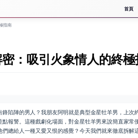
首頁
極指南
解密：吸引火象情人的終極
衝鋒陷陣的男人？我朋友阿明就是典型金星牡羊男，上次
差點報警。這種戲劇化場面，對金星牡羊男來說簡直家常
他們總給人一種又愛又恨的感覺？今天我們就來徹底拆解