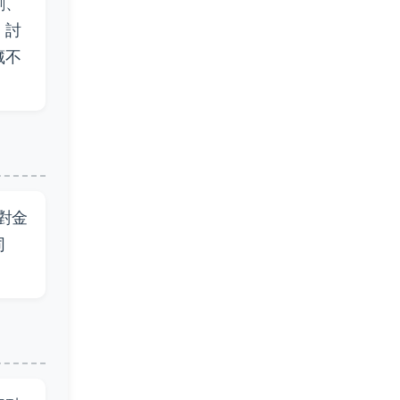
創、
，討
藏不
對金
同