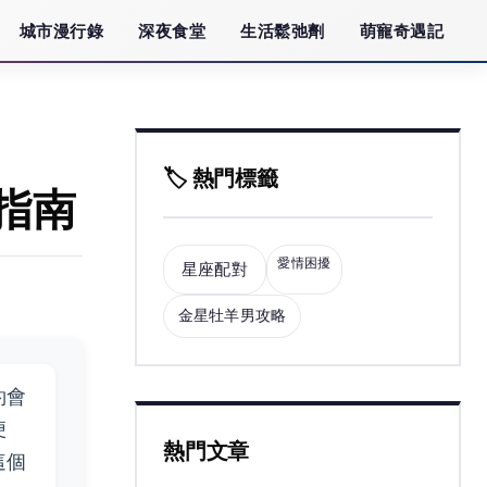
城市漫行錄
深夜食堂
生活鬆弛劑
萌寵奇遇記
🏷️ 熱門標籤
指南
愛情困擾
星座配對
金星牡羊男攻略
約會
便
熱門文章
這個