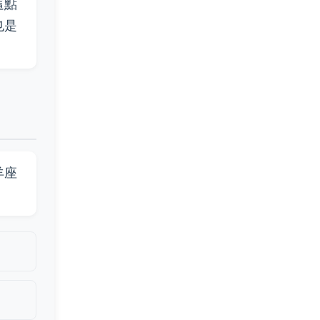
這點
也是
羊座