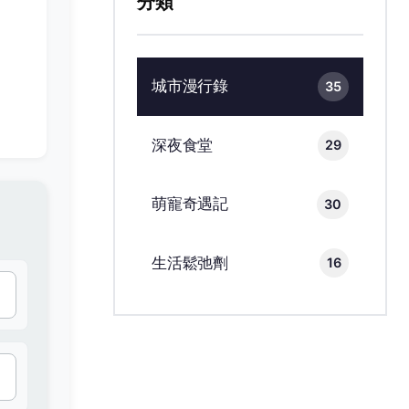
分類
城市漫行錄
35
深夜食堂
29
萌寵奇遇記
30
生活鬆弛劑
16