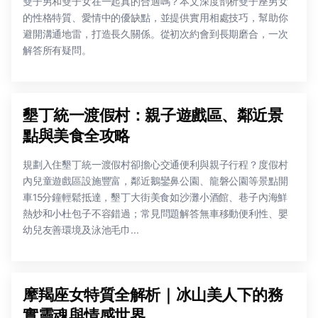
雙子男和雙子女在一起真的合適嗎？本文深度剖析雙子座男女
的性格特質、愛情中的優缺點，並提供實用相處技巧，幫助你
避開溝通地雷，打造長久關係。從初次約會到長期磨合，一次
解答所有疑問。
墾丁統一渡假村：親子遊戲區、鄰近景
點與美食全攻略
規劃入住墾丁統一渡假村卻擔心交通便利與親子行程？度假村
內兒童遊戲區設施豐富，鄰近鵝鑾鼻公園、龍磐公園等景點開
車15分鐘輕鬆抵達，墾丁大街美食如沙灘小酒館、巷子內海鮮
熱炒和小杜包子不容錯過；常見問題解答無車移動便利性、嬰
幼兒友善環境及泳池毛巾...
摩羯座女特質全解析｜冰山美人下的務
實靈魂與情感世界