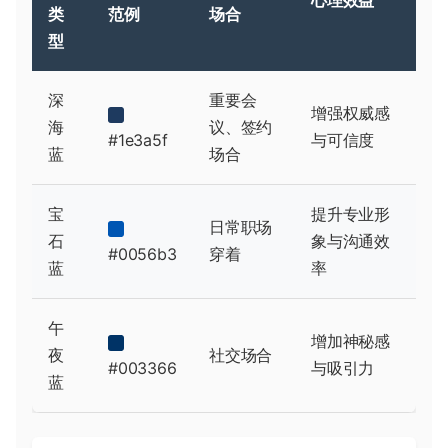
心理效益
类
范例
场合
型
深
重要会
增强权威感
海
议、签约
#1e3a5f
与可信度
蓝
场合
宝
提升专业形
日常职场
石
象与沟通效
#0056b3
穿着
蓝
率
午
增加神秘感
夜
社交场合
#003366
与吸引力
蓝