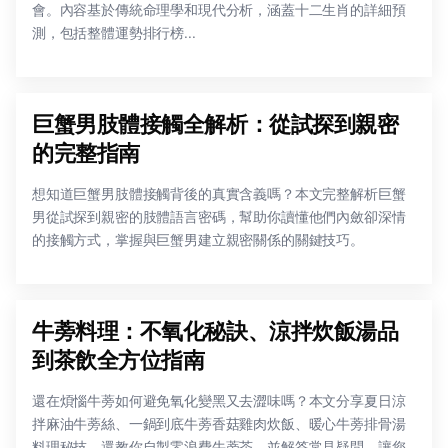
會。內容基於傳統命理學和現代分析，涵蓋十二生肖的詳細預
測，包括整體運勢排行榜...
巨蟹男肢體接觸全解析：從試探到親密
的完整指南
想知道巨蟹男肢體接觸背後的真實含義嗎？本文完整解析巨蟹
男從試探到親密的肢體語言密碼，幫助你讀懂他們內斂卻深情
的接觸方式，掌握與巨蟹男建立親密關係的關鍵技巧。
牛蒡料理：不氧化秘訣、涼拌炊飯湯品
到茶飲全方位指南
還在煩惱牛蒡如何避免氧化變黑又去澀味嗎？本文分享夏日涼
拌麻油牛蒡絲、一鍋到底牛蒡香菇雞肉炊飯、暖心牛蒡排骨湯
料理秘技，還教你自製零浪費牛蒡茶，並解答常見疑問，讓您