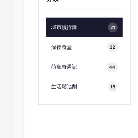
城市漫行錄
21
深夜食堂
22
萌寵奇遇記
44
生活鬆弛劑
18