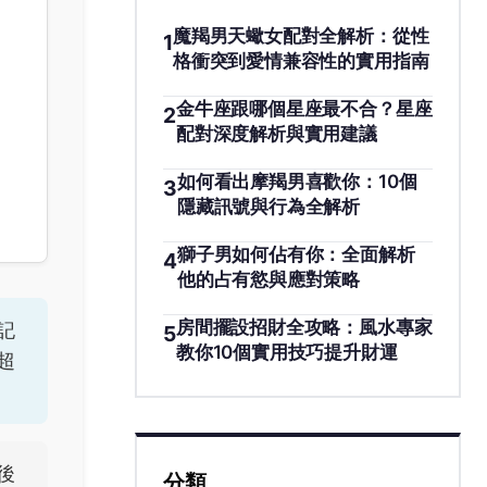
魔羯男天蠍女配對全解析：從性
1
格衝突到愛情兼容性的實用指南
金牛座跟哪個星座最不合？星座
2
配對深度解析與實用建議
如何看出摩羯男喜歡你：10個
3
隱藏訊號與行為全解析
獅子男如何佔有你：全面解析
4
他的占有慾與應對策略
房間擺設招財全攻略：風水專家
記
5
教你10個實用技巧提升財運
超
後
分類