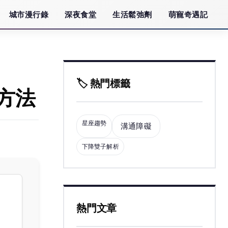
城市漫行錄
深夜食堂
生活鬆弛劑
萌寵奇遇記
🏷️ 熱門標籤
方法
星座趨勢
溝通障礙
下降雙子解析
熱門文章