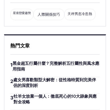
星座戀愛趨勢
天秤男忽冷忽熱
人際關係技巧
熱門文章
黑金超五行屬什麼？完整解析五行屬性與風水應
1
用指南
處女男喜歡類型大解密：從性格特質到完美伴
2
侶的深度剖析
牡羊女放棄一個人：徹底死心的10大跡象與應
3
對全攻略