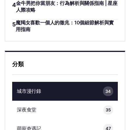
金牛男把你當朋友：行為解析與關係指南 | 星座
4
人際攻略
魔羯女喜歡一個人的徵兆：10個細節解析與實
5
用指南
分類
城市漫行錄
34
深夜食堂
35
萌寵奇遇記
47