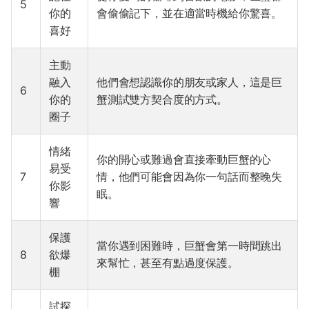
5
你的
會偷偷記下，並在適當時機給你驚喜。
喜好
主動
融入
他們會想認識你的朋友或家人，這是巨
6
你的
蟹測試雙方契合度的方式。
圈子
情緒
你的開心或難過會直接牽動巨蟹的心
易受
7
情，他們可能會因為你一句話而整晚失
你影
眠。
響
保護
當你遇到困難時，巨蟹會第一時間跳出
8
欲爆
來幫忙，甚至有點過度保護。
棚
試探