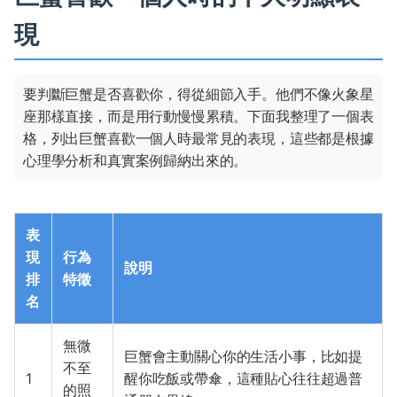
現
要判斷巨蟹是否喜歡你，得從細節入手。他們不像火象星
座那樣直接，而是用行動慢慢累積。下面我整理了一個表
格，列出巨蟹喜歡一個人時最常見的表現，這些都是根據
心理學分析和真實案例歸納出來的。
表
現
行為
說明
排
特徵
名
無微
巨蟹會主動關心你的生活小事，比如提
不至
1
醒你吃飯或帶傘，這種貼心往往超過普
的照