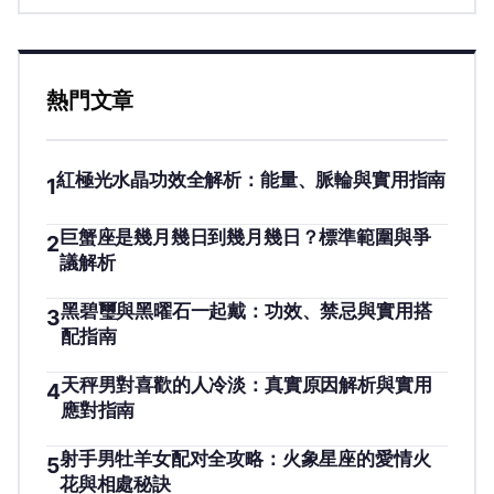
熱門文章
紅極光水晶功效全解析：能量、脈輪與實用指南
1
巨蟹座是幾月幾日到幾月幾日？標準範圍與爭
2
議解析
黑碧璽與黑曜石一起戴：功效、禁忌與實用搭
3
配指南
天秤男對喜歡的人冷淡：真實原因解析與實用
4
應對指南
射手男牡羊女配对全攻略：火象星座的愛情火
5
花與相處秘訣