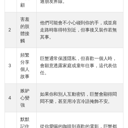
通朋友界線。
顧
害羞
他們可能會不小心碰到你的手，或並肩
的肢
2
走路時靠得特別近，但事後又裝作若無
體接
其事。
觸
頻繁
巨蟹通常保護隱私，但喜歡一個人時，
分享
3
會願意透露家庭或童年往事，這代表信
個人
任。
故事
嫉妒
如果你和別人互動密切，巨蟹會顯得悶
4
心變
悶不樂，甚至用冷言冷語掩飾不安。
強
默默
記住
從你愛喝的咖啡到喜歡的電影，巨蟹都