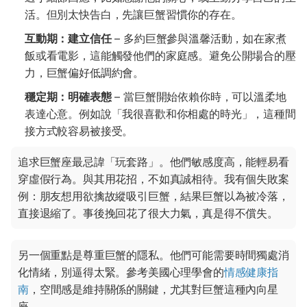
活。但別太快告白，先讓巨蟹習慣你的存在。
互動期：建立信任
– 多約巨蟹參與溫馨活動，如在家煮
飯或看電影，這能觸發他們的家庭感。避免公開場合的壓
力，巨蟹偏好低調約會。
穩定期：明確表態
– 當巨蟹開始依賴你時，可以溫柔地
表達心意。例如說「我很喜歡和你相處的時光」，這種間
接方式較容易被接受。
追求巨蟹座最忌諱「玩套路」。他們敏感度高，能輕易看
穿虛假行為。與其用花招，不如真誠相待。我有個失敗案
例：朋友想用欲擒故縱吸引巨蟹，結果巨蟹以為被冷落，
直接退縮了。事後挽回花了很大力氣，真是得不償失。
另一個重點是尊重巨蟹的隱私。他們可能需要時間獨處消
化情緒，別逼得太緊。參考美國心理學會的
情感健康指
南
，空間感是維持關係的關鍵，尤其對巨蟹這種內向星
座。