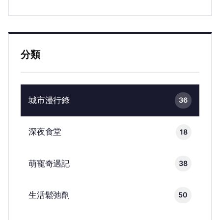
分類
城市漫行錄
36
深夜食堂
18
萌寵奇遇記
38
生活鬆弛劑
50