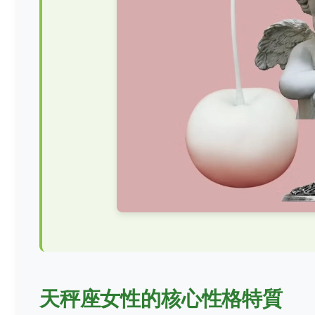
天秤座女性的核心性格特質