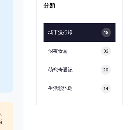
分類
城市漫行錄
18
深夜食堂
32
萌寵奇遇記
20
生活鬆弛劑
14
人
猶