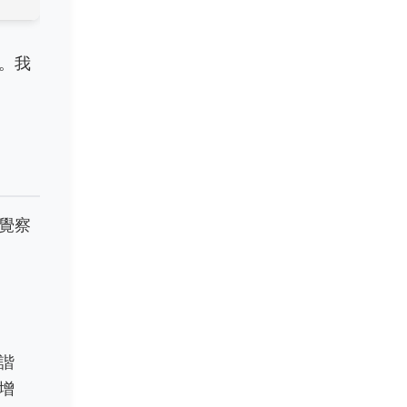
。我
覺察
諧
增