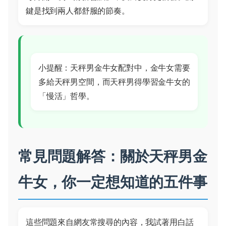
鍵是找到兩人都舒服的節奏。
小提醒：天秤男金牛女配對中，金牛女需要
多給天秤男空間，而天秤男得學習金牛女的
「慢活」哲學。
常見問題解答：關於天秤男金
牛女，你一定想知道的五件事
這些問題來自網友常搜尋的內容，我試著用白話