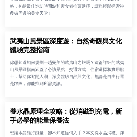
略，包括最佳造訪時間點和素食者推薦選擇，讓您輕鬆探索神
農街周邊的美食天堂！
武夷山風景區深度遊：自然奇觀與文化
體驗完整指南
你想知道如何規劃一趟完美的武夷山之旅嗎？這篇詳細的武夷
山風景區指南涵蓋了必訪景點、交通方式、住宿選擇和實用貼
士，幫助你避開人潮、深度體驗自然與文化。無論是自由行還
是跟團，都能找到所需資訊。
養水晶原理全攻略：從消磁到充電，新
手必學的能量保養法
想讓水晶維持能量，卻不知道從何入手？本文從水晶消磁、淨