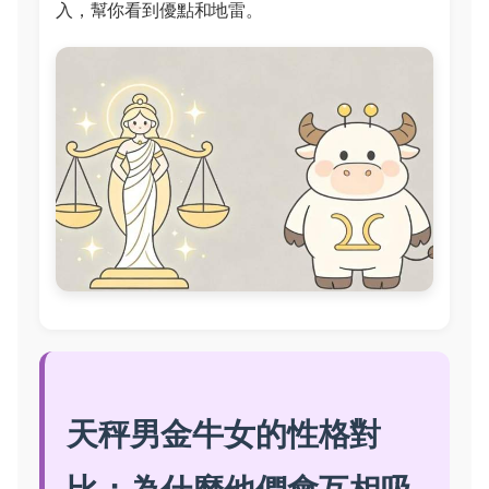
入，幫你看到優點和地雷。
天秤男金牛女的性格對