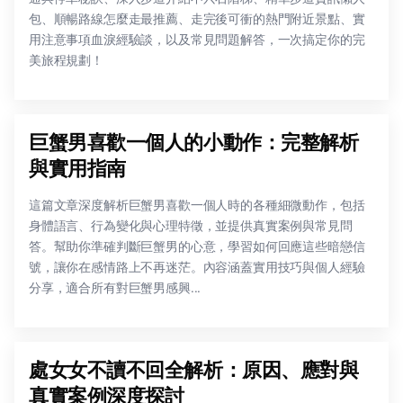
包、順暢路線怎麼走最推薦、走完後可衝的熱門附近景點、實
用注意事項血淚經驗談，以及常見問題解答，一次搞定你的完
美旅程規劃！
巨蟹男喜歡一個人的小動作：完整解析
與實用指南
這篇文章深度解析巨蟹男喜歡一個人時的各種細微動作，包括
身體語言、行為變化與心理特徵，並提供真實案例與常見問
答。幫助你準確判斷巨蟹男的心意，學習如何回應這些暗戀信
號，讓你在感情路上不再迷茫。內容涵蓋實用技巧與個人經驗
分享，適合所有對巨蟹男感興...
處女女不讀不回全解析：原因、應對與
真實案例深度探討