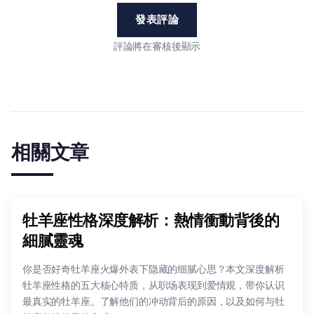
發表評論
評論將在審核後顯示
相關文章
牡羊座性格深度解析：熱情衝動背後的
細膩靈魂
你是否好奇牡羊座火爆外表下隐藏的细腻心思？本文深度解析
牡羊座性格的五大核心特质，从职场表现到爱情观，带你认识
最真实的牡羊座。了解他们的冲动背后的原因，以及如何与牡