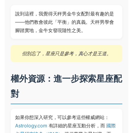
說到這裡，我覺得天秤男金牛女配對最有趣的是
——他們教會彼此「平衡」的真義。天秤男學會
腳踏實地，金牛女發現隨性之美。
但別忘了，星座只是參考，真心才是王道。
權外資源：進一步探索星座配
對
如果你想深入研究，可以參考這些權威網站：
Astrology.com
有詳細的星座互動分析，而
國際