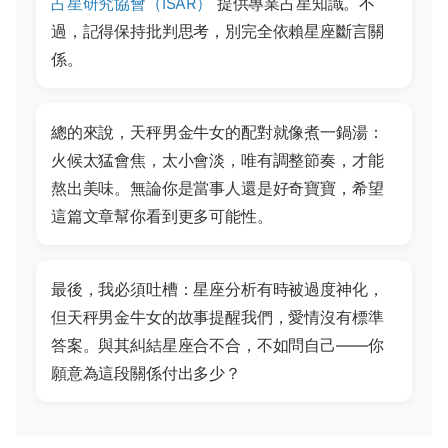
占星研究協會（ISAR）
提供專業占星知識。不
過，記得保持批判思考，別完全依賴星座斷言關
係。
總的來說，天秤男金牛女的配對就像煮一鍋湯：
火候太猛會焦，太小會淡，唯有調整節奏，才能
熬出美味。無論你是當事人還是好奇寶寶，希望
這篇文章幫你看到更多可能性。
最後，我必須吐槽：星座分析有時被過度神化，
但天秤男金牛女的故事提醒我們，愛情沒有標準
答案。與其糾結星座合不合，不如問自己——你
願意為這段關係付出多少？