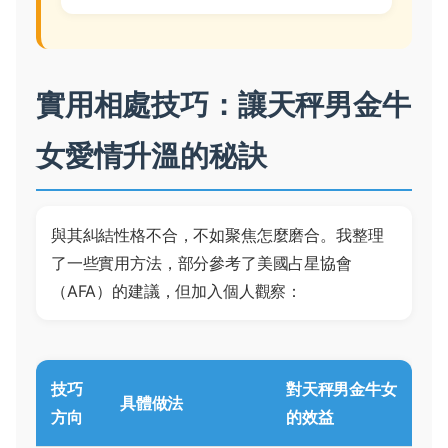
實用相處技巧：讓天秤男金牛
女愛情升溫的秘訣
與其糾結性格不合，不如聚焦怎麼磨合。我整理
了一些實用方法，部分參考了美國占星協會
（AFA）的建議，但加入個人觀察：
技巧
對天秤男金牛女
具體做法
方向
的效益