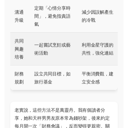
定期「心情分享時
溝通
減少因誤解產生
間」，避免指責語
升級
的冷戰
氣
共同
一起嘗試烹飪或藝
利用金星守護的
興趣
術活動
共性，強化連結
培養
財務
設立共同目標，如
平衡消費觀，建
規劃
旅行基金
立安全感
老實說，這些方法不是萬靈丹。我有個讀者分
享，她和天秤男男友原本常為錢吵架，後來約定
每月開一次「財務會議」，反而變得更親密。關