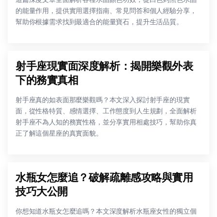
的能量作用，提供實用選擇指南、常見問答和個人經驗分享，
幫助你根據需求找到最適合的能量寶石，提升生活品質。
射手座現實面深度解析：揭開樂觀外表
下的務實真相
射手座真的如表面那麼樂觀嗎？本文深入探討射手座的現實
面，從性格特質、感情選擇、工作態度到人生規劃，全面解析
射手座不為人知的務實性格，並分享實用相處技巧，幫助你真
正了解這個星座的真實面貌。
水瓶女怎麼追？破解疏離感攻略與實用
技巧大公開
你想知道水瓶女怎麼追嗎？本文深度解析水瓶座女性的獨立個