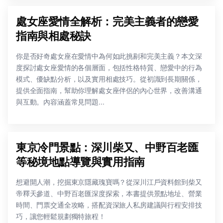
處女座愛情全解析：完美主義者的戀愛
指南與相處秘訣
你是否好奇處女座在愛情中為何如此挑剔和完美主義？本文深
度探討處女座愛情的各個層面，包括性格特質、戀愛中的行為
模式、優缺點分析，以及實用相處技巧。從初識到長期關係，
提供全面指南，幫助你理解處女座伴侶的內心世界，改善溝通
與互動。內容涵蓋常見問題...
東京冷門景點：深川柴又、中野百老匯
等秘境地點導覽與實用指南
想避開人潮，挖掘東京隱藏瑰寶嗎？從深川江戶資料館到柴又
帝釋天參道、中野百老匯深度探索，本書提供景點地址、營業
時間、門票交通全攻略，搭配資深旅人私房建議與行程安排技
巧，讓您輕鬆規劃獨特旅程！