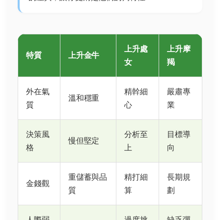
上升處
上升摩
特質
上升金牛
女
羯
外在氣
精幹細
嚴肅專
溫和穩重
質
心
業
決策風
分析至
目標導
慢但堅定
格
上
向
重儲蓄與品
精打細
長期規
金錢觀
質
算
劃
人際弱
過度挑
缺乏彈