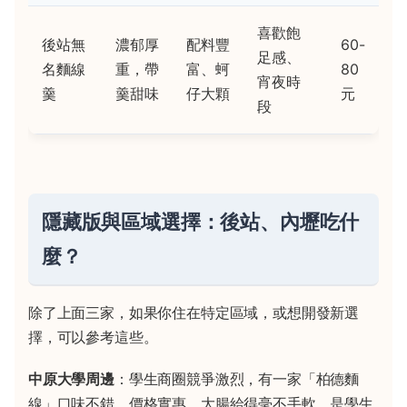
喜歡飽
後站無
濃郁厚
配料豐
60-
足感、
名麵線
重，帶
富、蚵
80
宵夜時
羹
羹甜味
仔大顆
元
段
隱藏版與區域選擇：後站、內壢吃什
麼？
除了上面三家，如果你住在特定區域，或想開發新選
擇，可以參考這些。
中原大學周邊
：學生商圈競爭激烈，有一家「柏德麵
線」口味不錯，價格實惠，大腸給得毫不手軟，是學生