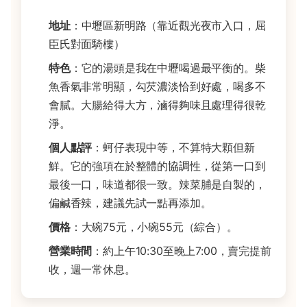
地址
：中壢區新明路（靠近觀光夜市入口，屈
臣氏對面騎樓）
特色
：它的湯頭是我在中壢喝過最平衡的。柴
魚香氣非常明顯，勾芡濃淡恰到好處，喝多不
會膩。大腸給得大方，滷得夠味且處理得很乾
淨。
個人點評
：蚵仔表現中等，不算特大顆但新
鮮。它的強項在於整體的協調性，從第一口到
最後一口，味道都很一致。辣菜脯是自製的，
偏鹹香辣，建議先試一點再添加。
價格
：大碗75元，小碗55元（綜合）。
營業時間
：約上午10:30至晚上7:00，賣完提前
收，週一常休息。