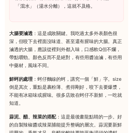
「瀉水」（湯水分離），這就不及格。
大腸要滷透
：這是成敗關鍵。我吃過太多外表顏色很
深，但咬下去裡面沒味道、甚至還有腥味的大腸。真正
滷透的大腸，應該從裡到外都入味，口感軟Q但不爛，
帶點嚼勁。顏色反而不是絕對，有些用醬油滷，有些用
中藥材，風味不同。
鮮蚵的處理
：蚵仔麵線的蚵，講究一個「鮮」字。size
倒是其次，重點是裹粉薄、煮得剛好，咬下去要爆漿，
不能有冰箱味或腥味。很多店敗在蚵仔不新鮮，一吃就
知道。
蒜泥、醋、辣菜的搭配
：這是最後畫龍點睛的一步。好
的自製辣椒醬或辣菜脯能提升整碗的層次。蒜泥要新鮮
現壓的，香氣才足。烏醋的酸味要能平衡湯頭的濃郁。