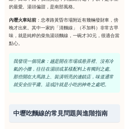
的最愛。湯頭偏甜，是南部風格。
內壢火車站前
：忠孝路黃昏市場附近有幾輛發財車，傍
晚才出來。其中一家的「清麵線」（不加料）非常古早
味，就是純粹的柴魚湯頭麵線，一碗才30元，很適合當
點心。
我發現一個現象：越是開在市場或巷弄裡、沒有冷
氣的小攤，往往在湯頭或某樣配料上有獨到之處。
那些開在大馬路上、裝潢明亮的連鎖店，味道通常
就安全但平庸。這或許就是小吃的神奇之處吧。
中壢吃麵線的常見問題與進階指南