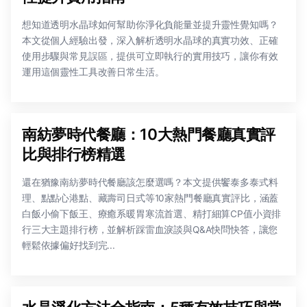
想知道透明水晶球如何幫助你淨化負能量並提升靈性覺知嗎？
本文從個人經驗出發，深入解析透明水晶球的真實功效、正確
使用步驟與常見誤區，提供可立即執行的實用技巧，讓你有效
運用這個靈性工具改善日常生活。
南紡夢時代餐廳：10大熱門餐廳真實評
比與排行榜精選
還在猶豫南紡夢時代餐廳該怎麼選嗎？本文提供饗泰多泰式料
理、點點心港點、藏壽司日式等10家熱門餐廳真實評比，涵蓋
白飯小偷下飯王、療癒系暖胃寒流首選、精打細算CP值小資排
行三大主題排行榜，並解析踩雷血淚談與Q&A快問快答，讓您
輕鬆依據偏好找到完...