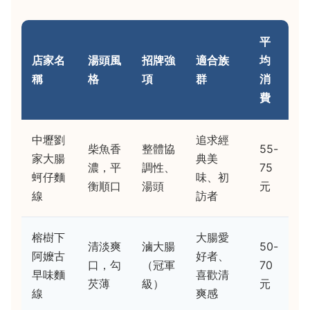
平
店家名
湯頭風
招牌強
適合族
均
稱
格
項
群
消
費
中壢劉
追求經
柴魚香
整體協
55-
家大腸
典美
濃，平
調性、
75
蚵仔麵
味、初
衡順口
湯頭
元
線
訪者
榕樹下
大腸愛
清淡爽
滷大腸
50-
阿嬤古
好者、
口，勾
（冠軍
70
早味麵
喜歡清
芡薄
級）
元
線
爽感