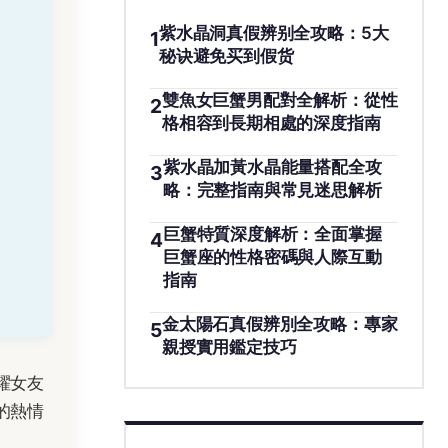
紫水晶洞真假辨别全攻略：5大
1
秘诀避免买到假货
雙魚女巨蟹男配對全解析：從性
2
格相容到長期相處的深度指南
紫水晶加黃水晶能量搭配全攻
3
略：完整指南與常見迷思解析
巨蟹特質深度解析：全面掌握
4
巨蟹座的性格密碼與人際互動
指南
金太陽石真假辨別全攻略：專家
5
親授實用鑑定技巧
耀女友
的熱情