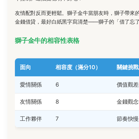
友情配對反而更輕鬆。獅子金牛當朋友時，獅子帶來
金錢借貸，最好白紙黑字寫清楚——獅子的「借了忘
獅子金牛的相容性表格
面向
相容度（滿分10）
關鍵挑戰
愛情關係
6
價值觀差
友情關係
8
金錢觀念
工作夥伴
7
節奏快慢