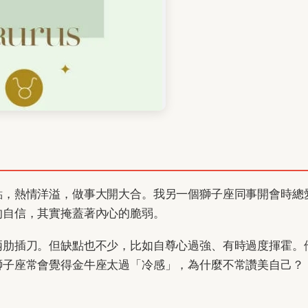
點，熱情洋溢，做事大開大合。我另一個獅子座同事開會時總
的自信，其實掩蓋著內心的脆弱。
兩肋插刀。但缺點也不少，比如自尊心過強、有時過度揮霍。
獅子座常會覺得金牛座太過「冷感」，為什麼不常讚美自己？