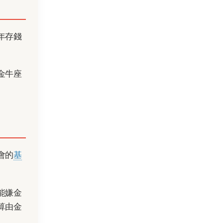
年存錢
金牛座
會的
基
能嫌金
算由金