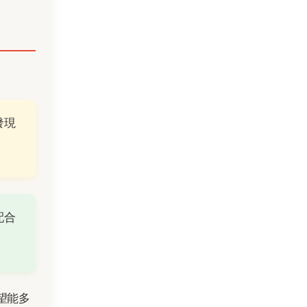
發現
配合
望能多