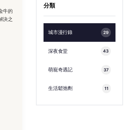
分類
金牛的
解決之
城市漫行錄
29
深夜食堂
43
萌寵奇遇記
37
生活鬆弛劑
11