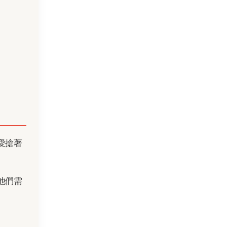
愛搶著
他們需