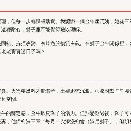
斯理，但每一步都踩得紮實。我認識一個金牛座阿姨，她花三
。這種耐心，獅子座可能覺得難以理解。
是固執、抗拒改變、有時過於物質主義。在獅子金牛關係裡，
能老老實實過日子嗎？
差異。火需要燃料才能燃燒，土卻追求沉澱。根據國際占星協
成長空間。
金牛的穩定感，金牛欣賞獅子的活力。但熱戀期過後，獅子可
夫妻，他們約法三章：每月一次浪漫約會（滿足獅子），但預