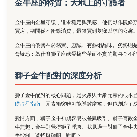
金牛座的特質：大地上的守護者
金牛座由金星守護，追求穩定與美感。他們動作慢條
買房，期間從不衝動消費，最後買到夢寐以求的公寓
金牛座的優勢在於務實、忠誠、有藝術品味。劣勢則
會疑惑：為什麼獅子座總愛搞些華而不實的驚喜？不
獅子金牛配對的深度分析
獅子金牛配對的核心問題，是火象與土象元素的根本
礎占星指南
，元素衝突雖可能導致摩擦，但也創造了
愛情方面，獅子金牛初期容易被差異吸引。獅子喜歡
牛無趣，金牛則覺得獅子浮誇。我見過一對獅子金牛
牛控制。這招挺聰明，對吧？