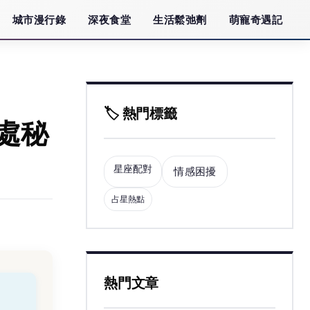
城市漫行錄
深夜食堂
生活鬆弛劑
萌寵奇遇記
🏷️ 熱門標籤
處秘
星座配對
情感困擾
占星熱點
熱門文章