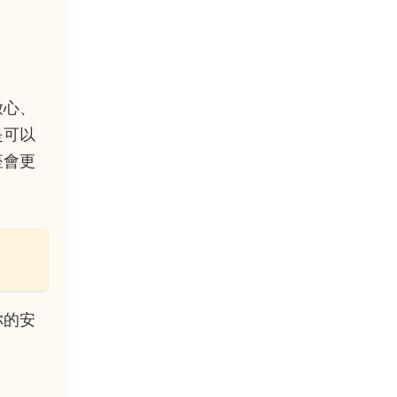
放心、
是可以
座會更
你的安