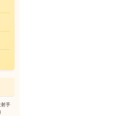
位射手
縛