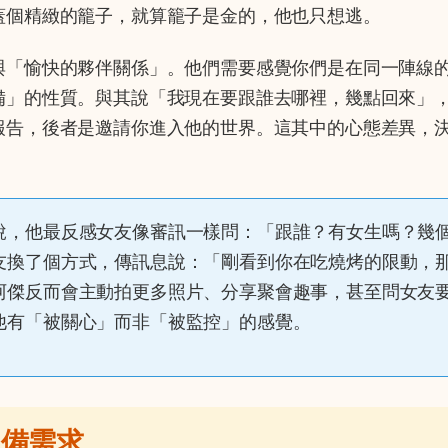
蓋個精緻的籠子，就算籠子是金的，他也只想逃。
與「愉快的夥伴關係」。他們需要感覺你們是在同一陣線
備」的性質。與其說「我現在要跟誰去哪裡，幾點回來」
報告，後者是邀請你進入他的世界。這其中的心態差異，
說，他最反感女友像審訊一樣問：「跟誰？有女生嗎？幾
友換了個方式，傳訊息說：「剛看到你在吃燒烤的限動，
阿傑反而會主動拍更多照片、分享聚會趣事，甚至問女友
他有「被關心」而非「被監控」的感覺。
報備需求