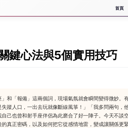
首頁
巧
關鍵心法與5個實用技巧
座」和「報備」這兩個詞，現場氣氛就會瞬間變得微妙。
是失蹤人口，一出去玩就像斷線風箏！」「我多問兩句，
我自己也曾和射手座伴侶為此磨合了好一陣子。今天不談
後的真正密碼，以及如何把它從感情地雷，變成讓關係更