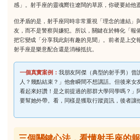
感」。射手座的靈魂嚮往遼闊的草原，你硬要給他
但矛盾的是，射手座同時非常重視「理念的連結」
友，而不是警察與嫌犯。所以，關鍵在於轉化「報
把它變成「分享我此刻有趣的見聞」。前者是上交
射手座是樂意配合還是消極抵抗。
一個真實案例：
我朋友阿傑（典型的射手男）曾
人？幾點結束？」他會瞬間不想講話。但後來女
看起來好讚！是之前提過的那群大學同學嗎？」
要幫她外帶。看，同樣是獲取行蹤資訊，後者讓
三個關鍵心法，看懂射手座的