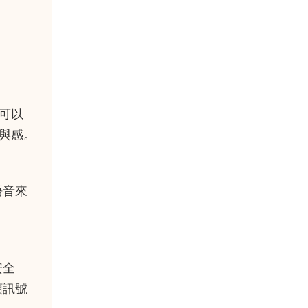
可以
與感。
語音來
安全
類訊號