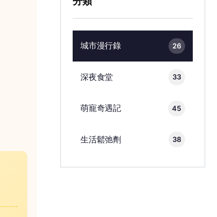
分類
城市漫行錄
26
深夜食堂
33
萌寵奇遇記
45
生活鬆弛劑
38