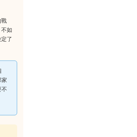
的戰
，不如
決定了
個
那家
要不