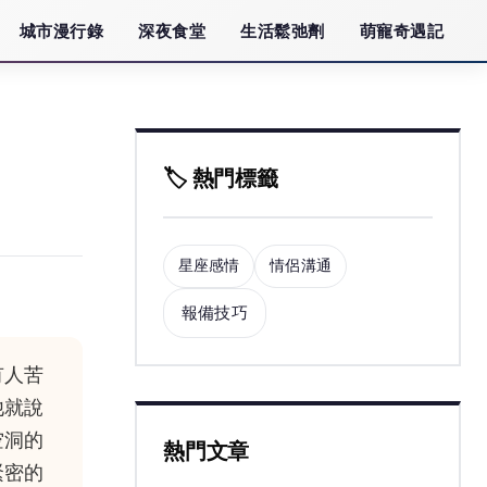
城市漫行錄
深夜食堂
生活鬆弛劑
萌寵奇遇記
🏷️ 熱門標籤
星座感情
情侶溝通
報備技巧
有人苦
他就說
空洞的
熱門文章
緊密的