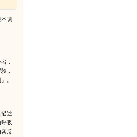
根本調
後者，
經驗，
制」。
、描述
的呼吸
內容反