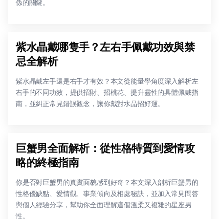
係的關鍵。
紫水晶戴哪隻手？左右手佩戴功效與禁
忌全解析
紫水晶戴左手還是右手才有效？本文從能量學角度深入解析左
右手的不同功效，提供招財、招桃花、提升靈性的具體佩戴指
南，並糾正常見錯誤觀念，讓你戴對水晶招好運。
巨蟹男全面解析：從性格特質到愛情攻
略的終極指南
你是否對巨蟹男的真實面貌感到好奇？本文深入剖析巨蟹男的
性格優缺點、愛情觀、事業傾向及相處秘訣，並加入常見問答
與個人經驗分享，幫助你全面理解這個溫柔又複雜的星座男
性。