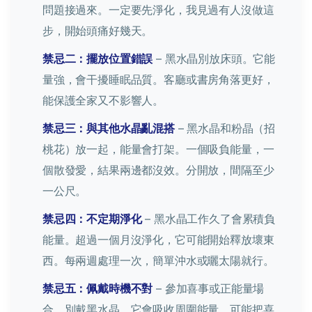
問題接過來。一定要先淨化，我見過有人沒做這
步，開始頭痛好幾天。
禁忌二：擺放位置錯誤
– 黑水晶別放床頭。它能
量強，會干擾睡眠品質。客廳或書房角落更好，
能保護全家又不影響人。
禁忌三：與其他水晶亂混搭
– 黑水晶和粉晶（招
桃花）放一起，能量會打架。一個吸負能量，一
個散發愛，結果兩邊都沒效。分開放，間隔至少
一公尺。
禁忌四：不定期淨化
– 黑水晶工作久了會累積負
能量。超過一個月沒淨化，它可能開始釋放壞東
西。每兩週處理一次，簡單沖水或曬太陽就行。
禁忌五：佩戴時機不對
– 參加喜事或正能量場
合，別戴黑水晶。它會吸收周圍能量，可能把喜