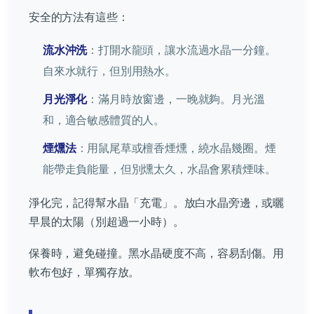
安全的方法有這些：
流水沖洗
：打開水龍頭，讓水流過水晶一分鐘。
自來水就行，但別用熱水。
月光淨化
：滿月時放窗邊，一晚就夠。月光溫
和，適合敏感體質的人。
煙燻法
：用鼠尾草或檀香煙燻，繞水晶幾圈。煙
能帶走負能量，但別燻太久，水晶會累積煙味。
淨化完，記得幫水晶「充電」。放白水晶旁邊，或曬
早晨的太陽（別超過一小時）。
保養時，避免碰撞。黑水晶硬度不高，容易刮傷。用
軟布包好，單獨存放。