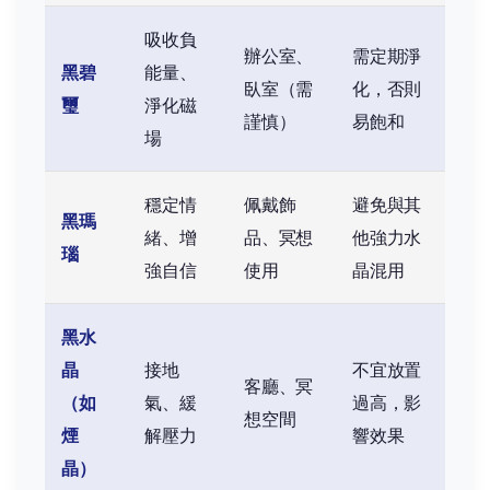
吸收負
辦公室、
需定期淨
黑碧
能量、
臥室（需
化，否則
璽
淨化磁
謹慎）
易飽和
場
穩定情
佩戴飾
避免與其
黑瑪
緒、增
品、冥想
他強力水
瑙
強自信
使用
晶混用
黑水
晶
接地
不宜放置
客廳、冥
（如
氣、緩
過高，影
想空間
煙
解壓力
響效果
晶）