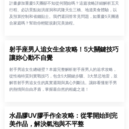
計畫參加重慶5天團卻不知從何開始嗎？這篇攻略詳細解析五天
行程、必訪景點如洪崖洞和武隆天生三橋、地道美食體驗，以
及預算控制和省錢貼士。我們還回答常見問題，如重慶5天團適
合家庭嗎？幫助你輕鬆規劃完美旅程。
射手座男人追女生全攻略！5大關鍵技巧
讓妳心動不自覺
射手男追女生總碰壁？本篇完整解析射手座男人的追求攻略，
從性格特質到實戰技巧，包含5大關鍵步驟、3大禁忌地雷，並
解答射手男追女生的真實週期與真心判斷法。讓妳看懂射手男
的熱情與自由矛盾，掌握最自然的相處之道！
水晶膠UV膠手作全攻略：從零開始到完
美作品，解決氣泡與不平整