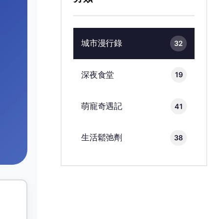
城市漫行錄
32
深夜食堂
19
萌寵奇遇記
41
生活鬆弛劑
38