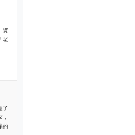
、資
「老
想了
家，
晶的