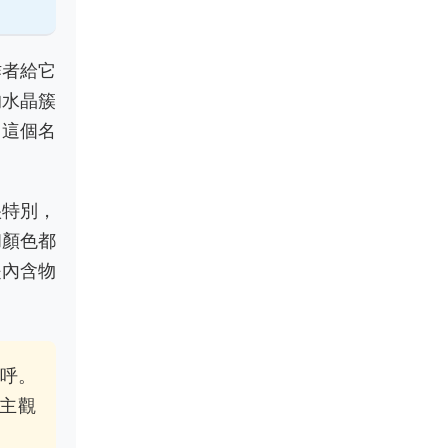
作者給它
的水晶簇
了這個名
很特別，
和顏色都
是內含物
稱呼。
主觀