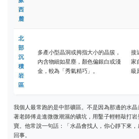
脈
西
麓
北
部
多產小型晶洞或拇指大小的晶簇，
接
沉
內含物細如星塵，顏色偏銀白或淺
家
積
金，較為「秀氣精巧」。
級
岩
區
我個人最常跑的是中部礦區。不是因為那邊的水晶
著老師傅走進微微潮濕的礦坑，用鑿子輕輕敲打岩
寶。他常說一句話：「水晶會找人，你心靜下來，
回事。