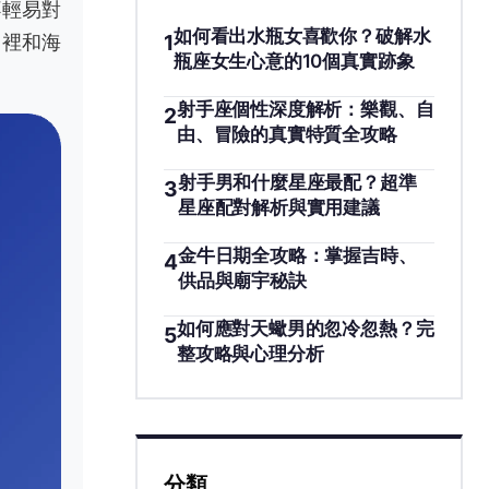
不輕易對
如何看出水瓶女喜歡你？破解水
1
山裡和海
瓶座女生心意的10個真實跡象
射手座個性深度解析：樂觀、自
2
由、冒險的真實特質全攻略
射手男和什麼星座最配？超準
3
星座配對解析與實用建議
金牛日期全攻略：掌握吉時、
4
供品與廟宇秘訣
如何應對天蠍男的忽冷忽熱？完
5
整攻略與心理分析
分類