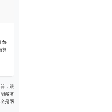
作飾
預算
電筒，跟
可能藏著
完全是兩