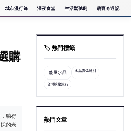
城市漫行錄
深夜食堂
生活鬆弛劑
萌寵奇遇記
🏷️ 熱門標籤
選購
水晶真偽辨別
能量水晶
台灣礦物旅行
產，聽得
熱門文章
開採的老