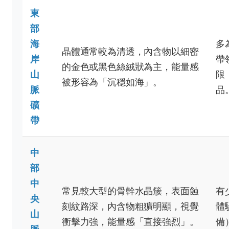
東
部
海
多
晶體通常較為清透，內含物以細密
岸
帶
的金色或黑色絲絨狀為主，能量感
山
限
被形容為「沉穩如海」。
脈
品
礦
帶
中
部
中
常見較大型的骨幹水晶簇，表面蝕
有
央
刻紋路深，內含物粗獷明顯，視覺
體
山
衝擊力強，能量感「直接強烈」。
備