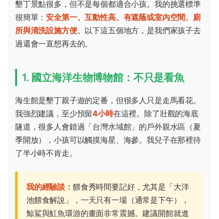
墾丁景點很多，但不是每個都適合小孩。我的挑選標準
很簡單：
安全第一、互動性高、有遮蔭或室內空間、廁
所與清洗設施方便
。以下這五個地方，是我們家孩子去
過還會一直想再去的。
1. 國立海洋生物博物館：不只是看魚
海生館是墾丁親子遊的定番，但很多人只是走馬看花。
我強烈建議，至少預留
4小時
在這裡。除了壯觀的海底
隧道，很多人會錯過「台灣水域館」的戶外親水區（夏
季開放），小孩可以觸摸海星、海參。我兒子在那裡待
了半小時不肯走。
我的經驗談：
餵食秀時間要記好，尤其是「大洋
池餵食解說」，一天只有一場（通常是下午），
鯨鯊與魟魚環游的畫面非常震撼。建議開館就進