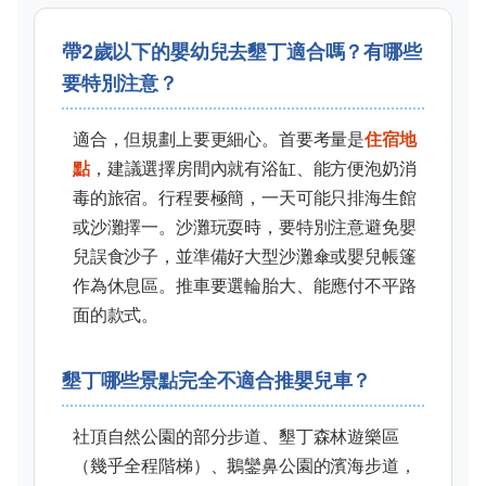
帶2歲以下的嬰幼兒去墾丁適合嗎？有哪些
要特別注意？
適合，但規劃上要更細心。首要考量是
住宿地
點
，建議選擇房間內就有浴缸、能方便泡奶消
毒的旅宿。行程要極簡，一天可能只排海生館
或沙灘擇一。沙灘玩耍時，要特別注意避免嬰
兒誤食沙子，並準備好大型沙灘傘或嬰兒帳篷
作為休息區。推車要選輪胎大、能應付不平路
面的款式。
墾丁哪些景點完全不適合推嬰兒車？
社頂自然公園的部分步道、墾丁森林遊樂區
（幾乎全程階梯）、鵝鑾鼻公園的濱海步道，