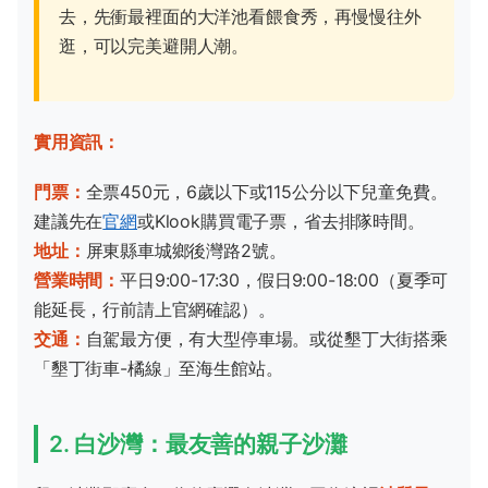
去，先衝最裡面的大洋池看餵食秀，再慢慢往外
逛，可以完美避開人潮。
實用資訊：
門票：
全票450元，6歲以下或115公分以下兒童免費。
建議先在
官網
或Klook購買電子票，省去排隊時間。
地址：
屏東縣車城鄉後灣路2號。
營業時間：
平日9:00-17:30，假日9:00-18:00（夏季可
能延長，行前請上官網確認）。
交通：
自駕最方便，有大型停車場。或從墾丁大街搭乘
「墾丁街車-橘線」至海生館站。
2. 白沙灣：最友善的親子沙灘