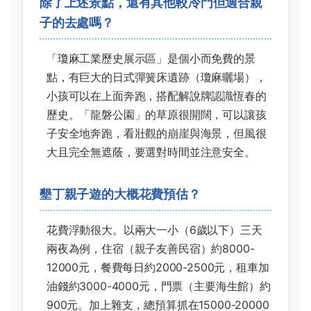
除了上述景點，還有其他較冷門但適合親
子的去處嗎？
「瓊麻工業歷史展示區」是個小而免費的景
點，有巨大的日式彈簧床遺跡（瓊麻曬場），
小孩可以在上面奔跑，搭配解說牌認識恆春的
歷史。「龍磐公園」的草原很開闊，可以讓孩
子安全地奔跑，看壯觀的崩崖與海景，但風很
大且完全無遮蔭，要選對時間並注意安全。
墾丁親子遊的大概花費預估？
花費浮動很大。以兩大一小（6歲以下）三天
兩夜為例，住宿（親子友善民宿）約8000-
12000元，餐費每日約2000-2500元，租車加
油錢約3000-4000元，門票（主要海生館）約
900元。加上雜支，總預算抓在15000-20000