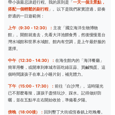
帶小孩最忌諱趕行程。我的原則是「
一天一個主景點，
搭配一個輕鬆的副行程
」。以下是我們家實證過，節奏
舒適的一日遊範例：
上午（9:30 - 12:30）：
主攻「國立海洋生物博物
館」。開館就進去，先看大洋池餵食秀，然後慢慢逛台
灣水域館和世界水域館。館內有空調，是上午最舒服的
選擇。
中午（12:30 - 14:30）：
在海生館內的「海洋餐廳」
簡單用餐，或開車到車城市區吃綠豆蒜、買鹹鴨蛋。這
個時間讓孩子在車上小睡片刻，補充體力。
下午（15:00 - 17:30）：
前往「白沙灣」。這時陽光
已不那麼毒辣，讓孩子盡情玩沙、踩水。記得做好防
曬，並在五點半左右開始收拾，準備看夕陽。
傍晚（18:00後）：
回到墾丁大街或恆春鎮上吃晚餐。