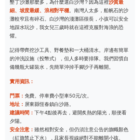
墾丁沙灘那麼多，為什麼選白沙灣？因為這裡
沙質最
細、坡度最緩、浪相對平穩
。南灣人太多，船帆石的沙
灘較窄且有碎石。白沙灣的淺灘區很長，小孩可以安全
地踩水玩沙，我女兒三歲時就在這裡克服對海浪的恐
懼。
記得帶齊挖沙工具、野餐墊和一大桶清水。岸邊有簡單
的沖洗設施（投幣式），但人多時要排隊。我們習慣自
備幾瓶大罐裝水，先簡單沖掉手腳沙子再離開。
實用資訊：
門票：
免費。停車費小型車50元/次。
地址：
屏東縣恆春鎮白沙路。
建議時間：
下午4點後再去，避開炙熱的陽光，順便看
夕陽。
安全注意：
雖然相對安全，但仍須注意公告的旗幟顏色
（紅旗禁止下水），且家長視線絕對不能離開小孩。