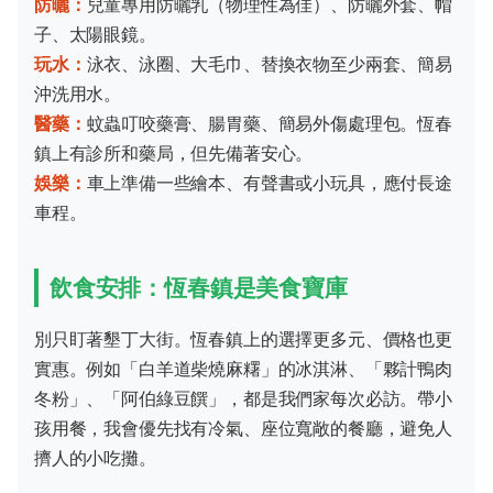
防曬：
兒童專用防曬乳（物理性為佳）、防曬外套、帽
子、太陽眼鏡。
玩水：
泳衣、泳圈、大毛巾、替換衣物至少兩套、簡易
沖洗用水。
醫藥：
蚊蟲叮咬藥膏、腸胃藥、簡易外傷處理包。恆春
鎮上有診所和藥局，但先備著安心。
娛樂：
車上準備一些繪本、有聲書或小玩具，應付長途
車程。
飲食安排：恆春鎮是美食寶庫
別只盯著墾丁大街。恆春鎮上的選擇更多元、價格也更
實惠。例如「白羊道柴燒麻糬」的冰淇淋、「夥計鴨肉
冬粉」、「阿伯綠豆饌」，都是我們家每次必訪。帶小
孩用餐，我會優先找有冷氣、座位寬敞的餐廳，避免人
擠人的小吃攤。