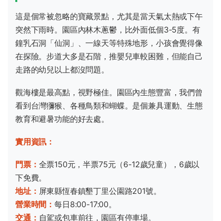
這是個常被忽略的寶藏景點，尤其是當天氣太熱或下午
突然下雨時。園區內林木蔥鬱，比外面低個3-5度。有
鐘乳石洞「仙洞」、一線天等特殊地形，小孩會覺得像
在探險。步道大多是石階，推嬰兒車較困難，但能自己
走路的幼兒以上都沒問題。
觀海樓是最高點，視野極佳。園區內生態豐富，我們曾
看到台灣獼猴、各種鳥類和蝴蝶。是個兼具運動、生態
教育和避暑功能的好去處。
實用資訊：
門票：
全票150元，半票75元（6-12歲兒童），6歲以
下免費。
地址：
屏東縣恆春鎮墾丁里公園路201號。
營業時間：
每日8:00-17:00。
交通：
自駕或包車前往，園區有停車場。