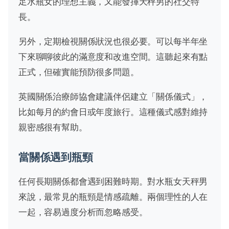
足水瓶女的理想主義，又能發揮天秤男的社交特
長。
另外，定期檢視關係狀況也很必要。可以每半年坐
下來聊聊彼此的滿意度和改進空間。這聽起來有點
正式，但確實能預防很多問題。
英國關係治療師協會建議伴侶建立「關係儀式」，
比如每月的約會日或年度旅行。這種儀式感對維持
親密感很有幫助。
當關係遇到瓶頸
任何長期關係都會遇到困難時期。對水瓶女天秤男
來說，最常見的瓶頸是情感疏離。兩個理性的人在
一起，容易過度分析而忽略感受。