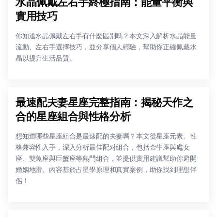
水晶佩戴左右手終極指南：能量平衡與
實用技巧
你知道水晶佩戴左右手有什麼區別嗎？本文深入解析水晶能量
流動、左右手選擇技巧，並分享個人經驗，幫助你正確佩戴水
晶以提升生活品質。
最速配夫妻星座完整指南：揭秘天作之
合的星座組合與性格分析
想知道哪些星座組合是最速配的夫妻嗎？本文從星座元素、性
格兼容性入手，深入分析最佳配对組合，包括金牛座與處女
座、雙魚座與巨蟹座等熱門組合，並提供實用建議幫助你避開
婚姻地雷。內容基於占星學原理和真實案例，助你找到理想伴
侶！