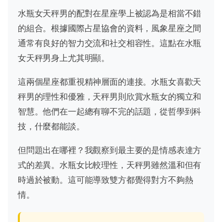
水瓶女天秤男的配對在星座學上被認為是相當不錯
的組合。根據國際占星協會的資料，風象星座之間
通常有良好的智力交流和社交相容性。這點在水瓶
女天秤男身上尤其明顯。
這兩個星座都重視精神層面的連接。水瓶女喜歡天
秤男的理性和優雅，天秤男則欣賞水瓶女的獨立和
智慧。他們在一起總有聊不完的話題，從哲學到科
技，什麼都能談。
但問題出在哪裡？我觀察到最主要的是情感表達方
式的差異。水瓶女比較理性，天秤男雖然溫和但有
時過於被動。這可能導致雙方都覺得對方不夠熱
情。