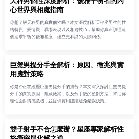
天秤男個性深度解析：優雅平衡者的內
心世界與相處指南
你想了解天秤男的真實個性嗎？本文深度解析天秤座男生的性
格特質、愛情觀、職場表現以及相處技巧，幫助你真正讀懂這
個追求平衡的優雅星座，建立更和諧的人際關係。
巨蟹男提分手全解析：原因、徵兆與實
用應對策略
你是否正在經歷巨蟹男提分手的痛苦？本文深入探討巨蟹男提
分手的真實原因、隱藏徵兆，以及分手後的應對方法，幫助你
理性面對情感危機，並提供實用建議避免錯誤決策。
雙子射手不合怎麼辦？星座專家解析性
格衝突與化解之道