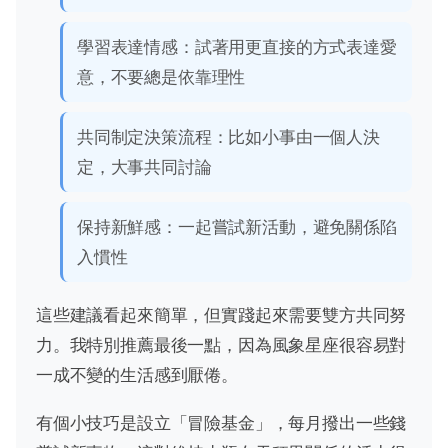
學習表達情感：試著用更直接的方式表達愛
意，不要總是依靠理性
共同制定決策流程：比如小事由一個人決
定，大事共同討論
保持新鮮感：一起嘗試新活動，避免關係陷
入慣性
這些建議看起來簡單，但實踐起來需要雙方共同努
力。我特別推薦最後一點，因為風象星座很容易對
一成不變的生活感到厭倦。
有個小技巧是設立「冒險基金」，每月撥出一些錢