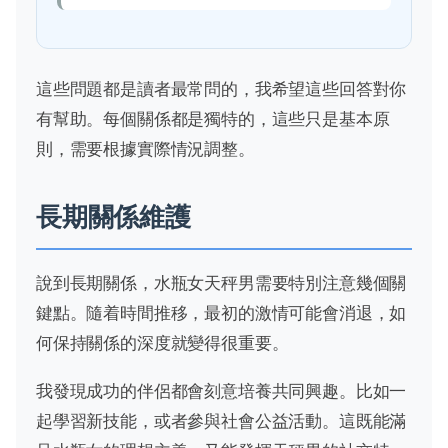
這些問題都是讀者最常問的，我希望這些回答對你
有幫助。每個關係都是獨特的，這些只是基本原
則，需要根據實際情況調整。
長期關係維護
說到長期關係，水瓶女天秤男需要特別注意幾個關
鍵點。隨着時間推移，最初的激情可能會消退，如
何保持關係的深度就變得很重要。
我發現成功的伴侶都會刻意培養共同興趣。比如一
起學習新技能，或者參與社會公益活動。這既能滿