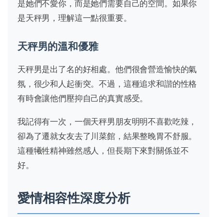
是她們不愛你，而是她們需要自己的空間。如果你
是天秤男，理解這一點很重要。
天秤男的溫和優雅
天秤男是出了名的好相處。他們很會營造愉快的氣
氛，很少和人起衝突。不過，這種追求和諧的性格
有時會讓他們壓抑自己的真實感受。
我記得有一次，一個天秤男朋友明明不喜歡吃辣，
卻為了遷就女友去了川菜館，結果整晚胃不舒服。
這種犧牲精神雖然感人，但長期下來對關係並不
好。
愛情相容性深度分析