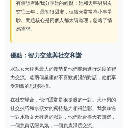
有個讀者跟我分享她的經歷：她和天秤男男友
交往三年，最初很甜蜜，但後來常常為小事爭
吵。問題核心是兩個人都太講道理，忽略了情
感需求。
優點：智力交流與社交和諧
水瓶女天秤男最大的優勢是他們能夠進行深度的智
力交流。這兩個星座都不喜歡膚淺的對話，他們享
受刺激的思想碰撞。
在社交場合，他們通常是很搶眼的一對。天秤男的
社交技巧和水瓶女的獨特魅力相得益彰。我參加過
一對水瓶女天秤男的派對，他們配合得天衣無縫，
一個負責活躍氣氛，一個負責深度交流。