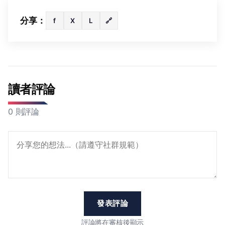
分享：
f
X
L
🔗
讀者評論
0 則評論
發表評論
評論將在審核後顯示