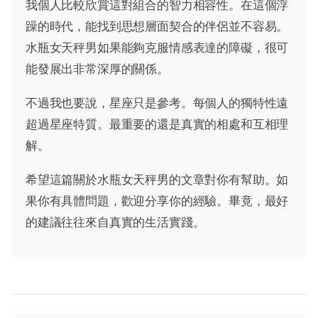
我個人比較欣賞這對組合的智力相容性。在這個浮
躁的時代，能找到思想層面契合的伴侶並不容易。
水瓶女天秤男如果能夠克服情感表達的障礙，很可
能發展出非常深厚的關係。
不過我也要說，星座只是參考。每個人的獨特性遠
超過星座特質。最重要的還是真實的相處和互相理
解。
希望這篇關於水瓶女天秤男的文章對你有幫助。如
果你有具體問題，歡迎分享你的經驗。畢竟，最好
的建議往往來自真實的生活實踐。