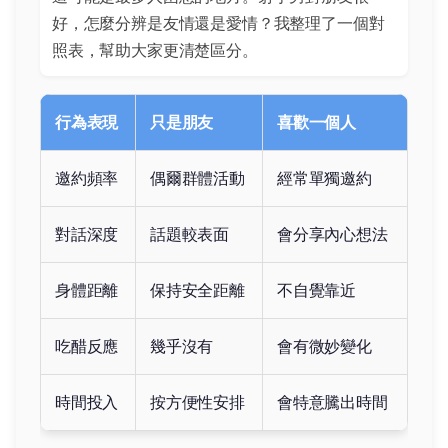
好，怎麼分辨是友情還是愛情？我整理了一個對
照表，幫助大家更清楚區分。
行為表現
只是朋友
喜歡一個人
邀約頻率
偶爾群體活動
經常單獨邀約
對話深度
話題較表面
會分享內心想法
身體距離
保持安全距離
不自覺靠近
吃醋反應
幾乎沒有
會有微妙變化
時間投入
按方便性安排
會特意騰出時間