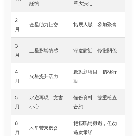
謹慎
重大決定
2
金星助力社交
拓展人脈，參加聚會
月
3
土星影響情感
深度對話，修復關係
月
4
啟動新項目，積極行
火星提升活力
月
動
5
水逆再現，文書
備份資料，雙重檢查
月
小心
合約
6
把握職場機遇，但勿
木星帶來機會
月
過度承諾