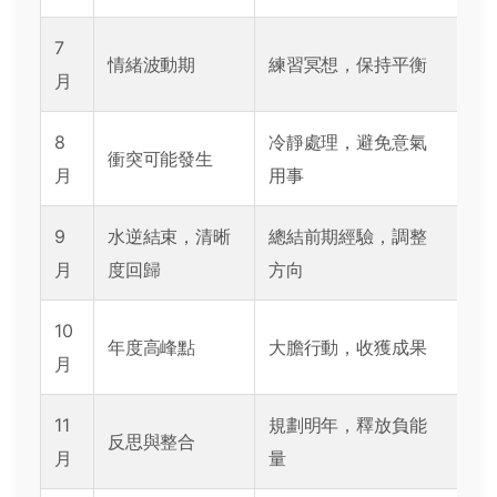
7
情緒波動期
練習冥想，保持平衡
月
8
冷靜處理，避免意氣
衝突可能發生
月
用事
9
水逆結束，清晰
總結前期經驗，調整
月
度回歸
方向
10
年度高峰點
大膽行動，收獲成果
月
11
規劃明年，釋放負能
反思與整合
月
量