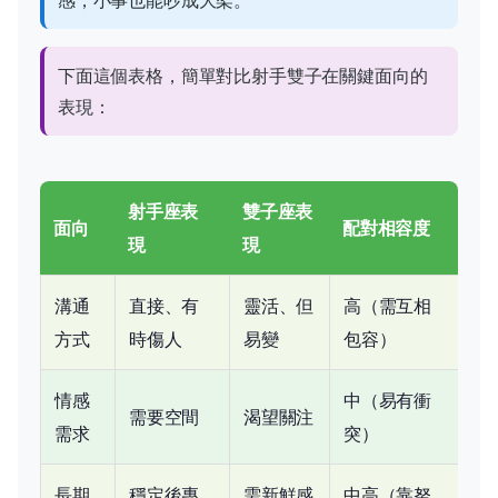
下面這個表格，簡單對比射手雙子在關鍵面向的
表現：
射手座表
雙子座表
面向
配對相容度
現
現
溝通
直接、有
靈活、但
高（需互相
方式
時傷人
易變
包容）
情感
中（易有衝
需要空間
渴望關注
需求
突）
長期
穩定後專
需新鮮感
中高（靠努