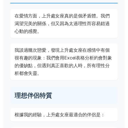
在愛情方面，上升處女座真的是個矛盾體。我們
渴望完美的關係，但又因為太過理性而容易錯過
心動的感覺。
我談過幾次戀愛，發現上升處女座在感情中有個
很有趣的現象：我們會用Excel表格分析約會對象
的優缺點，但遇到真正喜歡的人時，所有理性分
析都會失靈。
理想伴侶特質
根據我的經驗，上升處女座最適合的伴侶是：