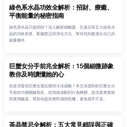
綠色系水晶功效全解析：招財、療癒、
平衡能量的秘密指南
綠色系水晶只能招財？深入解析綠幽靈、孔雀石等五大綠色水
晶的功效差異、配戴禁忌與淨化方法，幫你找到最適合自己的
能量夥伴。
巨蟹女分手前兆全解析：15個細微跡象
教你及時讀懂她的心
你是否發現巨蟹女最近變得冷淡疏離？本文深度剖析巨蟹女分
手前的15個關鍵前兆，從情緒波動到行為轉變，提供真實案例
與實用建議，幫助你提前應對感情危機，避免措手不及。
茶晶禁忌全解析：五大常見錯誤與正確