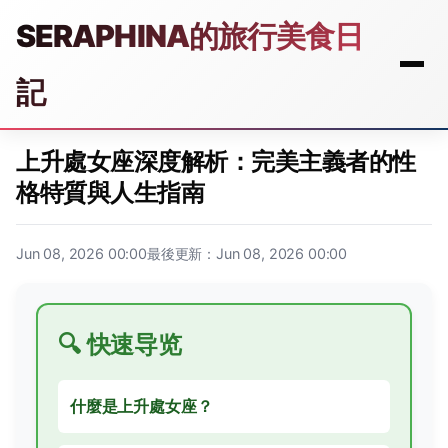
SERAPHINA的旅行美食日
記
上升處女座深度解析：完美主義者的性
格特質與人生指南
Jun 08, 2026 00:00
最後更新：Jun 08, 2026 00:00
🔍 快速导览
什麼是上升處女座？