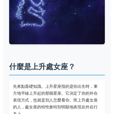
什麼是上升處女座？
先來點基礎知識。上升星座指的是你出生時，東
方地平線上升起的那個星座。它決定了你的外在
表現方式，也就是別人怎麼看你。而上升處女座
的人，處女座的特性會特別明顯地表現在外在行
為上。