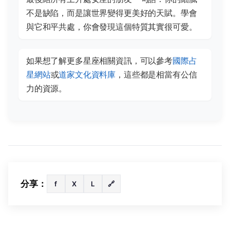
不是缺陷，而是讓世界變得更美好的天賦。學會
與它和平共處，你會發現這個特質其實很可愛。
如果想了解更多星座相關資訊，可以參考
國際占
星網站
或
道家文化資料庫
，這些都是相當有公信
力的資源。
分享：
f
X
L
🔗