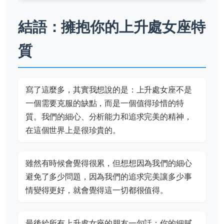
結語：擁抱你的上升處女座特
質
寫了這麼多，其實我想說的是：上升處女座不是
一個需要克服的缺點，而是一個值得珍惜的特
質。我們的細心、分析能力和追求完美的精神，
在這個世界上是很珍貴的。
雖然有時候會覺得很累，但想想因為我們的細心
避免了多少問題，因為我們的追求完美讓多少事
情變得更好，就會覺得這一切都很值得。
最後給所有上升處女座的朋友一句話：你的細膩