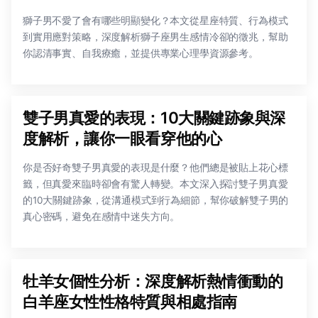
獅子男不愛了會有哪些明顯變化？本文從星座特質、行為模式
到實用應對策略，深度解析獅子座男生感情冷卻的徵兆，幫助
你認清事實、自我療癒，並提供專業心理學資源參考。
雙子男真愛的表現：10大關鍵跡象與深
度解析，讓你一眼看穿他的心
你是否好奇雙子男真愛的表現是什麼？他們總是被貼上花心標
籤，但真愛來臨時卻會有驚人轉變。本文深入探討雙子男真愛
的10大關鍵跡象，從溝通模式到行為細節，幫你破解雙子男的
真心密碼，避免在感情中迷失方向。
牡羊女個性分析：深度解析熱情衝動的
白羊座女性性格特質與相處指南