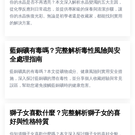
你的水晶是否不再透亮？本文深入解析水晶變濁的五大主因，
從化學反應到日常疏忽，並提供專家級的保養與清潔步驟，讓
你的水晶恢復光彩。無論是初學者還是收藏家，都能找到實用
的解決方案。
藍銅礦有毒嗎？完整解析毒性風險與安
全處理指南
藍銅礦真的有毒嗎？本文從礦物成分、健康風險到實用安全措
施，深入探討藍銅礦的潛在毒性，並分享個人收藏經驗與常見
誤區，幫助您避免接觸藍銅礦時的健康危害。
獅子女喜歡什麼？完整解析獅子女的喜
好與性格特質
你知道獅子女喜歡什麼嗎？本文深入探討獅子女的喜好全貌，