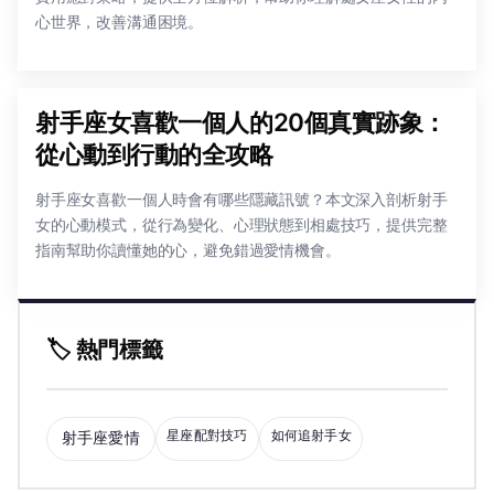
心世界，改善溝通困境。
射手座女喜歡一個人的20個真實跡象：
從心動到行動的全攻略
射手座女喜歡一個人時會有哪些隱藏訊號？本文深入剖析射手
女的心動模式，從行為變化、心理狀態到相處技巧，提供完整
指南幫助你讀懂她的心，避免錯過愛情機會。
🏷️ 熱門標籤
星座配對技巧
如何追射手女
射手座愛情