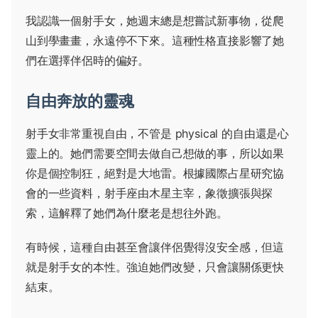
我認識一個射手女，她週末總是想嘗試新事物，從爬
山到學畫畫，永遠停不下來。這種性格直接影響了她
們在選擇伴侶時的偏好。
自由奔放的靈魂
射手女非常重視自由，不管是 physical 的自由還是心
靈上的。她們需要空間去做自己想做的事，所以如果
你是個控制狂，絕對是大地雷。根據國際占星研究協
會的一些資料，射手座由木星主宰，象徵擴張與探
索，這解釋了她們為什麼老是想往外跑。
有時候，這種自由甚至會讓伴侶覺得沒安全感，但這
就是射手女的本性。強迫她們改變，只會讓關係更快
結束。