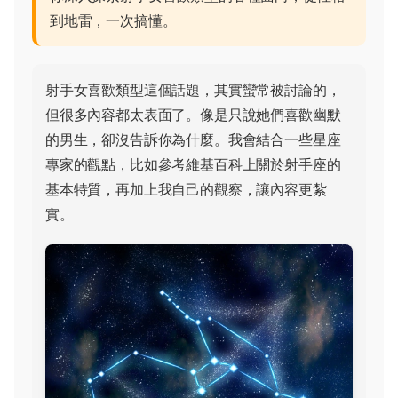
到地雷，一次搞懂。
射手女喜歡類型這個話題，其實蠻常被討論的，
但很多內容都太表面了。像是只說她們喜歡幽默
的男生，卻沒告訴你為什麼。我會結合一些星座
專家的觀點，比如參考維基百科上關於射手座的
基本特質，再加上我自己的觀察，讓內容更紮
實。