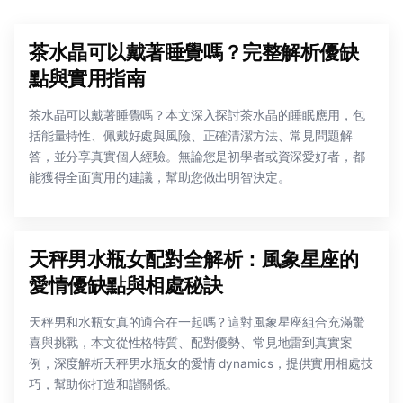
茶水晶可以戴著睡覺嗎？完整解析優缺
點與實用指南
茶水晶可以戴著睡覺嗎？本文深入探討茶水晶的睡眠應用，包
括能量特性、佩戴好處與風險、正確清潔方法、常見問題解
答，並分享真實個人經驗。無論您是初學者或資深愛好者，都
能獲得全面實用的建議，幫助您做出明智決定。
天秤男水瓶女配對全解析：風象星座的
愛情優缺點與相處秘訣
天秤男和水瓶女真的適合在一起嗎？這對風象星座組合充滿驚
喜與挑戰，本文從性格特質、配對優勢、常見地雷到真實案
例，深度解析天秤男水瓶女的愛情 dynamics，提供實用相處技
巧，幫助你打造和諧關係。