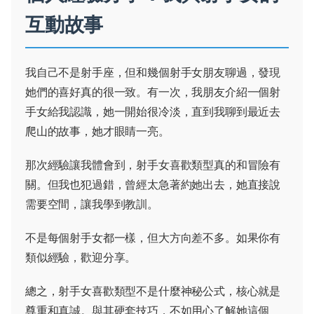
互動故事
我自己不是射手座，但和幾個射手女朋友聊過，發現
她們的喜好真的很一致。有一次，我朋友介紹一個射
手女給我認識，她一開始很冷淡，直到我聊到最近去
爬山的故事，她才眼睛一亮。
那次經驗讓我體會到，射手女喜歡類型真的和冒險有
關。但我也犯過錯，曾經太急著約她出去，她直接說
需要空間，讓我學到教訓。
不是每個射手女都一樣，但大方向差不多。如果你有
類似經驗，歡迎分享。
總之，射手女喜歡類型不是什麼神秘公式，核心就是
尊重和真誠。與其硬套技巧，不如用心了解她這個