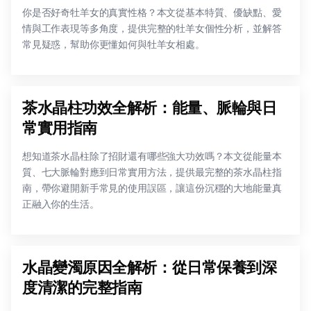
你是否好奇牡羊女的真實性格？本文從基本特質、優缺點、愛
情與工作表現等多角度，提供完整的牡羊女個性分析，並解答
常見疑惑，幫助你更懂如何與牡羊女相處。
茶水晶柱功效全解析：能量、脈輪與日
常實用指南
想知道茶水晶柱除了招財還有哪些強大功效嗎？本文從能量本
質、七大脈輪對應到日常實用方法，提供最完整的茶水晶柱指
南，帶你避開新手常見的使用誤區，讓這份沉穩的大地能量真
正融入你的生活。
水晶變濁原因全解析：從日常保養到深
度清潔的完整指南