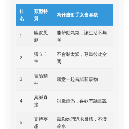
排
類型特
為什麼射手女會喜歡
名
質
幽默風
能帶動氣氛，讓生活不無
1
趣
聊
獨立自
不會黏太緊，尊重彼此空
2
主
間
冒險精
3
願意一起嘗試新事物
神
真誠直
4
討厭虛偽，喜歡有話直說
接
支持夢
鼓勵她們追求目標，不潑
5
想
冷水