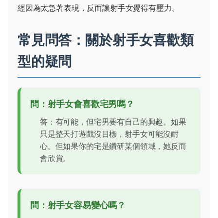
經因為太急著表現，反而讓射手女覺得有壓力。
常見問答：關於射手女喜歡類
型的疑問
問：射手女會喜歡宅男嗎？
答：有可能，但宅男要有自己的興趣。如果
只是整天打遊戲沒目標，射手女可能沒耐
心。但如果你的宅是鑽研某個領域，她反而
會欣賞。
問：射手女容易變心嗎？