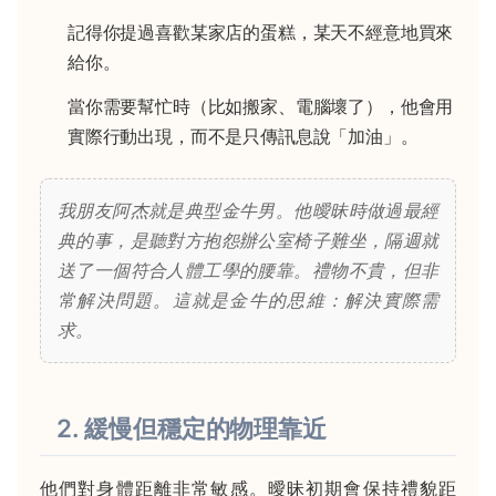
記得你提過喜歡某家店的蛋糕，某天不經意地買來
給你。
當你需要幫忙時（比如搬家、電腦壞了），他會用
實際行動出現，而不是只傳訊息說「加油」。
我朋友阿杰就是典型金牛男。他曖昧時做過最經
典的事，是聽對方抱怨辦公室椅子難坐，隔週就
送了一個符合人體工學的腰靠。禮物不貴，但非
常解決問題。這就是金牛的思維：解決實際需
求。
2. 緩慢但穩定的物理靠近
他們對身體距離非常敏感。曖昧初期會保持禮貌距