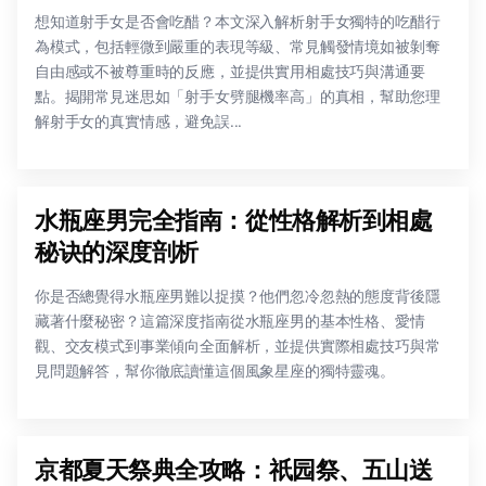
想知道射手女是否會吃醋？本文深入解析射手女獨特的吃醋行
為模式，包括輕微到嚴重的表現等級、常見觸發情境如被剝奪
自由感或不被尊重時的反應，並提供實用相處技巧與溝通要
點。揭開常見迷思如「射手女劈腿機率高」的真相，幫助您理
解射手女的真實情感，避免誤...
水瓶座男完全指南：從性格解析到相處
秘诀的深度剖析
你是否總覺得水瓶座男難以捉摸？他們忽冷忽熱的態度背後隱
藏著什麼秘密？這篇深度指南從水瓶座男的基本性格、愛情
觀、交友模式到事業傾向全面解析，並提供實際相處技巧與常
見問題解答，幫你徹底讀懂這個風象星座的獨特靈魂。
京都夏天祭典全攻略：祇园祭、五山送