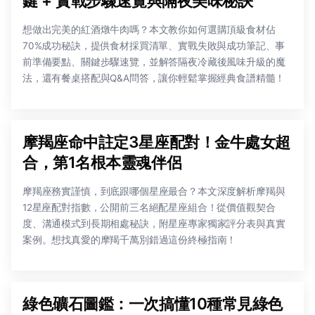
鍵 + 實戰步驟速覽與隔夜美味秘訣
想做出完美的紅酒燉牛肉嗎？本文教你如何選購頂級食材佔
70%成功秘訣，提供食材採買清單、實戰失敗與成功筆記、事
前準備要點、關鍵步驟速覽，並解答隔夜冷藏後風味升級的魔
法，還有餐桌搭配與Q&A問答，讓你輕鬆掌握經典食譜精髓！
摩羯座命中註定3星座配對！金牛處女超
合，第1名根本靈魂伴侶
摩羯座務實謹慎，到底跟哪個星座最合？本文深度解析摩羯與
12星座配對指數，公開前三名絕配星座組合！從價值觀契合
度、溝通模式到長期相處秘訣，附星座專家獨家評分表與真實
案例。想找真愛的摩羯千萬別錯過這份終極指南！
綠色礦石圖鑑：一次搞懂10種常見綠色