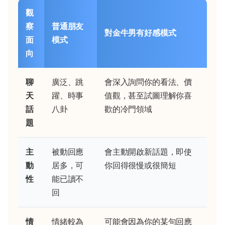
觀
察
普通朋友
對金牛男有好感模式
面
模式
向
聊
廣泛、跳
會深入詢問你的看法、價
天
躍、時事
值觀，甚至試圖理解你喜
話
八卦
歡的冷門領域
題
主
被動回應
會主動開啟新話題，即使
動
居多，可
你回得很慢或很簡短
性
能已讀不
回
情
情緒較為
可能會因為你的某句回應