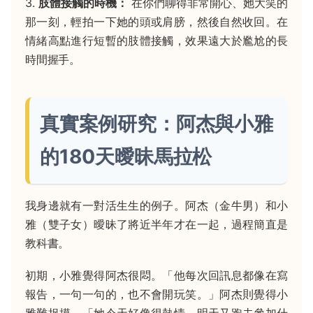
3.
肢體接觸的時機：
在你們聊得非常開心、她大笑的
那一刻，輕拍一下她的頭或肩膀，然後自然收回。在
情緒高點進行短暫的肢體接觸，效果遠大於尷尬的長
時間握手。
真實案例研究：阿杰與小雅
的180天曖昧馬拉松
我身邊就有一對活生生的例子。阿杰（金牛男）和小
雅（雙子女）曖昧了將近半年才在一起，過程簡直是
教科書。
初期，小雅覺得阿杰很悶。「他每次回訊息都像在寫
報告，一句一句的，也不會開玩笑。」阿杰則覺得小
雅難捉摸。「她今天好像很熱情，明天又跑去參加什