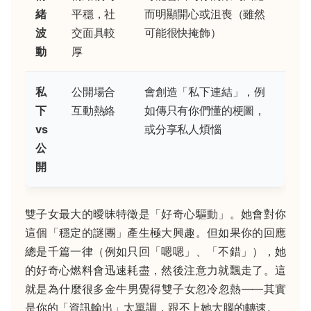
緒
平穩，社
而明顯開心或沮喪（雖然
波
交面具較
可能很快掩飾）
動
厚
私
公開場合
會創造「私下連結」，例
下
互動熱絡
如傳只有你們懂的梗圖，
vs
或分享私人煩惱
公
開
雙子女最大的曖昧特徵是「好奇心驅動」。她會對你
這個「穩定的謎團」產生極大興趣。但如果你的回應
總是千篇一律（例如只回「嗯嗯」、「不錯」），她
的好奇心燃料會迅速耗盡，然後注意力就飄走了。這
就是為什麼很多金牛男覺得雙子女忽冷忽熱——其實
是你的「資訊輸出」太單調，跟不上她大腦的轉速。