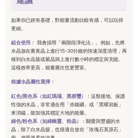
建議
如果你已經有基礎，對能量流動比較有感，可以玩得
更細。
組合使用：
我會採用「兩階段淨化法」。例如，先將
水晶放在賽黃晶上進行15-30分鐘的快速深度清理，再
移到白水晶簇或紫晶洞上進行數小時的穩定與充能。
這樣效率更高，能量層次也更豐富。
根據水晶屬性選擇：
紅色/黑色系（如紅瑪瑙、黑碧璽）
：這類接地、保護
性強的水晶，非常適合用「赤鐵礦」或「黑曜岩板」
來消磁，能加強其穩定大地的能量。
綠色/粉色系（如綠幽靈、粉晶）
：關愛與豐盛的水
晶，除了白水晶簇，也很適合放在「玫瑰石英原石」
旁，接受溫柔的滋養。