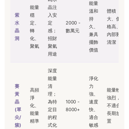
能量
能量
晶注
溫和
體積
紫
穩
入安
持
大、價
水
定、
定
2000 -
久、
格高、
晶
轉
感；
數萬元
兼具
內部難
洞
化、
招財
擺飾
清潔
聚氣
聚氣
價值
用途
深度
能量
淨化
賽
清
力
高頻
能量較
黃
理；
強、
淨
強烈，
晶
為特
1000 -
速度
化、
不適合
(單
定目
8000+
快、
能量
長期放
尖/
的程
適合
精準
置
簇)
式化
敏感