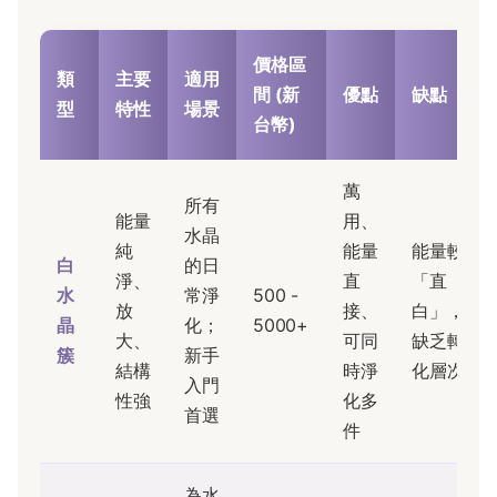
價格區
類
主要
適用
間 (新
優點
缺點
型
特性
場景
台幣)
萬
所有
能量
用、
水晶
純
能量
能量較
白
的日
淨、
直
「直
水
常淨
500 -
放
接、
白」，
晶
化；
5000+
大、
可同
缺乏轉
簇
新手
結構
時淨
化層次
入門
性強
化多
首選
件
為水