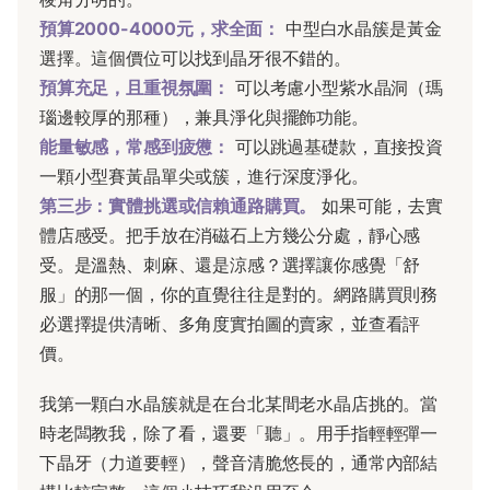
預算2000-4000元，求全面：
中型白水晶簇是黃金
選擇。這個價位可以找到晶牙很不錯的。
預算充足，且重視氛圍：
可以考慮小型紫水晶洞（瑪
瑙邊較厚的那種），兼具淨化與擺飾功能。
能量敏感，常感到疲憊：
可以跳過基礎款，直接投資
一顆小型賽黃晶單尖或簇，進行深度淨化。
第三步：實體挑選或信賴通路購買。
如果可能，去實
體店感受。把手放在消磁石上方幾公分處，靜心感
受。是溫熱、刺麻、還是涼感？選擇讓你感覺「舒
服」的那一個，你的直覺往往是對的。網路購買則務
必選擇提供清晰、多角度實拍圖的賣家，並查看評
價。
我第一顆白水晶簇就是在台北某間老水晶店挑的。當
時老闆教我，除了看，還要「聽」。用手指輕輕彈一
下晶牙（力道要輕），聲音清脆悠長的，通常內部結