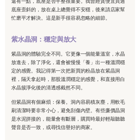
還有一點，底座是否平整很重要。我曾經貪便宜買過
底座歪斜的，放在桌上總覺得不安穩，後來請店家幫
忙磨平才解決。這是新手很容易忽略的細節。
紫水晶洞：穩定與放大
紫晶洞的體驗完全不同。它更像一個能量溫室，水晶
放進去，除了淨化，還會被慢慢「養」出一種溫潤穩
定的感覺。我記得第一次把新買的粉晶放在紫晶洞
裡，隔天拿起時，那股溫潤穩定的感覺，和直接用白
水晶簇淨化後的清透感截然不同。
但紫晶洞有個麻煩：保養。洞內容易積灰塵，用軟毛
刷清潔時要非常小心，避免刮傷內壁。有些廉價晶洞
是水泥拼接的，能量會有斷層，購買時最好輕敲聽聽
聲音是否一致，或尋找信譽好的商家。