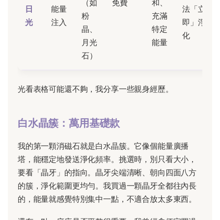
（如
免費
和、
日
能量
法「立
粉
充滿
光
注入
即」淨
晶、
特定
化
月光
能量
石）
光看表格可能還不夠，我分享一些親身經歷。
白水晶簇：萬用基礎款
我的第一顆消磁石就是白水晶簇。它像個能量廣播
塔，能穩定地發送淨化頻率。挑選時，別只看大小，
要看「晶牙」的指向。晶牙尖端清晰、朝向四面八方
的簇，淨化範圍更均勻。我買過一顆晶牙全都往內長
的，能量就感覺特別集中一點，不適合放太多東西。