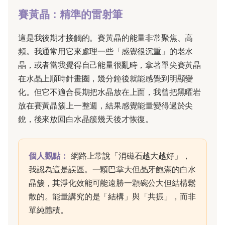
賽黃晶：精準的雷射筆
這是我後期才接觸的。賽黃晶的能量非常聚焦、高
頻。我通常用它來處理一些「感覺很沉重」的老水
晶，或者當我覺得自己能量很亂時，拿著單尖賽黃晶
在水晶上順時針畫圈，幾分鐘後就能感覺到明顯變
化。但它不適合長期把水晶放在上面，我曾把黑曜岩
放在賽黃晶簇上一整週，結果感覺能量變得過於尖
銳，後來放回白水晶簇幾天後才恢復。
個人觀點：
網路上常說「消磁石越大越好」，
我認為這是誤區。一顆巴掌大但晶牙飽滿的白水
晶簇，其淨化效能可能遠勝一顆碗公大但結構鬆
散的。能量講究的是「結構」與「共振」，而非
單純體積。