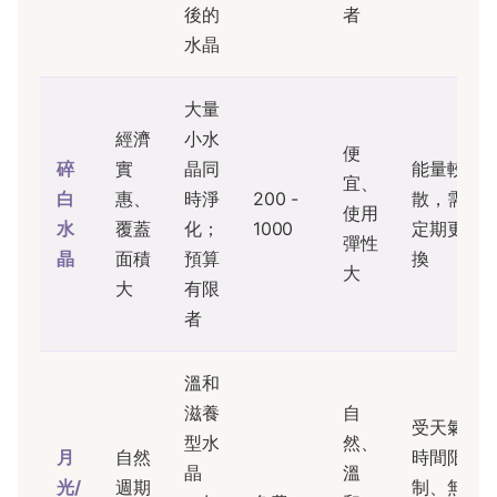
後的
者
水晶
大量
經濟
小水
便
碎
實
晶同
能量較
宜、
白
惠、
時淨
200 -
散，需
使用
水
覆蓋
化；
1000
定期更
彈性
晶
面積
預算
換
大
大
有限
者
溫和
滋養
自
受天氣
型水
然、
月
自然
時間限
晶
溫
光/
週期
制、無