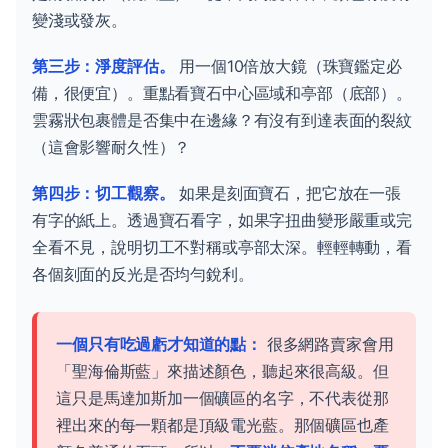
變淺或發灰。
第三步：淨度評估。
用一個10倍放大鏡（珠寶鑑定必
備，很便宜）。重點看寶石中心區域和亭部（底部）。
雲霧狀包裹體是否集中在邊緣？有沒有到達表面的裂紋
（這會影響耐久性）？
第四步：切工觀察。
如果是刻面寶石，把它放在一張
有字的紙上。透過寶石看字，如果字扭曲變形嚴重或完
全看不見，說明切工不對稱或亭部太深。輕輕轉動，看
各個刻面的反光是否均勻銳利。
一個只有吃過虧才知道的點：
很多網路賣家會用
「聖海倫斯藍」來描述顏色，聽起來很高級。但
這只是馬達加斯加一個礦區的名字，不代表從那
裡出來的每一顆都是頂級電光藍。那個礦區也產