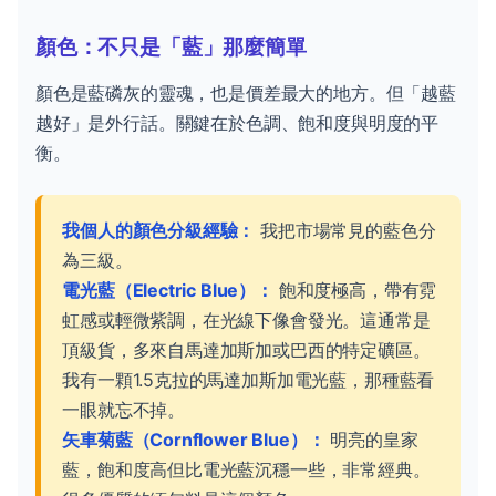
顏色：不只是「藍」那麼簡單
顏色是藍磷灰的靈魂，也是價差最大的地方。但「越藍
越好」是外行話。關鍵在於色調、飽和度與明度的平
衡。
我個人的顏色分級經驗：
我把市場常見的藍色分
為三級。
電光藍（Electric Blue）：
飽和度極高，帶有霓
虹感或輕微紫調，在光線下像會發光。這通常是
頂級貨，多來自馬達加斯加或巴西的特定礦區。
我有一顆1.5克拉的馬達加斯加電光藍，那種藍看
一眼就忘不掉。
矢車菊藍（Cornflower Blue）：
明亮的皇家
藍，飽和度高但比電光藍沉穩一些，非常經典。