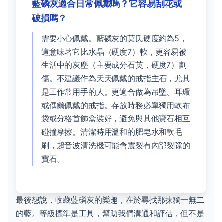
藍磷灰適合日常佩戴嗎？它容易刮花或
破損嗎？
需要小心佩戴。藍磷灰的莫氏硬度約為5，
這意味著它比水晶（硬度7）軟，更容易被
生活中的灰塵（主要成分石英，硬度7）劃
傷。不建議作為天天佩戴的戒指主石，尤其
是工作常用手的人。更適合做為吊墜、耳環
或偶爾佩戴的戒指。存放時務必單獨用軟布
袋或分格首飾盒裝好，避免與其他寶石相互
碰撞摩擦。清潔時用溫和的肥皂水和軟毛
刷，超音波清洗機可能會震裂有內部裂隙的
寶石。
最後想說，收藏藍磷灰的樂趣，在於尋找那抹獨一無二
的藍。等級標準是工具，幫助我們溝通和評估，但不是