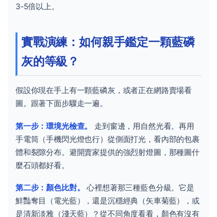
3-5倍以上。
實戰演練：如何親手鑑定一顆藍磷
灰的等級？
假設你現在手上有一顆藍磷灰，或者正在網路賣場看
圖。跟著下面步驟走一遍。
第一步：環境光檢查。
走到窗邊，用自然光看。再用
手電筒（手機閃光燈也行）從側面打光，看內部的包裹
體和裂隙分布。避開賣家提供的強烈射燈圖，那種圖什
麼石頭都好看。
第二步：顏色比對。
心裡想著那三種藍色分級。它是
鮮豔奪目（電光藍），還是沉穩經典（矢車菊藍），或
是清新淡雅（淺天藍）？從不同角度看看，顏色有沒有