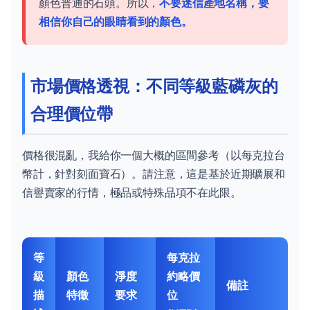
顏色普通的石頭。所以，
不要迷信產地名稱，要
相信你自己的眼睛看到的顏色。
市場價格透視：不同等級藍磷灰的
合理價位帶
價格很混亂，我給你一個大概的區間參考（以每克拉台
幣計，針對刻面寶石）。請注意，這是基於近期礦展和
信譽賣家的行情，極品或特殊品項不在此限。
等
每克拉
級
顏色
淨度
約略價
備註
描
特徵
要求
位