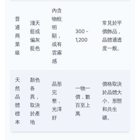
內含
普
物較
淺天
常見於平
通
明
藍或
300 -
價飾品，
商
顯，
偏灰
1,200
晶體通透
業
或有
藍色
度一般。
級
雲霧
感
天
顏色
晶形
價格取決
然
各
一物一
完
於晶體大
晶
異，
價，數
整，
小、形態
體
取決
百至上
光澤
和共生
標
於產
萬
好
礦。
本
地