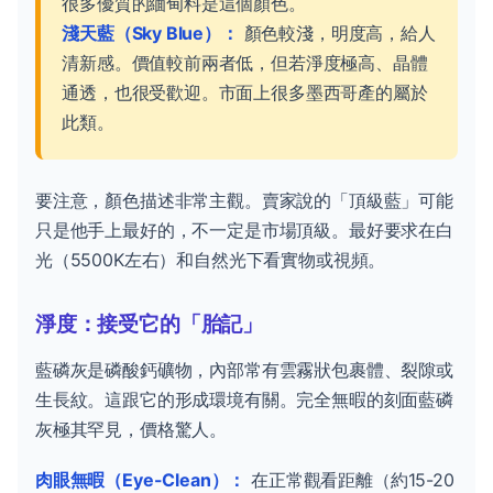
很多優質的緬甸料是這個顏色。
淺天藍（Sky Blue）：
顏色較淺，明度高，給人
清新感。價值較前兩者低，但若淨度極高、晶體
通透，也很受歡迎。市面上很多墨西哥產的屬於
此類。
要注意，顏色描述非常主觀。賣家說的「頂級藍」可能
只是他手上最好的，不一定是市場頂級。最好要求在白
光（5500K左右）和自然光下看實物或視頻。
淨度：接受它的「胎記」
藍磷灰是磷酸鈣礦物，內部常有雲霧狀包裹體、裂隙或
生長紋。這跟它的形成環境有關。完全無暇的刻面藍磷
灰極其罕見，價格驚人。
肉眼無暇（Eye-Clean）：
在正常觀看距離（約15-20