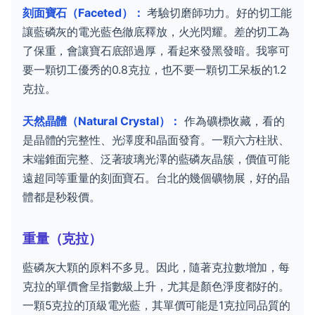
刻面寶石（Faceted）：
考驗切磨師功力。好的切工能
讓藍磷灰的電光藍色徹底釋放，火光閃耀。差的切工為
了保重，會讓寶石底部過厚，看起來發黑發暗。我寧可
要一顆切工優秀的0.8克拉，也不要一顆切工呆板的1.2
克拉。
天然晶體（Natural Crystal）：
作為礦標收藏，看的
是晶體的完整性、光澤度和晶面發育。一顆六方柱狀、
末端錐面完整、泛著玻璃光澤的藍磷灰晶簇，價值可能
遠超同等重量的刻面寶石。台北的幾個礦物展，好的晶
體都是秒殺價。
重量（克拉）
藍磷灰大顆的原料不多見。因此，隨著克拉數增加，每
克拉的單價會呈指數級上升，尤其是顏色淨度都好的。
一顆5克拉的頂級電光藍，其單價可能是1克拉同品質的