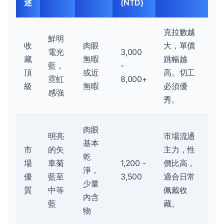
述
(NTD)
克拉數越
鮮明
收
肉眼
大，單價
電光
3,000
藏
無暇
跳幅越
藍，
-
頂
或近
高。切工
霓虹
8,000+
級
無暇
必須優
感強
秀。
肉眼
明亮
市場流通
基本
市
的矢
主力，性
乾
場
車菊
1,200 -
價比高，
淨，
優
藍至
3,500
適合日常
少量
質
中等
佩戴收
內含
藍
藏。
物